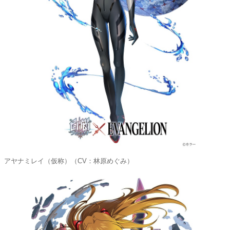
アヤナミレイ（仮称）（CV：林原めぐみ）