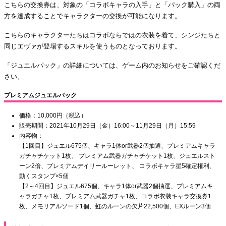
こちらの交換券は、対象の「コラボキャラの入手」と「パック購入」の両
方を達成することでキャラクターの交換が可能になります。
こちらのキャラクターたちはコラボならではの衣装を着て、シンジたちと
同じエヴァが登場するスキルを使うものとなっております。
「ジュエルパック」の詳細については、ゲーム内のお知らせをご確認くだ
さい。
プレミアムジュエルパック
価格：10,000円（税込）
販売期間：2021年10月29日（金）16:00～11月29日（月）15:59
内容物：
【1回目】ジュエル675個、キャラ1体or武器2個抽選、プレミアムキャラ
ガチャチケット1枚、 プレミアム武器ガチャチケット1枚、ジュエルスト
ーン2倍、プレミアムデイリールーレット、 コラボキャラ星5確定権利、
動くスタンプ×5個
【2～4回目】ジュエル675個、キャラ1体or武器2個抽選、プレミアムキ
ャラガチャ1枚、プレミアム武器ガチャ1枚、コラボ衣装キャラ交換券1
枚、メモリアルソード1個、虹のルーンの欠片22,500個、EXルーン3個