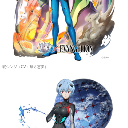
碇シンジ（CV：緒方恵美）