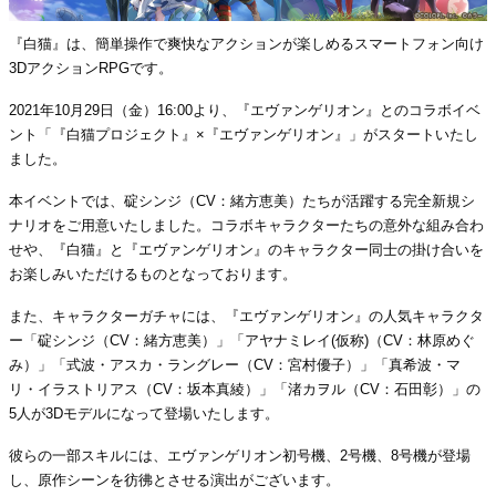
『白猫』は、簡単操作で爽快なアクションが楽しめるスマートフォン向け
3DアクションRPGです。
2021年10月29日（金）16:00より、『エヴァンゲリオン』とのコラボイベ
ント「『白猫プロジェクト』×『エヴァンゲリオン』」がスタートいたし
ました。
本イベントでは、碇シンジ（CV：緒方恵美）たちが活躍する完全新規シ
ナリオをご用意いたしました。コラボキャラクターたちの意外な組み合わ
せや、『白猫』と『エヴァンゲリオン』のキャラクター同士の掛け合いを
お楽しみいただけるものとなっております。
また、キャラクターガチャには、『エヴァンゲリオン』の人気キャラクタ
ー「碇シンジ（CV：緒方恵美）」「アヤナミレイ(仮称)（CV：林原めぐ
み）」「式波・アスカ・ラングレー（CV：宮村優子）」「真希波・マ
リ・イラストリアス（CV：坂本真綾）」「渚カヲル（CV：石田彰）」の
5人が3Dモデルになって登場いたします。
彼らの一部スキルには、エヴァンゲリオン初号機、2号機、8号機が登場
し、原作シーンを彷彿とさせる演出がございます。