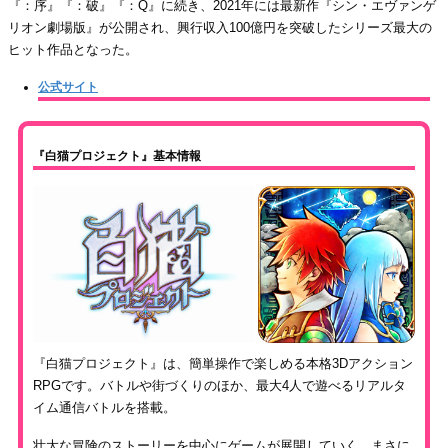
『：序』『：破』『：Q』に続き、2021年には最新作『シン・エヴァンゲ
リオン劇場版』が公開され、興行収入100億円を突破したシリーズ最大の
ヒット作品となった。
公式サイト
『白猫プロジェクト』基本情報
『白猫プロジェクト』は、簡単操作で楽しめる本格3Dアクション
RPGです。バトルや街づくりのほか、最大4人で遊べるリアルタ
イム通信バトルを搭載。
壮大な冒険のストーリーを中心にゲームが展開していく、まさに