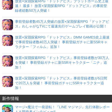
放置×深淵探索RPG『ドットアビス』プラットホーム史上最
速！ 最多！ 放置×深淵探索RPG『ドットアビス』の事前登
録者総数50万人突破！
事前登録者数45万人突破の放置×深淵探索RPG『ドットアビ
ス』わしゃがなTVにて最速先行ゲームプレイ動画が公開！
放置×深淵探索RPG『ドットアビス』DMM GAMES史上最速
で事前登録者数40万人突破！ 事前登録ガチャに新SSRキャ
ラクター「フィルム」追加！
放置×深淵探索RPG『ドットアビス』事前登録者数が30万人
を突破！ 事前登録ガチャに新SSRキャラクター「ニナ」追
加！
放置×深淵探索RPG『ドットアビス』事前登録者数が5日間
で20万人を突破！ 事前登録ガチャにSSRキャラクター追
加！
新作情報
マージ×魔法で一発逆転！『LINE マジマジ』先行体験レポー
ト＆開発者インタビュー!!