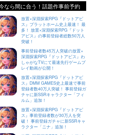
今なら間に合う！話題作事前予約
放置×深淵探索RPG『ドットアビ
ス』プラットホーム史上最速！ 最
多！ 放置×深淵探索RPG『ドット
アビス』の事前登録者総数50万人
突破！
事前登録者数45万人突破の放置×
深淵探索RPG『ドットアビス』わ
しゃがなTVにて最速先行ゲームプ
レイ動画が公開！
放置×深淵探索RPG『ドットアビ
ス』DMM GAMES史上最速で事前
登録者数40万人突破！ 事前登録ガ
チャに新SSRキャラクター「フィ
ルム」追加！
放置×深淵探索RPG『ドットアビ
ス』事前登録者数が30万人を突
破！ 事前登録ガチャに新SSRキャ
ラクター「ニナ」追加！