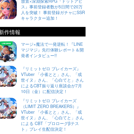
放置×深淵探索RPG『ドットアビ
ス』事前登録者数が5日間で20万
人を突破！ 事前登録ガチャにSSR
キャラクター追加！
新作情報
マージ×魔法で一発逆転！『LINE
マジマジ』先行体験レポート＆開
発者インタビュー!!
『リミットゼロ ブレイカーズ』
VTuber 「小雀とと」さん、「或
世イヌ」さん、「心白てと」さん
によるCBT振り返り座談会が7月
10日（金）に配信決定！
『リミットゼロ ブレイカーズ
（LIMIT ZERO BREAKERS）』
VTuber 「小雀とと」さん、「或
世イヌ」さん、「心白てと」さん
による CBT「プロローグβテス
ト」プレイ生配信決定！