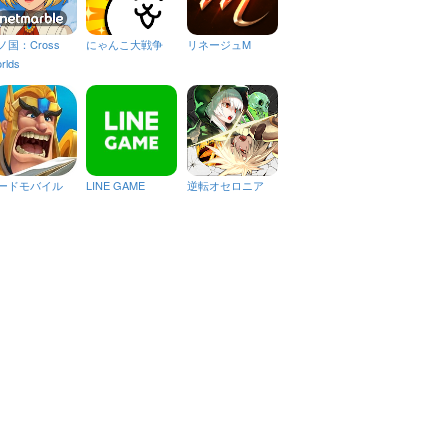
ノ国：Cross
にゃんこ大戦争
リネージュM
rlds
ードモバイル
LINE GAME
逆転オセロニア