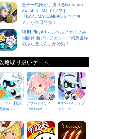
金子一馬氏が手掛けるNintendo
Switch（TM）用ソフト
『KAZUMA KANEKO'S ツクヨ
ミ』が本日発売！
NHN PlayArt × レベルファイブ共
同開発 新プロジェクト『幻想世界
のぷちぽよん』が始動！
攻略取り扱いゲーム
コンパス 【戦闘
アサルトリリィ
#コンパス ライブ
理解析システ
Last Bullet
アリーナ
】