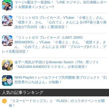
マージ×魔法で一発逆転！『LINE マジマジ』先行体験レポー
ト＆開発者インタビュー!!
『リミットゼロ ブレイカーズ』VTuber 「小雀とと」さん、
「或世イヌ」さん、「心白てと」さんによるCBT振り返り座
談会が7月10日（金）に配信決定！
『リミットゼロ ブレイカーズ（LIMIT ZERO
BREAKERS）』VTuber 「小雀とと」さん、「或世イヌ」さ
ん、「心白てと」さんによる CBT「プロローグβテスト」プ
レイ生配信決定！
金子一馬氏が手掛けるNintendo Switch（TM）用ソフト
『KAZUMA KANEKO'S ツクヨミ』が本日発売！
NHN PlayArt × レベルファイブ共同開発 新プロジェクト『幻
想世界のぷちぽよん』が始動！
人気の記事ランキング
『スヌーピードロップス』と「PLAZA」のコラボイベントが開
催！