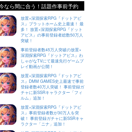
今なら間に合う！話題作事前予約
放置×深淵探索RPG『ドットアビ
ス』プラットホーム史上最速！ 最
多！ 放置×深淵探索RPG『ドット
アビス』の事前登録者総数50万人
突破！
事前登録者数45万人突破の放置×
深淵探索RPG『ドットアビス』わ
しゃがなTVにて最速先行ゲームプ
レイ動画が公開！
放置×深淵探索RPG『ドットアビ
ス』DMM GAMES史上最速で事前
登録者数40万人突破！ 事前登録ガ
チャに新SSRキャラクター「フィ
ルム」追加！
放置×深淵探索RPG『ドットアビ
ス』事前登録者数が30万人を突
破！ 事前登録ガチャに新SSRキャ
ラクター「ニナ」追加！