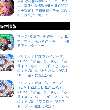
放置×深淵探索RPG『ドットアビ
ス』事前登録者数が5日間で20万
人を突破！ 事前登録ガチャにSSR
キャラクター追加！
新作情報
マージ×魔法で一発逆転！『LINE
マジマジ』先行体験レポート＆開
発者インタビュー!!
『リミットゼロ ブレイカーズ』
VTuber 「小雀とと」さん、「或
世イヌ」さん、「心白てと」さん
によるCBT振り返り座談会が7月
10日（金）に配信決定！
『リミットゼロ ブレイカーズ
（LIMIT ZERO BREAKERS）』
VTuber 「小雀とと」さん、「或
世イヌ」さん、「心白てと」さん
による CBT「プロローグβテス
ト」プレイ生配信決定！