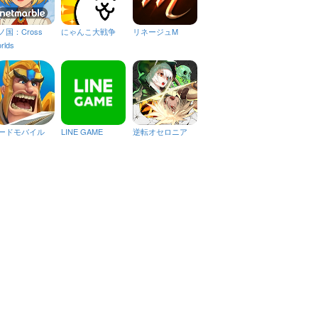
ノ国：Cross
にゃんこ大戦争
リネージュM
rlds
ードモバイル
LINE GAME
逆転オセロニア