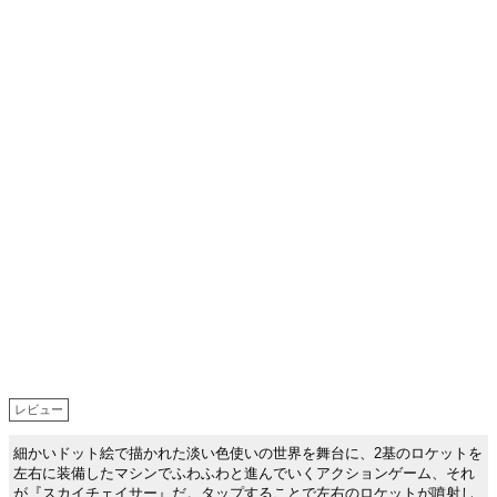
レビュー
細かいドット絵で描かれた淡い色使いの世界を舞台に、2基のロケットを
左右に装備したマシンでふわふわと進んでいくアクションゲーム、それ
が『スカイチェイサー』だ。タップすることで左右のロケットが噴射し