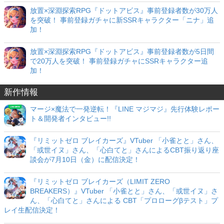
放置×深淵探索RPG『ドットアビス』事前登録者数が30万人
を突破！ 事前登録ガチャに新SSRキャラクター「ニナ」追
加！
放置×深淵探索RPG『ドットアビス』事前登録者数が5日間
で20万人を突破！ 事前登録ガチャにSSRキャラクター追
加！
新作情報
マージ×魔法で一発逆転！『LINE マジマジ』先行体験レポー
ト＆開発者インタビュー!!
『リミットゼロ ブレイカーズ』VTuber 「小雀とと」さん、
「或世イヌ」さん、「心白てと」さんによるCBT振り返り座
談会が7月10日（金）に配信決定！
『リミットゼロ ブレイカーズ（LIMIT ZERO
BREAKERS）』VTuber 「小雀とと」さん、「或世イヌ」さ
ん、「心白てと」さんによる CBT「プロローグβテスト」プ
レイ生配信決定！