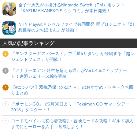
金子一馬氏が手掛けるNintendo Switch（TM）用ソフト
『KAZUMA KANEKO'S ツクヨミ』が本日発売！
NHN PlayArt × レベルファイブ共同開発 新プロジェクト『幻
想世界のぷちぽよん』が始動！
人気の記事ランキング
『モンスターギア バースト』で「星5サタン」が登場する「超レ
ジェンドフェス」が開催！
『アナザーエデン 時空を超える猫』がVer1.4.5にアップデー
ト！邂逅シェリーヌ編を実装
【#コンパス】双挽乃保（のほたん）のおすすめデッキ・立ち回
りまとめ
『ポケモンGO』で6月30日より「Pokémon GO サマーツアー
2018」をスタート！
ロードモバイル【初心者攻略】: 冒険モードを攻略！ギルド加入
までにヒーローを入手・育成しよう！