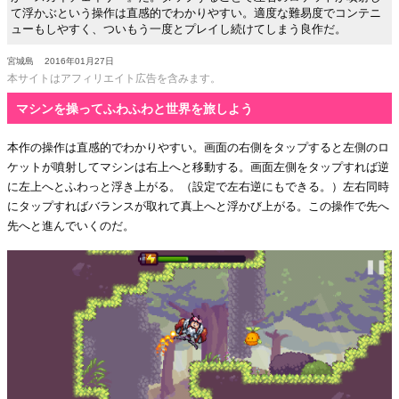
て浮かぶという操作は直感的でわかりやすい。適度な難易度でコンテニ
ューもしやすく、ついもう一度とプレイし続けてしまう良作だ。
宮城島
2016年01月27日
本サイトはアフィリエイト広告を含みます。
マシンを操ってふわふわと世界を旅しよう
本作の操作は直感的でわかりやすい。画面の右側をタップすると左側のロ
ケットが噴射してマシンは右上へと移動する。画面左側をタップすれば逆
に左上へとふわっと浮き上がる。（設定で左右逆にもできる。）左右同時
にタップすればバランスが取れて真上へと浮かび上がる。この操作で先へ
先へと進んでいくのだ。