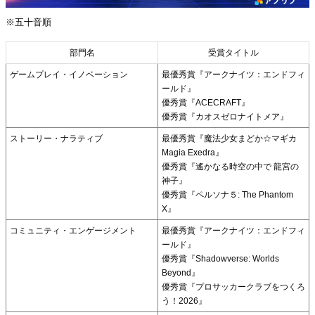
※五十音順
部門名
受賞タイトル
ゲームプレイ・イノベーション
最優秀賞『アークナイツ：エンドフィ
ールド』
優秀賞『ACECRAFT』
優秀賞『カオスゼロナイトメア』
ストーリー・ナラティブ
最優秀賞『魔法少女まどか☆マギカ
Magia Exedra』
優秀賞『遙かなる時空の中で 龍宮の
神子』
優秀賞『ペルソナ５: The Phantom
X』
コミュニティ・エンゲージメント
最優秀賞『アークナイツ：エンドフィ
ールド』
優秀賞『Shadowverse: Worlds
Beyond』
優秀賞『プロサッカークラブをつくろ
う！2026』