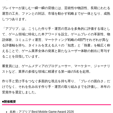
プレイヤーが楽しむ一瞬一瞬の背後には、芸術性や物語性、長期にわたる
運営の工夫、ファンとの対話、市場を動かす戦略までが一体となり、成熟
しつつあります。
「アプリブ」は、こうした作り手・運営の営みを多角的に評価する場とし
て、ゲーム領域に特化した本アワードを設立。ゲームプレイの革新性、物
語体験、コミュニティ運営、マーケティング戦略の4部門それぞれが異な
る評価軸を持ち、タイトルを支える人々の「知恵」と「熱量」を幅広く称
えることで、ゲーム業界全体の発展と新たなユーザー体験の創出に寄与す
ることを目指しています。
審査員には、ゲームメディアのプロデューサー、マーケター、ジャーナリ
ストなど、業界の多様な領域に精通する第一線の5名を起用。
作り手と受け手をつなぐ多面的な視点を持ち寄り、「プレイの面白さ」だ
けでなく、それを生み出す作り手・運営の取り組みまでを評価し、本年の
受賞作を選定しました。
■開催概要
名称：アプリブ Best Mobile Game Award 2026