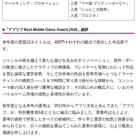
マーケティング・プロモーション
入賞『ウマ娘 プリティーダービー』
入賞『にゃんこ大戦争』
入賞『ブロスタ』
■「アプリブ Best Mobile Game Award 2026」総評
本年度の受賞12タイトルは、4部門それぞれの観点で突出した作品群で
す。
ジャンルの枠を越えて新たな遊びを生み出すイノベーション、原作・IPへ
の敬意に根ざしたナラティブの再構築、プレイヤーと長期にわたって作品
を育む誠実な運営姿勢、そして日本発の作品を世界市場へとつなぐマーケ
ティングの構想力——スキマ時間に寄り添う軽やかな体験から、コンシュ
ーマ級の没入感を持つ重厚な物語まで、その顔ぶれの幅広さに、いまのモ
バイルゲーム市場の成熟と多様性が表れています。
初年度となる本年の選考は、2012年からアプリ文化と歩んできた「アプリ
ブ」が、特別審査員5名とともに厳正に臨みました。受賞作はもとより、
選考の過程で拝見したすべての候補作に、作り手と運営の知恵と熱量が込
められており、日々の挑戦を重ねてこられた業界の皆様に、心より敬意と
感謝を申し上げます。