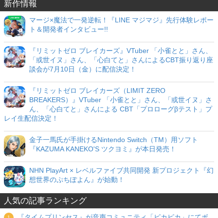
新作情報
マージ×魔法で一発逆転！『LINE マジマジ』先行体験レポー
ト＆開発者インタビュー!!
『リミットゼロ ブレイカーズ』VTuber 「小雀とと」さん、
「或世イヌ」さん、「心白てと」さんによるCBT振り返り座
談会が7月10日（金）に配信決定！
『リミットゼロ ブレイカーズ（LIMIT ZERO
BREAKERS）』VTuber 「小雀とと」さん、「或世イヌ」さ
ん、「心白てと」さんによる CBT「プロローグβテスト」プ
レイ生配信決定！
金子一馬氏が手掛けるNintendo Switch（TM）用ソフト
『KAZUMA KANEKO'S ツクヨミ』が本日発売！
NHN PlayArt × レベルファイブ共同開発 新プロジェクト『幻
想世界のぷちぽよん』が始動！
人気の記事ランキング
『タイムプリンセス』が音声コミュニティ「ピカピカ」にてボ