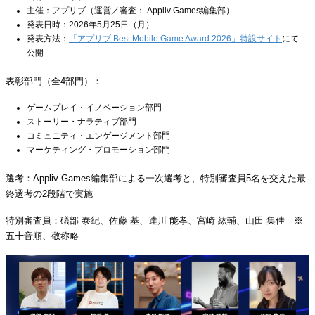
主催：アプリブ（運営／審査： Appliv Games編集部）
発表日時：2026年5月25日（月）
発表方法：
「アプリブ Best Mobile Game Award 2026」特設サイト
にて
公開
表彰部門（全4部門）：
ゲームプレイ・イノベーション部門
ストーリー・ナラティブ部門
コミュニティ・エンゲージメント部門
マーケティング・プロモーション部門
選考：Appliv Games編集部による一次選考と、特別審査員5名を交えた最
終選考の2段階で実施
特別審査員：礒部 泰紀、佐藤 基、達川 能孝、宮崎 紘輔、山田 集佳 ※
五十音順、敬称略