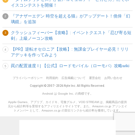
イスコンテストを開催！
『アナザーエデン 時空を超える猫』がアップデート！僥倖「幻
璃鏡」を追加
クラッシュフィーバー【攻略】: イベントクエスト「忍び寄る短
剣」上級ノーコン攻略
【PR】逆転オセロニア【攻略】: 無課金プレイヤー必見！リリ
アデッキを作ってみよう
罠の配置速度 I | 【公式】ロードモバイル（ローモバ）攻略wiki
プライバシーポリシー
利用規約
広告掲載について
運営会社
お問い合わせ
Copyright © 2007- 2026 Nyle Inc. All Rights Reserved.
Android は Google Inc. の商標です。
Appliv Games、アプリブ、カイドキ、宅食グルメ、VOD STREAM は、掲載商品の提供
元から紹介料等を受領するアフィリエイトサイトです。また、Amazon.co.jp アソシエイ
トメンバー として、Amazon.co.jp の宣伝リンクから紹介料を獲得しています。