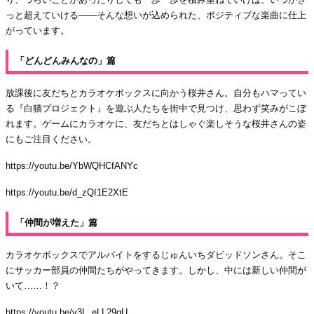
っと超えていける――そんな想いが込められた、ポジティブな楽曲に仕上
がっています。
「どんどんみんなの」篇
放課後に友だちとカラオケボックスに向かう桜井さん。自分もハマってい
る『白猫プロジェクト』を遊ぶ人たちを街中で見つけ、思わず笑みがこぼ
れます。ゲームにカラオケに、友だちとはしゃぐ楽しそうな桜井さんの姿
にもご注目ください。
https://youtu.be/YbWQHCfANYc
https://youtu.be/d_zQI1E2XtE
「仲間が増えた」篇
カラオケボックスでアルバイトをするじゅんいちダビッドソンさん。そこ
にサッカー部員の仲間たちがやってきます。しかし、中には新しい仲間が
いて……！？
https://youtu.be/v3L_eLL29gU