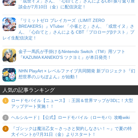
「或世イヌ」さん、「心白てと」さんによるCBT振り返り座
談会が7月10日（金）に配信決定！
『リミットゼロ ブレイカーズ（LIMIT ZERO
BREAKERS）』VTuber 「小雀とと」さん、「或世イヌ」さ
ん、「心白てと」さんによる CBT「プロローグβテスト」プ
レイ生配信決定！
金子一馬氏が手掛けるNintendo Switch（TM）用ソフト
『KAZUMA KANEKO'S ツクヨミ』が本日発売！
NHN PlayArt × レベルファイブ共同開発 新プロジェクト『幻
想世界のぷちぽよん』が始動！
人気の記事ランキング
ロードモバイル【ニュース】：王国＆世界マップが3Dに！大型
アップデート実施！！
ヘルシルード | 【公式】ロードモバイル（ローモバ）攻略wiki
『ゴシックは魔法乙女～さっさと契約しなさい！～』で夏の特
大イベントが7月31日（金）よりスタート！