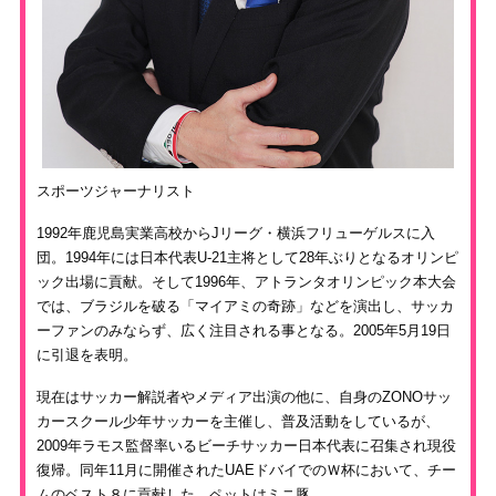
スポーツジャーナリスト
1992年鹿児島実業高校からJリーグ・横浜フリューゲルスに入
団。1994年には日本代表U-21主将として28年ぶりとなるオリンピ
ック出場に貢献。そして1996年、アトランタオリンピック本大会
では、ブラジルを破る「マイアミの奇跡」などを演出し、サッカ
ーファンのみならず、広く注目される事となる。2005年5月19日
に引退を表明。
現在はサッカー解説者やメディア出演の他に、自身のZONOサッ
カースクール少年サッカーを主催し、普及活動をしているが、
2009年ラモス監督率いるビーチサッカー日本代表に召集され現役
復帰。同年11月に開催されたUAEドバイでのＷ杯において、チー
ムのベスト８に貢献した。ペットはミニ豚。