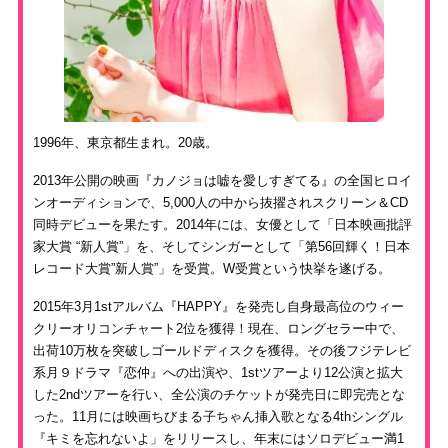
1996年、東京都生まれ。20歳。
2013年公開の映画『カノジョは嘘を愛しすぎてる』の全国ヒロイ
ンオーディションで、5,000人の中から抜擢されスクリーン＆CD
同時デビューを果たす。2014年には、女優として「日本映画批評
家大賞 “新人賞”」を、そしてシンガーとして「第56回輝く！日本
レコード大賞”新人賞”」を受賞。W受賞という快挙を遂げる。
2015年3月1stアルバム『HAPPY』を発売し自身最高位のウィー
クリーオリコンチャート2位を獲得！現在、ロングセラー中で、
出荷10万枚を突破しゴールドディスクを獲得。その後フジテレビ
系月９ドラマ『恋仲』への出演や、1stツアーより12公演と拡大
した2ndツアーを行い、全公演のチケットが発売日に即完売とな
った。11月には映画ちびまる子ちゃん挿入歌となる4thシングル
『キミを忘れないよ」をリリースし、年末にはソロデビュー満1