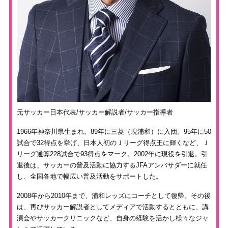
元サッカー日本代表/サッカー解説者/サッカー指導者
1966年神奈川県生まれ。89年に三菱（現浦和）に入団。95年に50
試合で32得点を挙げ、日本人初のＪリーグ得点王に輝くなど、Ｊ
リーグ通算228試合で93得点をマーク。2002年に現役を引退。引
退後は、サッカーの普及活動に協力するJFAアンバサダーに就任
し、全国各地で幅広い普及活動をサポートした。
2008年から2010年まで、浦和レッズにコーチとして復帰。その後
は、再びサッカー解説者としてメディアで活動するとともに、講
演会やサッカークリニックなど、自身の経験を活かし様々なジャ