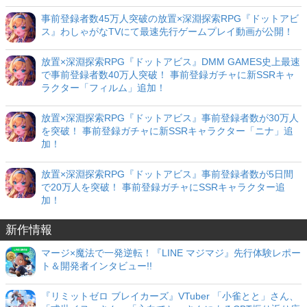
事前登録者数45万人突破の放置×深淵探索RPG『ドットアビ
ス』わしゃがなTVにて最速先行ゲームプレイ動画が公開！
放置×深淵探索RPG『ドットアビス』DMM GAMES史上最速
で事前登録者数40万人突破！ 事前登録ガチャに新SSRキャ
ラクター「フィルム」追加！
放置×深淵探索RPG『ドットアビス』事前登録者数が30万人
を突破！ 事前登録ガチャに新SSRキャラクター「ニナ」追
加！
放置×深淵探索RPG『ドットアビス』事前登録者数が5日間
で20万人を突破！ 事前登録ガチャにSSRキャラクター追
加！
新作情報
マージ×魔法で一発逆転！『LINE マジマジ』先行体験レポー
ト＆開発者インタビュー!!
『リミットゼロ ブレイカーズ』VTuber 「小雀とと」さん、