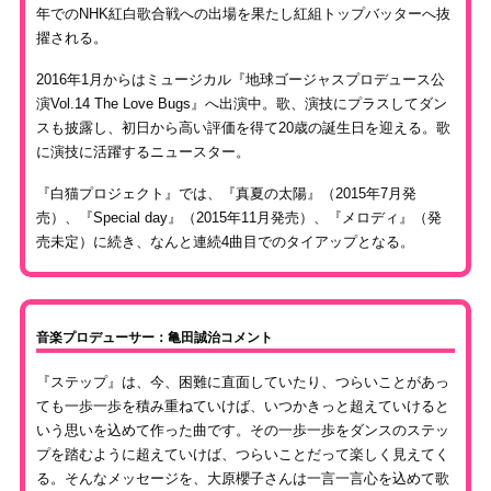
年でのNHK紅白歌合戦への出場を果たし紅組トップバッターへ抜
擢される。
2016年1月からはミュージカル『地球ゴージャスプロデュース公
演Vol.14 The Love Bugs』へ出演中。歌、演技にプラスしてダン
スも披露し、初日から高い評価を得て20歳の誕生日を迎える。歌
に演技に活躍するニュースター。
『白猫プロジェクト』では、『真夏の太陽』（2015年7月発
売）、『Special day』（2015年11月発売）、『メロディ』（発
売未定）に続き、なんと連続4曲目でのタイアップとなる。
音楽プロデューサー：亀田誠治コメント
『ステップ』は、今、困難に直面していたり、つらいことがあっ
ても一歩一歩を積み重ねていけば、いつかきっと超えていけると
いう思いを込めて作った曲です。その一歩一歩をダンスのステッ
プを踏むように超えていけば、つらいことだって楽しく見えてく
る。そんなメッセージを、大原櫻子さんは一言一言心を込めて歌