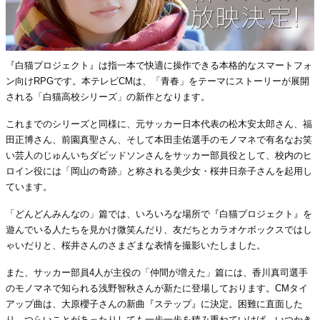
『白猫プロジェクト』は指一本で快適に操作できる本格的なスマートフォ
ン向けRPGです。本テレビCMは、「青春」をテーマにストーリーが展開
される「白猫高校シリーズ」の新作となります。
これまでのシリーズと同様に、元サッカー日本代表の松木安太郎さん、福
田正博さん、前園真聖さん、そして本田圭佑選手のモノマネで有名なお笑
い芸人のじゅんいちダビッドソンさんをサッカー部員役として、校内のヒ
ロイン役には「岡山の奇跡」と称される美少女・桜井日奈子さんを起用し
ています。
「どんどんみんなの」篇では、いろいろな場所で『白猫プロジェクト』を
遊んでいる人たちを見かけ微笑んだり、友だちとカラオケボックスではし
ゃいだりと、桜井さんのさまざまな表情を撮影いたしました。
また、サッカー部員4人が主役の「仲間が増えた」篇には、香川真司選手
のモノマネで知られる浅野智秋さんが新たに登場しております。CMタイ
アップ曲は、大原櫻子さんの新曲『ステップ』に決定。困難に直面した
り、つらいことがあったりしても一歩一歩を積み重ねていけば、いつかき