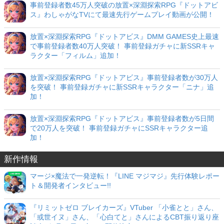
事前登録者数45万人突破の放置×深淵探索RPG『ドットアビ
ス』わしゃがなTVにて最速先行ゲームプレイ動画が公開！
放置×深淵探索RPG『ドットアビス』DMM GAMES史上最速
で事前登録者数40万人突破！ 事前登録ガチャに新SSRキャ
ラクター「フィルム」追加！
放置×深淵探索RPG『ドットアビス』事前登録者数が30万人
を突破！ 事前登録ガチャに新SSRキャラクター「ニナ」追
加！
放置×深淵探索RPG『ドットアビス』事前登録者数が5日間
で20万人を突破！ 事前登録ガチャにSSRキャラクター追
加！
新作情報
マージ×魔法で一発逆転！『LINE マジマジ』先行体験レポー
ト＆開発者インタビュー!!
『リミットゼロ ブレイカーズ』VTuber 「小雀とと」さん、
「或世イヌ」さん、「心白てと」さんによるCBT振り返り座