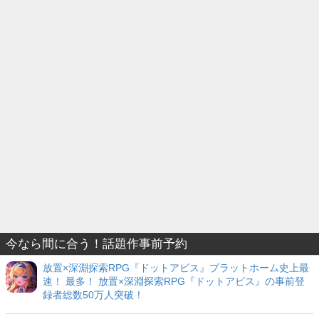
今なら間に合う！話題作事前予約
放置×深淵探索RPG『ドットアビス』プラットホーム史上最
速！ 最多！ 放置×深淵探索RPG『ドットアビス』の事前登
録者総数50万人突破！