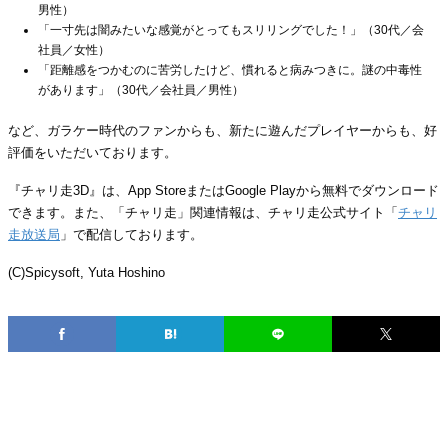
男性）
「一寸先は闇みたいな感覚がとってもスリリングでした！」（30代／会
社員／女性）
「距離感をつかむのに苦労したけど、慣れると病みつきに。謎の中毒性
があります」（30代／会社員／男性）
など、ガラケー時代のファンからも、新たに遊んだプレイヤーからも、好
評価をいただいております。
『チャリ走3D』は、App StoreまたはGoogle Playから無料でダウンロード
できます。また、「チャリ走」関連情報は、チャリ走公式サイト「
チャリ
走放送局
」で配信しております。
(C)Spicysoft, Yuta Hoshino