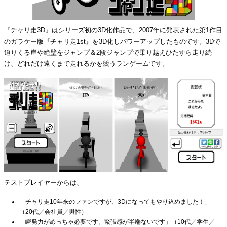
『チャリ走3D』はシリーズ初の3D化作品で、2007年に発表された第1作目
のガラケー版『チャリ走1st』を3D化しパワーアップしたものです。3Dで
迫りくる崖や絶壁をジャンプ＆2段ジャンプで乗り越えひたすら走り続
け、どれだけ遠くまで走れるかを競うランゲームです。
テストプレイヤーからは、
「チャリ走10年来のファンですが、3Dになってもやり込めました！」
（20代／会社員／男性）
「瞬発力がめっちゃ必要です。緊張感が半端ないです」（10代／学生／