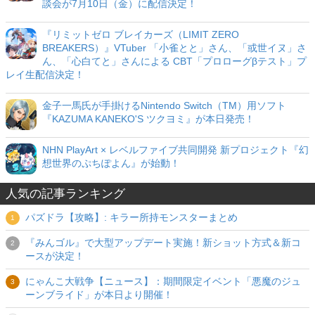
談会が7月10日（金）に配信決定！
『リミットゼロ ブレイカーズ（LIMIT ZERO
BREAKERS）』VTuber 「小雀とと」さん、「或世イヌ」さ
ん、「心白てと」さんによる CBT「プロローグβテスト」プ
レイ生配信決定！
金子一馬氏が手掛けるNintendo Switch（TM）用ソフト
『KAZUMA KANEKO'S ツクヨミ』が本日発売！
NHN PlayArt × レベルファイブ共同開発 新プロジェクト『幻
想世界のぷちぽよん』が始動！
人気の記事ランキング
パズドラ【攻略】: キラー所持モンスターまとめ
『みんゴル』で大型アップデート実施！新ショット方式＆新コ
ースが決定！
にゃんこ大戦争【ニュース】：期間限定イベント「悪魔のジュ
ーンブライド」が本日より開催！