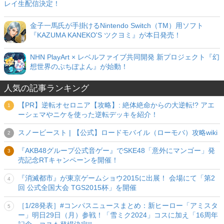
レイ生配信決定！
金子一馬氏が手掛けるNintendo Switch（TM）用ソフト
『KAZUMA KANEKO'S ツクヨミ』が本日発売！
NHN PlayArt × レベルファイブ共同開発 新プロジェクト『幻
想世界のぷちぽよん』が始動！
人気の記事ランキング
【PR】逆転オセロニア【攻略】: 絶体絶命からの大逆転!? アエ
ーシェマやニケを使った逆転デッキを紹介！
スノービースト | 【公式】ロードモバイル（ローモバ）攻略wiki
『AKB48グループ公式音ゲー』でSKE48「意外にマンゴー」発
売記念RTキャンペーンを開催！
『消滅都市』が東京ゲームショウ2015に出展！ 会場にて「第2
回 公式全国大会 TGS2015杯」を開催
［1/28発表］#コンパスニュースまとめ：新ヒーロー「アミスタ
ー」明日29日（月）参戦！「雪ミク2024」コスに加え「16周年