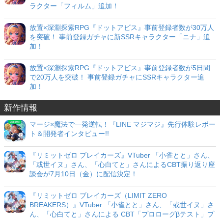
ラクター「フィルム」追加！
放置×深淵探索RPG『ドットアビス』事前登録者数が30万人
を突破！ 事前登録ガチャに新SSRキャラクター「ニナ」追
加！
放置×深淵探索RPG『ドットアビス』事前登録者数が5日間
で20万人を突破！ 事前登録ガチャにSSRキャラクター追
加！
新作情報
マージ×魔法で一発逆転！『LINE マジマジ』先行体験レポー
ト＆開発者インタビュー!!
『リミットゼロ ブレイカーズ』VTuber 「小雀とと」さん、
「或世イヌ」さん、「心白てと」さんによるCBT振り返り座
談会が7月10日（金）に配信決定！
『リミットゼロ ブレイカーズ（LIMIT ZERO
BREAKERS）』VTuber 「小雀とと」さん、「或世イヌ」さ
ん、「心白てと」さんによる CBT「プロローグβテスト」プ