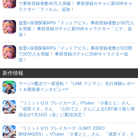
で事前登録者数40万人突破！ 事前登録ガチャに新SSRキャ
ラクター「フィルム」追加！
放置×深淵探索RPG『ドットアビス』事前登録者数が30万人
を突破！ 事前登録ガチャに新SSRキャラクター「ニナ」追
加！
放置×深淵探索RPG『ドットアビス』事前登録者数が5日間
で20万人を突破！ 事前登録ガチャにSSRキャラクター追
加！
新作情報
マージ×魔法で一発逆転！『LINE マジマジ』先行体験レポー
ト＆開発者インタビュー!!
『リミットゼロ ブレイカーズ』VTuber 「小雀とと」さん、
「或世イヌ」さん、「心白てと」さんによるCBT振り返り座
談会が7月10日（金）に配信決定！
『リミットゼロ ブレイカーズ（LIMIT ZERO
BREAKERS）』VTuber 「小雀とと」さん、「或世イヌ」さ