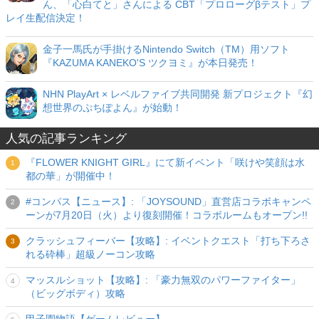
ん、「心白てと」さんによる CBT「プロローグβテスト」プ
レイ生配信決定！
金子一馬氏が手掛けるNintendo Switch（TM）用ソフト
『KAZUMA KANEKO'S ツクヨミ』が本日発売！
NHN PlayArt × レベルファイブ共同開発 新プロジェクト『幻
想世界のぷちぽよん』が始動！
人気の記事ランキング
『FLOWER KNIGHT GIRL』にて新イベント「咲けや笑顔は水
都の華」が開催中！
#コンパス【ニュース】: 「JOYSOUND」直営店コラボキャンペ
ーンが7月20日（火）より復刻開催！コラボルームもオープン!!
クラッシュフィーバー【攻略】: イベントクエスト「打ち下ろさ
れる砕棒」超級ノーコン攻略
マッスルショット【攻略】: 「豪力無双のパワーファイター」
（ビッグボディ）攻略