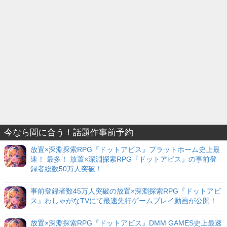
今なら間に合う！話題作事前予約
放置×深淵探索RPG『ドットアビス』プラットホーム史上最
速！ 最多！ 放置×深淵探索RPG『ドットアビス』の事前登
録者総数50万人突破！
事前登録者数45万人突破の放置×深淵探索RPG『ドットアビ
ス』わしゃがなTVにて最速先行ゲームプレイ動画が公開！
放置×深淵探索RPG『ドットアビス』DMM GAMES史上最速