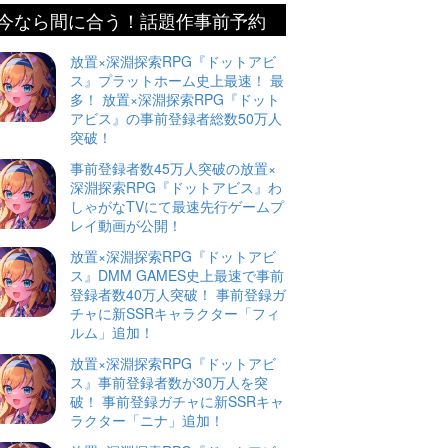
今なら間に合う！話題作事前予約
放置×深淵探索RPG『ドットアビ
ス』プラットホーム史上最速！ 最
多！ 放置×深淵探索RPG『ドット
アビス』の事前登録者総数50万人
突破！
事前登録者数45万人突破の放置×
深淵探索RPG『ドットアビス』わ
しゃがなTVにて最速先行ゲームプ
レイ動画が公開！
放置×深淵探索RPG『ドットアビ
ス』DMM GAMES史上最速で事前
登録者数40万人突破！ 事前登録ガ
チャに新SSRキャラクター「フィ
ルム」追加！
放置×深淵探索RPG『ドットアビ
ス』事前登録者数が30万人を突
破！ 事前登録ガチャに新SSRキャ
ラクター「ニナ」追加！