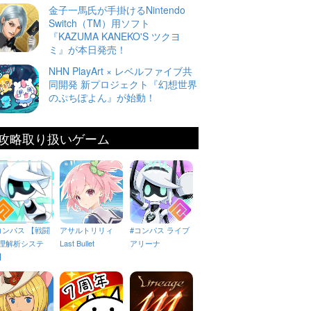
金子一馬氏が手掛けるNintendo
Switch（TM）用ソフト
『KAZUMA KANEKO'S ツクヨ
ミ』が本日発売！
NHN PlayArt × レベルファイブ共
同開発 新プロジェクト『幻想世界
のぷちぽよん』が始動！
攻略取り扱いゲーム
コンパス 【戦闘
アサルトリリィ
#コンパス ライブ
理解析システ
Last Bullet
アリーナ
】