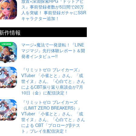
放置×深淵探索RPG『ドットアビ
ス』事前登録者数が5日間で20万
人を突破！ 事前登録ガチャにSSR
キャラクター追加！
新作情報
マージ×魔法で一発逆転！『LINE
マジマジ』先行体験レポート＆開
発者インタビュー!!
『リミットゼロ ブレイカーズ』
VTuber 「小雀とと」さん、「或
世イヌ」さん、「心白てと」さん
によるCBT振り返り座談会が7月
10日（金）に配信決定！
『リミットゼロ ブレイカーズ
（LIMIT ZERO BREAKERS）』
VTuber 「小雀とと」さん、「或
世イヌ」さん、「心白てと」さん
による CBT「プロローグβテス
ト」プレイ生配信決定！