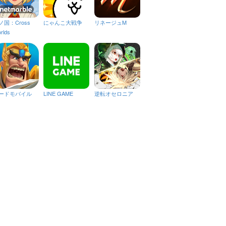
ノ国：Cross
にゃんこ大戦争
リネージュM
rlds
ードモバイル
LINE GAME
逆転オセロニア