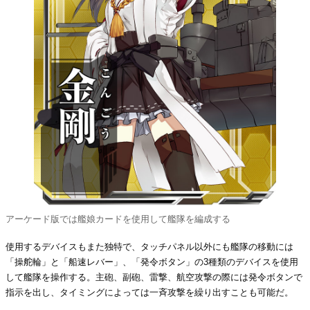
アーケード版では艦娘カードを使用して艦隊を編成する
使用するデバイスもまた独特で、タッチパネル以外にも艦隊の移動には
「操舵輪」と「船速レバー」、「発令ボタン」の3種類のデバイスを使用
して艦隊を操作する。主砲、副砲、雷撃、航空攻撃の際には発令ボタンで
指示を出し、タイミングによっては一斉攻撃を繰り出すことも可能だ。