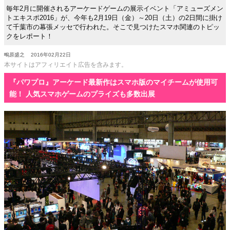
毎年2月に開催されるアーケードゲームの展示イベント「アミューズメン
トエキスポ2016」が、今年も2月19日（金）～20日（土）の2日間に掛け
て千葉市の幕張メッセで行われた。そこで見つけたスマホ関連のトピッ
クをレポート！
鴫原盛之
2016年02月22日
本サイトはアフィリエイト広告を含みます。
『パワプロ』アーケード最新作はスマホ版のマイチームが使用可
能！ 人気スマホゲームのプライズも多数出展