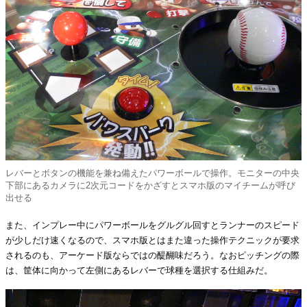
レバーとボタンの機能を兼ね備えたパワーボールで操作。モニターの中央
下部にあるカメラに2次元コードをかざすとスマホ版のマイチームが呼び
出せる
また、インプレー中にパワーボールをグルグル回すとランナーのスピード
が少しだけ速くなるので、スマホ版とはまた違った操作テクニックが要求
されるのも、アーケード版ならではの醍醐味だろう。なおピッチングの際
は、筐体に向かって左側にあるレバーで球種を選択する仕組みだ。