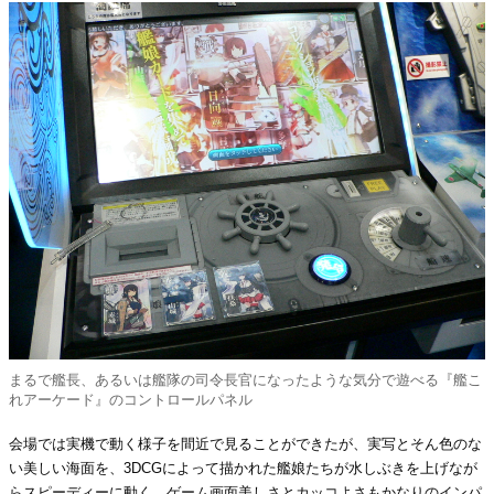
まるで艦長、あるいは艦隊の司令長官になったような気分で遊べる『艦こ
れアーケード』のコントロールパネル
会場では実機で動く様子を間近で見ることができたが、実写とそん色のな
い美しい海面を、3DCGによって描かれた艦娘たちが水しぶきを上げなが
らスピーディーに動く、ゲーム画面美しさとカッコよさもかなりのインパ