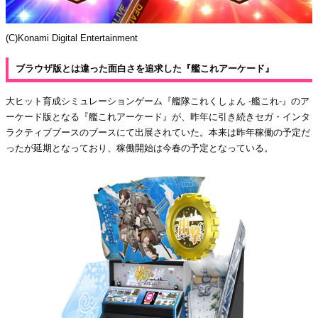
(C)Konami Digital Entertainment
ブラウザ版とは違った面白さを追求した『艦これアーケード』
大ヒット育成シミュレーションゲーム『艦隊これくしょん -艦これ-』のア
ーケード版となる『艦これアーケード』が、昨年に引き続きセガ・インタ
ラクティブブースのブースにて出展されていた。本来は昨年稼働の予定だ
ったが延期となっており、稼働開始は今春の予定となっている。