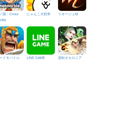
ノ国：Cross
にゃんこ大戦争
リネージュM
rlds
ードモバイル
LINE GAME
逆転オセロニア