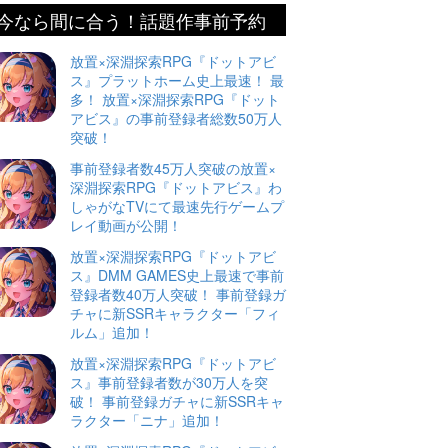
今なら間に合う！話題作事前予約
放置×深淵探索RPG『ドットアビ
ス』プラットホーム史上最速！ 最
多！ 放置×深淵探索RPG『ドット
アビス』の事前登録者総数50万人
突破！
事前登録者数45万人突破の放置×
深淵探索RPG『ドットアビス』わ
しゃがなTVにて最速先行ゲームプ
レイ動画が公開！
放置×深淵探索RPG『ドットアビ
ス』DMM GAMES史上最速で事前
登録者数40万人突破！ 事前登録ガ
チャに新SSRキャラクター「フィ
ルム」追加！
放置×深淵探索RPG『ドットアビ
ス』事前登録者数が30万人を突
破！ 事前登録ガチャに新SSRキャ
ラクター「ニナ」追加！