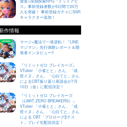
放置×深淵探索RPG『ドットアビ
ス』事前登録者数が5日間で20万
人を突破！ 事前登録ガチャにSSR
キャラクター追加！
新作情報
マージ×魔法で一発逆転！『LINE
マジマジ』先行体験レポート＆開
発者インタビュー!!
『リミットゼロ ブレイカーズ』
VTuber 「小雀とと」さん、「或
世イヌ」さん、「心白てと」さん
によるCBT振り返り座談会が7月
10日（金）に配信決定！
『リミットゼロ ブレイカーズ
（LIMIT ZERO BREAKERS）』
VTuber 「小雀とと」さん、「或
世イヌ」さん、「心白てと」さん
による CBT「プロローグβテス
ト」プレイ生配信決定！