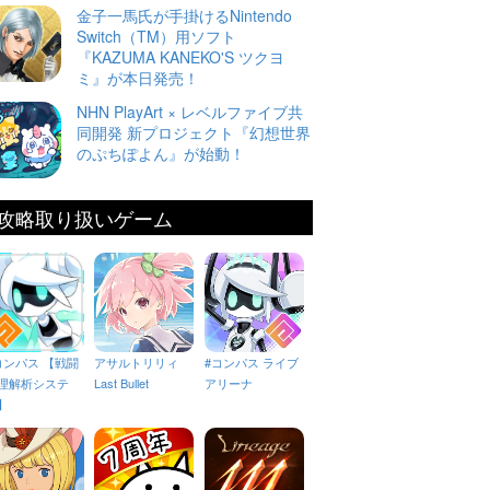
金子一馬氏が手掛けるNintendo
Switch（TM）用ソフト
『KAZUMA KANEKO'S ツクヨ
ミ』が本日発売！
NHN PlayArt × レベルファイブ共
同開発 新プロジェクト『幻想世界
のぷちぽよん』が始動！
攻略取り扱いゲーム
コンパス 【戦闘
アサルトリリィ
#コンパス ライブ
理解析システ
Last Bullet
アリーナ
】