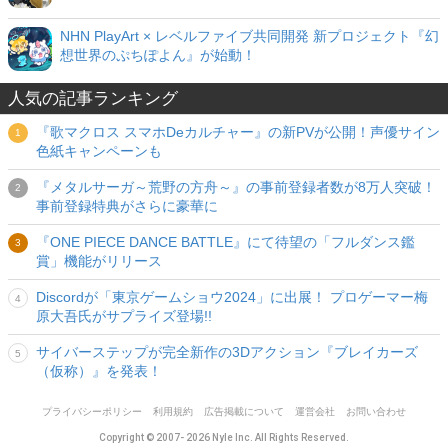
NHN PlayArt × レベルファイブ共同開発 新プロジェクト『幻
想世界のぷちぽよん』が始動！
人気の記事ランキング
『歌マクロス スマホDeカルチャー』の新PVが公開！声優サイン
色紙キャンペーンも
『メタルサーガ～荒野の方舟～』の事前登録者数が8万人突破！
事前登録特典がさらに豪華に
『ONE PIECE DANCE BATTLE』にて待望の「フルダンス鑑
賞」機能がリリース
Discordが「東京ゲームショウ2024」に出展！ プロゲーマー梅
原大吾氏がサプライズ登場!!
サイバーステップが完全新作の3Dアクション『ブレイカーズ
（仮称）』を発表！
プライバシーポリシー
利用規約
広告掲載について
運営会社
お問い合わせ
Copyright © 2007- 2026 Nyle Inc. All Rights Reserved.