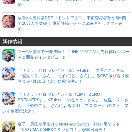
加！
放置×深淵探索RPG『ドットアビス』事前登録者数が5日間
で20万人を突破！ 事前登録ガチャにSSRキャラクター追
加！
新作情報
マージ×魔法で一発逆転！『LINE マジマジ』先行体験レポー
ト＆開発者インタビュー!!
『リミットゼロ ブレイカーズ』VTuber 「小雀とと」さん、
「或世イヌ」さん、「心白てと」さんによるCBT振り返り座
談会が7月10日（金）に配信決定！
『リミットゼロ ブレイカーズ（LIMIT ZERO
BREAKERS）』VTuber 「小雀とと」さん、「或世イヌ」さ
ん、「心白てと」さんによる CBT「プロローグβテスト」プ
レイ生配信決定！
金子一馬氏が手掛けるNintendo Switch（TM）用ソフト
『KAZUMA KANEKO'S ツクヨミ』が本日発売！