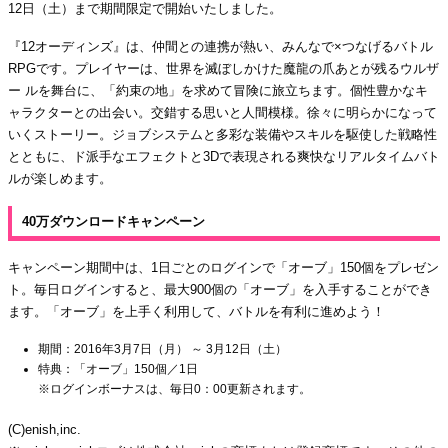
12日（土）まで期間限定で開始いたしました。
『12オーディンズ』は、仲間との連携が熱い、みんなで×つなげるバトル
RPGです。プレイヤーは、世界を滅ぼしかけた魔龍の爪あとが残るウルザ
ー ルを舞台に、「約束の地」を求めて冒険に旅立ちます。個性豊かなキ
ャラクターとの出会い。交錯する思いと人間模様。徐々に明らかになって
いくストーリー。ジョブシステムと多彩な装備やスキルを駆使した戦略性
とともに、ド派手なエフェクトと3Dで表現される爽快なリアルタイムバト
ルが楽しめます。
40万ダウンロードキャンペーン
キャンペーン期間中は、1日ごとのログインで「オーブ」150個をプレゼン
ト。毎日ログインすると、最大900個の「オーブ」を入手することができ
ます。「オーブ」を上手く利用して、バトルを有利に進めよう！
期間：2016年3月7日（月） ～ 3月12日（土）
特典：「オーブ」150個／1日
※ログインボーナスは、毎日0：00更新されます。
(C)enish,inc.