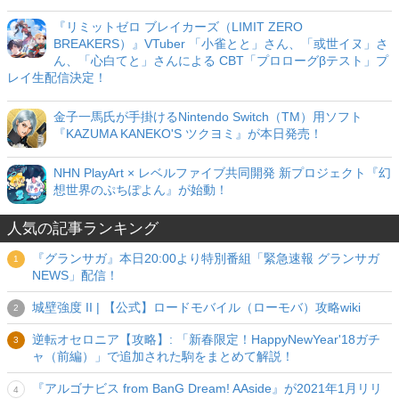
『リミットゼロ ブレイカーズ（LIMIT ZERO
BREAKERS）』VTuber 「小雀とと」さん、「或世イヌ」さ
ん、「心白てと」さんによる CBT「プロローグβテスト」プ
レイ生配信決定！
金子一馬氏が手掛けるNintendo Switch（TM）用ソフト
『KAZUMA KANEKO'S ツクヨミ』が本日発売！
NHN PlayArt × レベルファイブ共同開発 新プロジェクト『幻
想世界のぷちぽよん』が始動！
人気の記事ランキング
『グランサガ』本日20:00より特別番組「緊急速報 グランサガ
NEWS」配信！
城壁強度 II | 【公式】ロードモバイル（ローモバ）攻略wiki
逆転オセロニア【攻略】: 「新春限定！HappyNewYear'18ガチ
ャ（前編）」で追加された駒をまとめて解説！
『アルゴナビス from BanG Dream! AAside』が2021年1月リリ