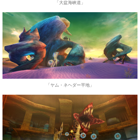
「大盆海峡道」
「ヤム・ネヘダー平地」