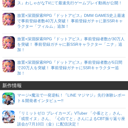
ス』わしゃがなTVにて最速先行ゲームプレイ動画が公開！
放置×深淵探索RPG『ドットアビス』DMM GAMES史上最速
で事前登録者数40万人突破！ 事前登録ガチャに新SSRキャ
ラクター「フィルム」追加！
放置×深淵探索RPG『ドットアビス』事前登録者数が30万人
を突破！ 事前登録ガチャに新SSRキャラクター「ニナ」追
加！
放置×深淵探索RPG『ドットアビス』事前登録者数が5日間
で20万人を突破！ 事前登録ガチャにSSRキャラクター追
加！
新作情報
マージ×魔法で一発逆転！『LINE マジマジ』先行体験レポー
ト＆開発者インタビュー!!
『リミットゼロ ブレイカーズ』VTuber 「小雀とと」さん、
「或世イヌ」さん、「心白てと」さんによるCBT振り返り座
談会が7月10日（金）に配信決定！