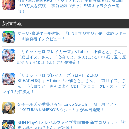
放置×深淵探索RPG『ドットアビス』事前登録者数が5日間
で20万人を突破！ 事前登録ガチャにSSRキャラクター追
加！
新作情報
マージ×魔法で一発逆転！『LINE マジマジ』先行体験レポー
ト＆開発者インタビュー!!
『リミットゼロ ブレイカーズ』VTuber 「小雀とと」さん、
「或世イヌ」さん、「心白てと」さんによるCBT振り返り座
談会が7月10日（金）に配信決定！
『リミットゼロ ブレイカーズ（LIMIT ZERO
BREAKERS）』VTuber 「小雀とと」さん、「或世イヌ」さ
ん、「心白てと」さんによる CBT「プロローグβテスト」プ
レイ生配信決定！
金子一馬氏が手掛けるNintendo Switch（TM）用ソフト
『KAZUMA KANEKO'S ツクヨミ』が本日発売！
NHN PlayArt × レベルファイブ共同開発 新プロジェクト『幻
想世界のぷちぽよん』が始動！