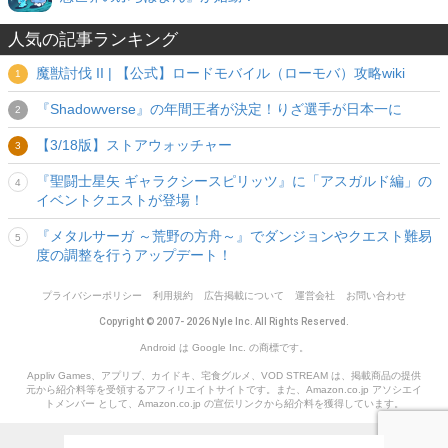
人気の記事ランキング
魔獣討伐 II | 【公式】ロードモバイル（ローモバ）攻略wiki
『Shadowverse』の年間王者が決定！りざ選手が日本一に
【3/18版】ストアウォッチャー
『聖闘士星矢 ギャラクシースピリッツ』に「アスガルド編」の
イベントクエストが登場！
『メタルサーガ ～荒野の方舟～』でダンジョンやクエスト難易
度の調整を行うアップデート！
プライバシーポリシー
利用規約
広告掲載について
運営会社
お問い合わせ
Copyright © 2007- 2026 Nyle Inc. All Rights Reserved.
Android は Google Inc. の商標です。
Appliv Games、アプリブ、カイドキ、宅食グルメ、VOD STREAM は、掲載商品の提供
元から紹介料等を受領するアフィリエイトサイトです。また、Amazon.co.jp アソシエイ
トメンバー として、Amazon.co.jp の宣伝リンクから紹介料を獲得しています。