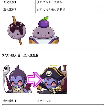
進化素材1
クロクシモッチ初段
進化素材2
クロカガミモッチ初段
スワン堕天使→堕天使提督
進化素材1
メカモッチ