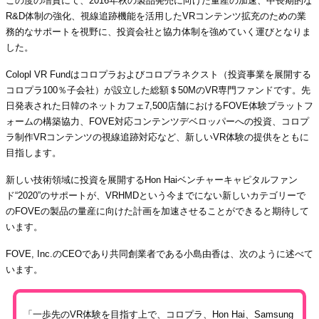
この度の増資にて、2016年秋の製品発売に向けた量産の加速、中長期的な
R&D体制の強化、視線追跡機能を活用したVRコンテンツ拡充のための業
務的なサポートを視野に、投資会社と協力体制を強めていく運びとなりま
した。
Colopl VR Fundはコロプラおよびコロプラネクスト（投資事業を展開する
コロプラ100％子会社）が設立した総額＄50MのVR専門ファンドです。先
日発表された日韓のネットカフェ7,500店舗におけるFOVE体験プラットフ
ォームの構築協力、FOVE対応コンテンツデベロッパーへの投資、コロプ
ラ制作VRコンテンツの視線追跡対応など、新しいVR体験の提供をともに
目指します。
新しい技術領域に投資を展開するHon Haiベンチャーキャピタルファン
ド“2020”のサポートが、VRHMDという今までにない新しいカテゴリーで
のFOVEの製品の量産に向けた計画を加速させることができると期待して
います。
FOVE, Inc.のCEOであり共同創業者である小島由香は、次のように述べて
います。
「一歩先のVR体験を目指す上で、コロプラ、Hon Hai、Samsung