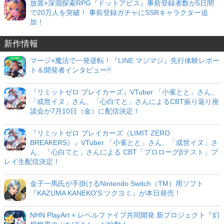
放置×深淵探索RPG『ドットアビス』事前登録者数が5日間
で20万人を突破！ 事前登録ガチャにSSRキャラクター追
加！
新作情報
マージ×魔法で一発逆転！『LINE マジマジ』先行体験レポー
ト＆開発者インタビュー!!
『リミットゼロ ブレイカーズ』VTuber 「小雀とと」さん、
「或世イヌ」さん、「心白てと」さんによるCBT振り返り座
談会が7月10日（金）に配信決定！
『リミットゼロ ブレイカーズ（LIMIT ZERO
BREAKERS）』VTuber 「小雀とと」さん、「或世イヌ」さ
ん、「心白てと」さんによる CBT「プロローグβテスト」プ
レイ生配信決定！
金子一馬氏が手掛けるNintendo Switch（TM）用ソフト
『KAZUMA KANEKO'S ツクヨミ』が本日発売！
NHN PlayArt × レベルファイブ共同開発 新プロジェクト『幻