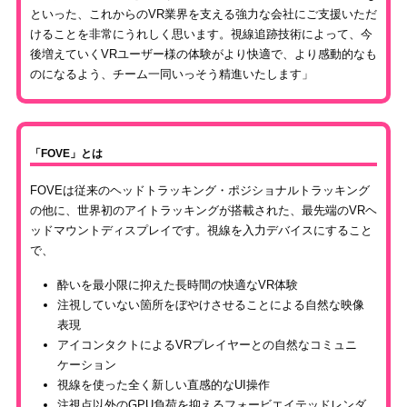
といった、これからのVR業界を支える強力な会社にご支援いただ
けることを非常にうれしく思います。視線追跡技術によって、今
後増えていくVRユーザー様の体験がより快適で、より感動的なも
のになるよう、チーム一同いっそう精進いたします」
「FOVE」とは
FOVEは従来のヘッドトラッキング・ポジショナルトラッキング
の他に、世界初のアイトラッキングが搭載された、最先端のVRヘ
ッドマウントディスプレイです。視線を入力デバイスにすること
で、
酔いを最小限に抑えた長時間の快適なVR体験
注視していない箇所をぼやけさせることによる自然な映像
表現
アイコンタクトによるVRプレイヤーとの自然なコミュニ
ケーション
視線を使った全く新しい直感的なUI操作
注視点以外のGPU負荷を抑えるフォービエイテッドレンダ