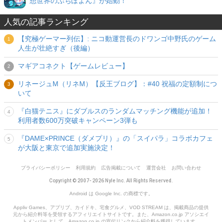
想世界のぷちぽよん』が始動！
人気の記事ランキング
【究極ゲーマー列伝】: ニコ動運営長のドワンゴ中野氏のゲーム
人生が壮絶すぎ（後編）
マギアコネクト【ゲームレビュー】
リネージュM（リネM）【反王ブログ】：#40 祝福の定額制につ
いて
『白猫テニス』にダブルスのランダムマッチング機能が追加！
利用者数600万突破キャンペーン3弾も
『DAME×PRINCE（ダメプリ）』の「スイパラ」コラボカフェ
が大阪と東京で追加実施決定！
プライバシーポリシー
利用規約
広告掲載について
運営会社
お問い合わせ
Copyright © 2007- 2026 Nyle Inc. All Rights Reserved.
Android は Google Inc. の商標です。
Appliv Games、アプリブ、カイドキ、宅食グルメ、VOD STREAM は、掲載商品の提供
元から紹介料等を受領するアフィリエイトサイトです。また、Amazon.co.jp アソシエイ
トメンバー として、Amazon.co.jp の宣伝リンクから紹介料を獲得しています。