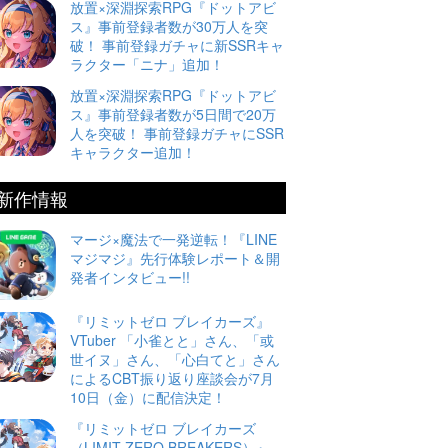
放置×深淵探索RPG『ドットアビ
ス』事前登録者数が30万人を突
破！ 事前登録ガチャに新SSRキャ
ラクター「ニナ」追加！
放置×深淵探索RPG『ドットアビ
ス』事前登録者数が5日間で20万
人を突破！ 事前登録ガチャにSSR
キャラクター追加！
新作情報
マージ×魔法で一発逆転！『LINE
マジマジ』先行体験レポート＆開
発者インタビュー!!
『リミットゼロ ブレイカーズ』
VTuber 「小雀とと」さん、「或
世イヌ」さん、「心白てと」さん
によるCBT振り返り座談会が7月
10日（金）に配信決定！
『リミットゼロ ブレイカーズ
（LIMIT ZERO BREAKERS）』