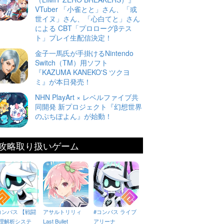
VTuber 「小雀とと」さん、「或
世イヌ」さん、「心白てと」さん
による CBT「プロローグβテス
ト」プレイ生配信決定！
金子一馬氏が手掛けるNintendo
Switch（TM）用ソフト
『KAZUMA KANEKO'S ツクヨ
ミ』が本日発売！
NHN PlayArt × レベルファイブ共
同開発 新プロジェクト『幻想世界
のぷちぽよん』が始動！
攻略取り扱いゲーム
コンパス 【戦闘
アサルトリリィ
#コンパス ライブ
理解析システ
Last Bullet
アリーナ