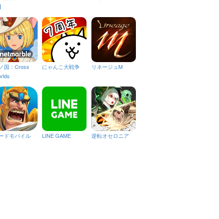
】
ノ国：Cross
にゃんこ大戦争
リネージュM
rlds
ードモバイル
LINE GAME
逆転オセロニア