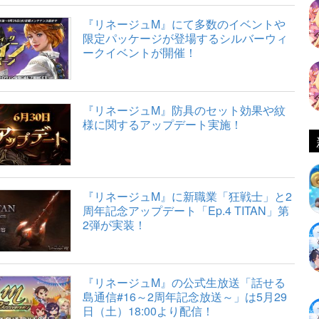
『リネージュM』にて多数のイベントや
限定パッケージが登場するシルバーウィ
ークイベントが開催！
『リネージュM』防具のセット効果や紋
様に関するアップデート実施！
『リネージュM』に新職業「狂戦士」と2
周年記念アップデート「Ep.4 TITAN」第
2弾が実装！
『リネージュM』の公式生放送「話せる
島通信#16～2周年記念放送～」は5月29
日（土）18:00より配信！