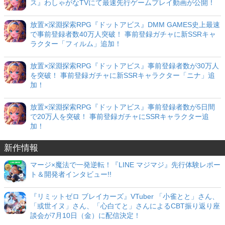
ス』わしゃがなTVにて最速先行ゲームプレイ動画が公開！
放置×深淵探索RPG『ドットアビス』DMM GAMES史上最速
で事前登録者数40万人突破！ 事前登録ガチャに新SSRキャ
ラクター「フィルム」追加！
放置×深淵探索RPG『ドットアビス』事前登録者数が30万人
を突破！ 事前登録ガチャに新SSRキャラクター「ニナ」追
加！
放置×深淵探索RPG『ドットアビス』事前登録者数が5日間
で20万人を突破！ 事前登録ガチャにSSRキャラクター追
加！
新作情報
マージ×魔法で一発逆転！『LINE マジマジ』先行体験レポー
ト＆開発者インタビュー!!
『リミットゼロ ブレイカーズ』VTuber 「小雀とと」さん、
「或世イヌ」さん、「心白てと」さんによるCBT振り返り座
談会が7月10日（金）に配信決定！