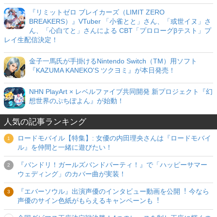
『リミットゼロ ブレイカーズ（LIMIT ZERO
BREAKERS）』VTuber 「小雀とと」さん、「或世イヌ」さ
ん、「心白てと」さんによる CBT「プロローグβテスト」プ
レイ生配信決定！
金子一馬氏が手掛けるNintendo Switch（TM）用ソフト
『KAZUMA KANEKO'S ツクヨミ』が本日発売！
NHN PlayArt × レベルファイブ共同開発 新プロジェクト『幻
想世界のぷちぽよん』が始動！
人気の記事ランキング
ロードモバイル【特集】: 女優の内田理央さんは『ロードモバイ
ル』を仲間と一緒に遊びたい！
『バンドリ！ガールズバンドパーティ！』で「ハッピーサマー
ウェディング」のカバー曲が実装！
『エバーソウル』出演声優のインタビュー動画を公開︕ 今なら
声優のサイン⾊紙がもらえるキャンペーンも︕