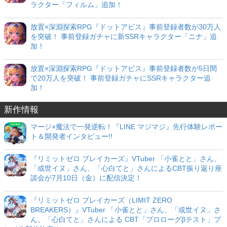
ラクター「フィルム」追加！
放置×深淵探索RPG『ドットアビス』事前登録者数が30万人
を突破！ 事前登録ガチャに新SSRキャラクター「ニナ」追
加！
放置×深淵探索RPG『ドットアビス』事前登録者数が5日間
で20万人を突破！ 事前登録ガチャにSSRキャラクター追
加！
新作情報
マージ×魔法で一発逆転！『LINE マジマジ』先行体験レポー
ト＆開発者インタビュー!!
『リミットゼロ ブレイカーズ』VTuber 「小雀とと」さん、
「或世イヌ」さん、「心白てと」さんによるCBT振り返り座
談会が7月10日（金）に配信決定！
『リミットゼロ ブレイカーズ（LIMIT ZERO
BREAKERS）』VTuber 「小雀とと」さん、「或世イヌ」さ
ん、「心白てと」さんによる CBT「プロローグβテスト」プ