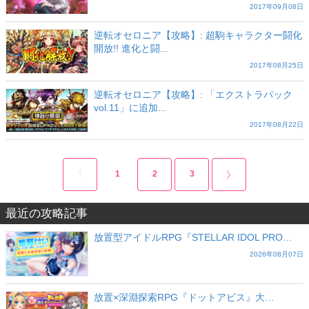
2017年09月08日
逆転オセロニア【攻略】: 超駒キャラクター闘化
開放!! 進化と闘...
2017年08月25日
逆転オセロニア【攻略】: 「エクストラパック
vol.11」に追加...
2017年08月22日
1
2
3
最近の攻略記事
放置型アイドルRPG『STELLAR IDOL PRO…
2026年08月07日
放置×深淵探索RPG『ドットアビス』大…