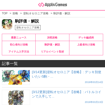
TOP
攻略
逆転オセロニア攻略
駒評価・解説
駒評価・解説
逆転オセロニア攻略
最新ニュース
決戦攻略
デッキ編成例
初心者向け攻略
駒評価・解説
上級者向け攻略
アイテム入手方法
リアルイベント取材
記事一覧
[3/14更新]逆転オセロニア【攻略】: デッキ別使
いたいS駒・...
2019年03月14日
[3/12更新]逆転オセロニア【攻略】: バトルコイ
ンで入手して...
2019年03月13日