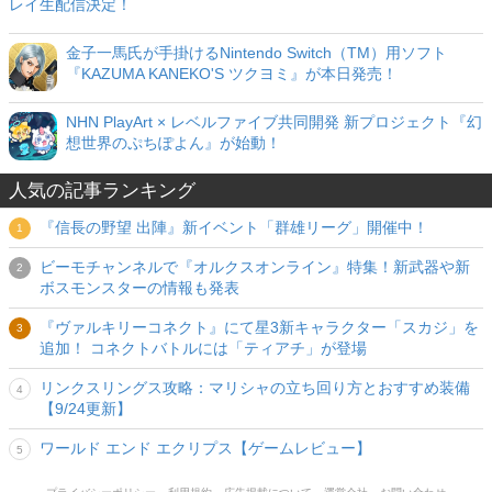
レイ生配信決定！
金子一馬氏が手掛けるNintendo Switch（TM）用ソフト
『KAZUMA KANEKO'S ツクヨミ』が本日発売！
NHN PlayArt × レベルファイブ共同開発 新プロジェクト『幻
想世界のぷちぽよん』が始動！
人気の記事ランキング
『信長の野望 出陣』新イベント「群雄リーグ」開催中！
ビーモチャンネルで『オルクスオンライン』特集！新武器や新
ボスモンスターの情報も発表
『ヴァルキリーコネクト』にて星3新キャラクター「スカジ」を
追加！ コネクトバトルには「ティアチ」が登場
リンクスリングス攻略：マリシャの立ち回り方とおすすめ装備
【9/24更新】
ワールド エンド エクリプス【ゲームレビュー】