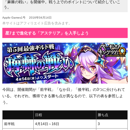
「麻棘の戦い」を開催中。戦う上でのポイントについて紹介していこ
う。
Appliv Games1号
2016年04月14日
本サイトはアフィリエイト広告を含みます。
星7まで進化する「アステリア」を入手しよう
今回は、開催期間が「前半戦」「なか日」「後半戦」の3つに分けられて
いる。それぞれ、獲得できる勝ち点が異なるので、以下の表を参照しよ
う。
日程
勝ち点
前半戦
4月14日～16日
3