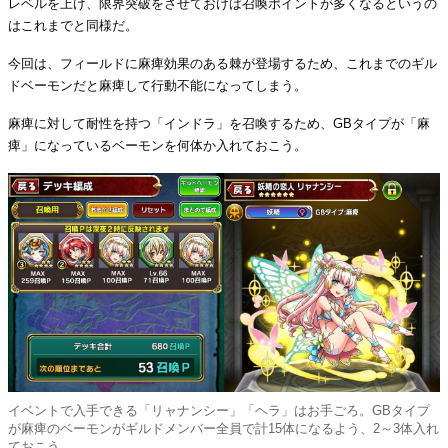
レベルを上げ、限界突破をさせておけば召喚ポイントが多くなるというの
はこれまでと同様だ。
今回は、フィールドに麻痺効果のある棘が登場するため、これまでのギル
ドベーモンだと麻痺して行動不能になってしまう。
麻痺に対して耐性を持つ「インドラ」を召喚するため、GBタイプが「麻
痺」になっているベーモンを何体か入れておこう。
イベントで入手できる「リャナンシー」「ヘラ」はお手ごろ。GBタイプ
が麻痺のベーモンがギルドメンバー全員で計15体になるよう、2～3体入れ
ておこう