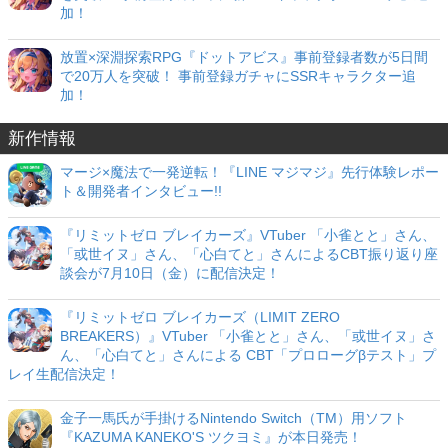
加！
放置×深淵探索RPG『ドットアビス』事前登録者数が5日間
で20万人を突破！ 事前登録ガチャにSSRキャラクター追
加！
新作情報
マージ×魔法で一発逆転！『LINE マジマジ』先行体験レポー
ト＆開発者インタビュー!!
『リミットゼロ ブレイカーズ』VTuber 「小雀とと」さん、
「或世イヌ」さん、「心白てと」さんによるCBT振り返り座
談会が7月10日（金）に配信決定！
『リミットゼロ ブレイカーズ（LIMIT ZERO
BREAKERS）』VTuber 「小雀とと」さん、「或世イヌ」さ
ん、「心白てと」さんによる CBT「プロローグβテスト」プ
レイ生配信決定！
金子一馬氏が手掛けるNintendo Switch（TM）用ソフト
『KAZUMA KANEKO'S ツクヨミ』が本日発売！