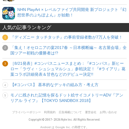
NHN PlayArt × レベルファイブ共同開発 新プロジェクト『幻
想世界のぷちぽよん』が始動！
人気の記事ランキング
『ディズニー タッチタッチ』の事前登録者数が7万人を突破！
「集え！オセロニアの宴2017春 ～日本横断編～ 名古屋会場」全
国ツアー初戦の優勝者は!?
［8/21発表］#コンパスニュースまとめ：『#コンパス』新ヒー
ロー「ラヴィ・シュシュマルシュ」参戦決定！『#ライアリ』葛
葉コラボ詳細発表＆甘色などのデビュー決定!!
【#コンパス】 基本的なデッキの組み方・考え方
モノに残された記憶を探るドット絵サイコメトリーADV『アン
リアル ライフ』【TOKYO SANDBOX 2018】
プライバシーポリシー
利用規約
広告掲載について
運営会社
お問い合わせ
Copyright © 2007- 2026 Nyle Inc. All Rights Reserved.
Android は Google Inc. の商標です。