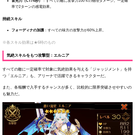
雷光刃（CT74秒）
：すべての敵に攻撃力100％の物理ダメージ。一定確
率で2ターンの感電効果。
持続スキル
フォーディナの加護
：すべての味方の攻撃力が60%上昇。
※各スキル効果は★6時のもの
気絶スキルをもつ攻撃型：エルニア
すべての敵に一定確率で対象に気絶効果を与える「ジャッジメント」を持
つ「エルニア」も、アリーナで活躍できるキャラクターだ。
また、各報酬で入手するチャンスが多く、比較的に限界突破させやすいの
も魅力だ。