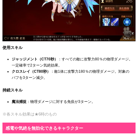
使用スキル
ジャッジメント（CT70秒）
：すべての敵に攻撃力80％の物理ダメージ。
一定確率で2ターン気絶効果。
クロスレイ（CT80秒）
：敵1体に攻撃力180％の物理ダメージ。対象の
バフを3ターン減少。
持続スキル
魔法捕捉
：物理ダメージに対する免疫が3ターン。
※各スキル効果は★6時のもの
感電や気絶を無効化できるキャラクター