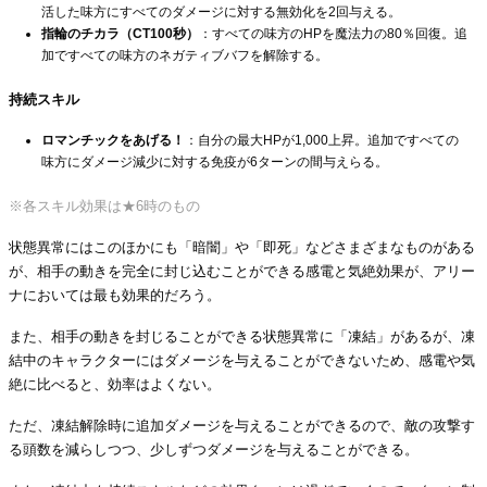
活した味方にすべてのダメージに対する無効化を2回与える。
指輪のチカラ（CT100秒）
：すべての味方のHPを魔法力の80％回復。追
加ですべての味方のネガティブバフを解除する。
持続スキル
ロマンチックをあげる！
：自分の最大HPが1,000上昇。追加ですべての
味方にダメージ減少に対する免疫が6ターンの間与えらる。
※各スキル効果は★6時のもの
状態異常にはこのほかにも「暗闇」や「即死」などさまざまなものがある
が、相手の動きを完全に封じ込むことができる感電と気絶効果が、アリー
ナにおいては最も効果的だろう。
また、相手の動きを封じることができる状態異常に「凍結」があるが、凍
結中のキャラクターにはダメージを与えることができないため、感電や気
絶に比べると、効率はよくない。
ただ、凍結解除時に追加ダメージを与えることができるので、敵の攻撃す
る頭数を減らしつつ、少しずつダメージを与えることができる。