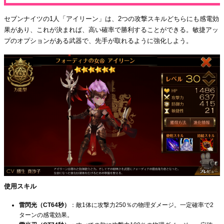
セブンナイツの1人「アイリーン」は、2つの攻撃スキルどちらにも感電効
果があり、これが決まれば、高い確率で勝利することができる。敏捷アッ
プのオプションがある武器で、先手が取れるように強化しよう。
使用スキル
雷閃光（CT64秒）
：敵1体に攻撃力250％の物理ダメージ。一定確率で2
ターンの感電効果。