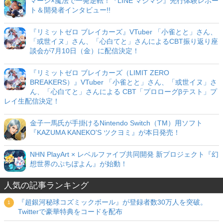
マージ×魔法で一発逆転！『LINE マジマジ』先行体験レポー
ト＆開発者インタビュー!!
『リミットゼロ ブレイカーズ』VTuber 「小雀とと」さん、
「或世イヌ」さん、「心白てと」さんによるCBT振り返り座
談会が7月10日（金）に配信決定！
『リミットゼロ ブレイカーズ（LIMIT ZERO
BREAKERS）』VTuber 「小雀とと」さん、「或世イヌ」さ
ん、「心白てと」さんによる CBT「プロローグβテスト」プ
レイ生配信決定！
金子一馬氏が手掛けるNintendo Switch（TM）用ソフト
『KAZUMA KANEKO'S ツクヨミ』が本日発売！
NHN PlayArt × レベルファイブ共同開発 新プロジェクト『幻
想世界のぷちぽよん』が始動！
人気の記事ランキング
『超銀河秘球コズミックボール』が登録者数30万人を突破。
Twitterで豪華特典をコードを配布