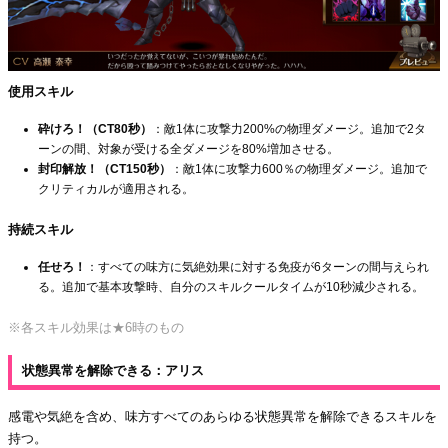
使用スキル
砕けろ！（CT80秒）
：敵1体に攻撃力200%の物理ダメージ。追加で2タ
ーンの間、対象が受ける全ダメージを80%増加させる。
封印解放！（CT150秒）
：敵1体に攻撃力600％の物理ダメージ。追加で
クリティカルが適用される。
持続スキル
任せろ！
：すべての味方に気絶効果に対する免疫が6ターンの間与えられ
る。追加で基本攻撃時、自分のスキルクールタイムが10秒減少される。
※各スキル効果は★6時のもの
状態異常を解除できる：アリス
感電や気絶を含め、味方すべてのあらゆる状態異常を解除できるスキルを
持つ。