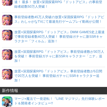
速！ 最多！ 放置×深淵探索RPG『ドットアビス』の事前登
録者総数50万人突破！
事前登録者数45万人突破の放置×深淵探索RPG『ドットアビ
ス』わしゃがなTVにて最速先行ゲームプレイ動画が公開！
放置×深淵探索RPG『ドットアビス』DMM GAMES史上最速
で事前登録者数40万人突破！ 事前登録ガチャに新SSRキャ
ラクター「フィルム」追加！
放置×深淵探索RPG『ドットアビス』事前登録者数が30万人
を突破！ 事前登録ガチャに新SSRキャラクター「ニナ」追
加！
放置×深淵探索RPG『ドットアビス』事前登録者数が5日間
で20万人を突破！ 事前登録ガチャにSSRキャラクター追
加！
新作情報
マージ×魔法で一発逆転！『LINE マジマジ』先行体験レポー
ト＆開発者インタビュー!!