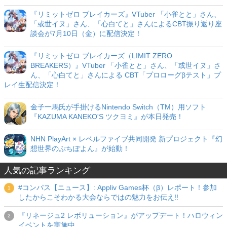
『リミットゼロ ブレイカーズ』VTuber 「小雀とと」さん、
「或世イヌ」さん、「心白てと」さんによるCBT振り返り座
談会が7月10日（金）に配信決定！
『リミットゼロ ブレイカーズ（LIMIT ZERO
BREAKERS）』VTuber 「小雀とと」さん、「或世イヌ」さ
ん、「心白てと」さんによる CBT「プロローグβテスト」プ
レイ生配信決定！
金子一馬氏が手掛けるNintendo Switch（TM）用ソフト
『KAZUMA KANEKO'S ツクヨミ』が本日発売！
NHN PlayArt × レベルファイブ共同開発 新プロジェクト『幻
想世界のぷちぽよん』が始動！
人気の記事ランキング
#コンパス【ニュース】: Appliv Games杯（β）レポート！参加
したからこそわかる大会ならではの魅力をお伝え!!
『リネージュ2 レボリューション』がアップデート！ハロウィン
イベントを実施中