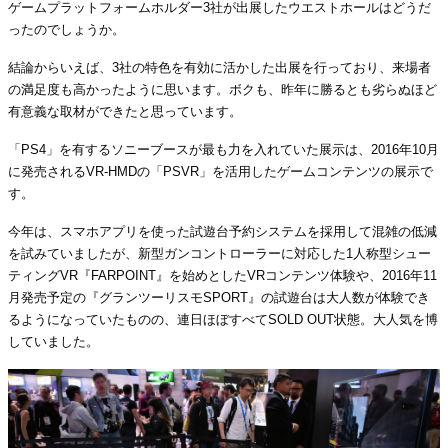
ゲームプラットフォームホルダー3社が出展したウエストホールはどうだ
ったのでしょうか。
結論からいえば、3社の特色を有効に活かした出展を行っており、来場者
の満足度も高かったように思います。ボクも、昨年に勝るとも劣らぬほど
有意義な取材ができたと思っています。
「PS4」を有するソニーブースが最も力を入れていた展示は、2016年10月
に発売されるVR-HMDの「PSVR」を活用したゲームコンテンツの展示で
す。
今年は、スマホアプリを使った試遊台予約システムを採用して混雑の低減
を試みていましたが、新型ガンコントローラーに対応した1人称型シュー
ティングVR『FARPOINT』を始めとしたVRコンテンツ体験や、2016年11
月発売予定の『グランツーリスモSPORT』の試遊台は大人数が体験でき
るようになっていたものの、連日ほぼすべてSOLD OUT状態。大人気を博
していました。