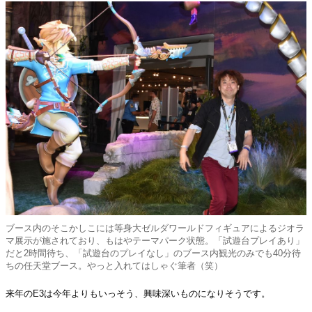
ブース内のそこかしこには等身大ゼルダワールドフィギュアによるジオラ
マ展示が施されており、もはやテーマパーク状態。「試遊台プレイあり」
だと2時間待ち、「試遊台のプレイなし」のブース内観光のみでも40分待
ちの任天堂ブース。やっと入れてはしゃぐ筆者（笑）
来年のE3は今年よりもいっそう、興味深いものになりそうです。