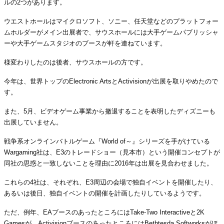
ルの2つがあります。
ウエストホールはマイクロソフト、ソニー、任天堂などのプラットフォー
ムホルダーがメイン出展者で、サウスホールには大手ゲームパブリッシャ
ーや大手ゲームスタジオのブースが軒を連ねています。
様変わりしたのは後者、サウスホールの方です。
今年は、世界トップのElectronic ArtsとActivisionが出展を取りやめたので
す。
また、5月、ビデオゲーム事業から撤退することを表明したディズニーも
出展していません。
戦争系オンラインバトルゲーム『World of～』シリーズを手がけている
Wargaming社は、E3のトレードショー（見本市）という開催コンセプトが
同社の思惑と一致しないことを理由に2016年は出展を見合わせました。
これらの4社は、それぞれ、E3周辺の会場で独自イベントを開催したり、
あるいは後日、独自イベントの開催を計画したりしているようです。
ただ、例年、EAブースのあったところにはTake-Two Interactiveと2K
Gamesが、ActivisionブースのあったところにはBethtesda Softworksがほ