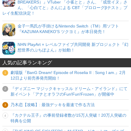
BREAKERS）』VTuber 「小雀とと」さん、「或世イヌ」さ
ん、「心白てと」さんによる CBT「プロローグβテスト」プ
レイ生配信決定！
金子一馬氏が手掛けるNintendo Switch（TM）用ソフト
『KAZUMA KANEKO'S ツクヨミ』が本日発売！
NHN PlayArt × レベルファイブ共同開発 新プロジェクト『幻
想世界のぷちぽよん』が始動！
人気の記事ランキング
劇場版『BanG Dream! Episode of Roselia II : Song I am.』2月
12日より前売券発売開始！
『ディズニー マジックキャッスル ドリーム・アイランド』にて
新イベント「アナとオラフのFun!Fun!Frozen」が開催中
乃木恋【攻略】: 最強デッキを最速で作る方法
『カクテル王子』の事前登録者数が15万人突破！20万人突破の
特典を公開