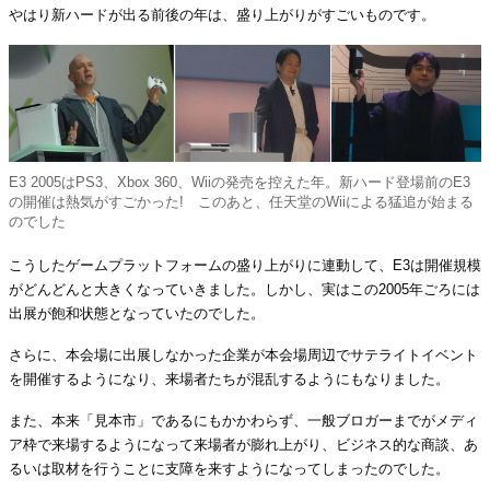
やはり新ハードが出る前後の年は、盛り上がりがすごいものです。
E3 2005はPS3、Xbox 360、Wiiの発売を控えた年。新ハード登場前のE3
の開催は熱気がすごかった! このあと、任天堂のWiiによる猛追が始まる
のでした
こうしたゲームプラットフォームの盛り上がりに連動して、E3は開催規模
がどんどんと大きくなっていきました。しかし、実はこの2005年ごろには
出展が飽和状態となっていたのでした。
さらに、本会場に出展しなかった企業が本会場周辺でサテライトイベント
を開催するようになり、来場者たちが混乱するようにもなりました。
また、本来「見本市」であるにもかかわらず、一般ブロガーまでがメディ
ア枠で来場するようになって来場者が膨れ上がり、ビジネス的な商談、あ
るいは取材を行うことに支障を来すようになってしまったのでした。