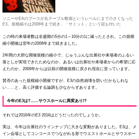
ソニーやEAのブースが丸テーブル数個というレベルにまで小さくなった
E3。規模縮小は2008年まで続き、「サミット」という冠も付いた
この時の来場者数は全盛期の5分の1～10分の1に減ったとされ、この規模
縮小開催は翌年の2008年まで続きました。
2年間の大胆な開催規模の縮小で、じゅうぶんな出展社や来場者のふるい
落としが実現できたためなのか、あるいは出展社や来場者からの希望に応
えたのか、2009年からは以前の開催規模に戻され現在に至っています。
賛否のあった規模縮小開催ですが、E3の自然崩壊を防いだかもしれな
い……と、高く評価する論調も少なからずあります。
今年のE3は?……サウスホールに異変あり!?
それでは2016年のE3 2016はどうだったのでしょうか。
実は、今年は出展社のラインナップに大きな変動がありました。E3は、メ
イン会場としてコンコースでつながれる形でウエストホールとサウスホー