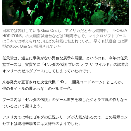
日本では苦戦しているXbox Oneも、アメリカだと今も健闘中。『FORZA
HORIZON3』の大画面試遊台などは2時間待ちで、マイクロソフトブース
は日本では考えられないほどの熱気に包まれていた。早くも試遊台には新
型のXbox One Sが採用されていた
任天堂は、過去に事例がない異色な展示を展開。というのも、今年の任天
堂ブースは、実質的に『ゼルダの伝説 ブレス オブ ザ ワイルド』の試遊台
オンリーのゼルダブースにしてしまっていたのです。
来春発売が宣言された次世代機「NX」（開発コードネーム）どころか、
他のタイトルの展示もなしのゼルダ一色。
ブース内は『ゼルダの伝説』のゲーム世界を模したジオラマ風の作りなっ
ているという凝りよう。
アメリカでは特にゼルダの伝説シリーズが人気があるので、この展示コン
セプトは現地来場者には大好評のようでした。