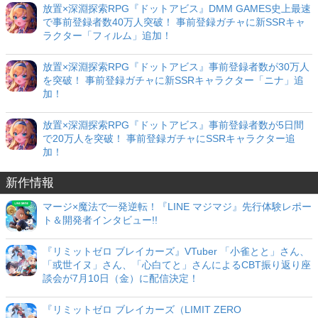
放置×深淵探索RPG『ドットアビス』DMM GAMES史上最速
で事前登録者数40万人突破！ 事前登録ガチャに新SSRキャ
ラクター「フィルム」追加！
放置×深淵探索RPG『ドットアビス』事前登録者数が30万人
を突破！ 事前登録ガチャに新SSRキャラクター「ニナ」追
加！
放置×深淵探索RPG『ドットアビス』事前登録者数が5日間
で20万人を突破！ 事前登録ガチャにSSRキャラクター追
加！
新作情報
マージ×魔法で一発逆転！『LINE マジマジ』先行体験レポー
ト＆開発者インタビュー!!
『リミットゼロ ブレイカーズ』VTuber 「小雀とと」さん、
「或世イヌ」さん、「心白てと」さんによるCBT振り返り座
談会が7月10日（金）に配信決定！
『リミットゼロ ブレイカーズ（LIMIT ZERO