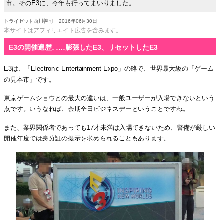
市。そのE3に、今年も行ってまいりました。
トライゼット西川善司
2016年06月30日
本サイトはアフィリエイト広告を含みます。
E3の開催遍歴……膨張したE3、リセットしたE3
E3は、「Electronic Entertainment Expo」の略で、世界最大級の「ゲーム
の見本市」です。
東京ゲームショウとの最大の違いは、一般ユーザーが入場できないという
点です。いうなれば、会期全日ビジネスデーということですね。
また、業界関係者であっても17才未満は入場できないため、警備が厳しい
開催年度では身分証の提示を求められることもあります。