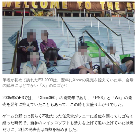
筆者が初めて訪れたE3 2000は、翌年にXboxの発売を控えていた年。会場
の階段にはどでかい「X」のロゴが！
2005年のE3では、「Xbox360」の発売年であり、「PS3」と「Wii」の発
売を翌年に控えていたこともあって、この時も大盛り上がりでした。
ゲーム分野では長らく不動だった任天堂がソニーに首位を譲ってしばらく
経った時代で、新参のマイクロソフトも勢力を上げて追い上げていた状況
だけに、3社の発表会は白熱を極めました。