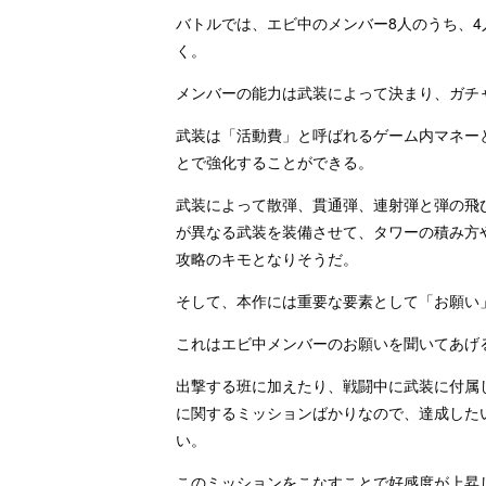
バトルでは、エビ中のメンバー8人のうち、
く。
メンバーの能力は武装によって決まり、ガチ
武装は「活動費」と呼ばれるゲーム内マネー
とで強化することができる。
武装によって散弾、貫通弾、連射弾と弾の飛
が異なる武装を装備させて、タワーの積み方
攻略のキモとなりそうだ。
そして、本作には重要な要素として「お願い
これはエビ中メンバーのお願いを聞いてあげ
出撃する班に加えたり、戦闘中に武装に付属
に関するミッションばかりなので、達成した
い。
このミッションをこなすことで好感度が上昇