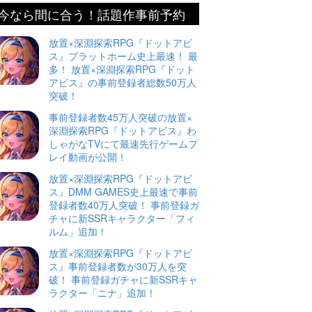
今なら間に合う！話題作事前予約
放置×深淵探索RPG『ドットアビ
ス』プラットホーム史上最速！ 最
多！ 放置×深淵探索RPG『ドット
アビス』の事前登録者総数50万人
突破！
事前登録者数45万人突破の放置×
深淵探索RPG『ドットアビス』わ
しゃがなTVにて最速先行ゲームプ
レイ動画が公開！
放置×深淵探索RPG『ドットアビ
ス』DMM GAMES史上最速で事前
登録者数40万人突破！ 事前登録ガ
チャに新SSRキャラクター「フィ
ルム」追加！
放置×深淵探索RPG『ドットアビ
ス』事前登録者数が30万人を突
破！ 事前登録ガチャに新SSRキャ
ラクター「ニナ」追加！