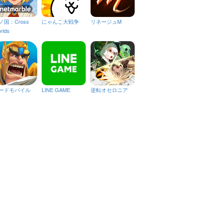
ノ国：Cross
にゃんこ大戦争
リネージュM
rlds
ードモバイル
LINE GAME
逆転オセロニア