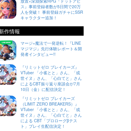
放置×深淵探索RPG『ドットアビ
ス』事前登録者数が5日間で20万
人を突破！ 事前登録ガチャにSSR
キャラクター追加！
新作情報
マージ×魔法で一発逆転！『LINE
マジマジ』先行体験レポート＆開
発者インタビュー!!
『リミットゼロ ブレイカーズ』
VTuber 「小雀とと」さん、「或
世イヌ」さん、「心白てと」さん
によるCBT振り返り座談会が7月
10日（金）に配信決定！
『リミットゼロ ブレイカーズ
（LIMIT ZERO BREAKERS）』
VTuber 「小雀とと」さん、「或
世イヌ」さん、「心白てと」さん
による CBT「プロローグβテス
ト」プレイ生配信決定！