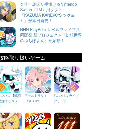
金子一馬氏が手掛けるNintendo
Switch（TM）用ソフト
『KAZUMA KANEKO'S ツクヨ
ミ』が本日発売！
NHN PlayArt × レベルファイブ共
同開発 新プロジェクト『幻想世界
のぷちぽよん』が始動！
攻略取り扱いゲーム
コンパス 【戦闘
アサルトリリィ
#コンパス ライブ
理解析システ
Last Bullet
アリーナ
】