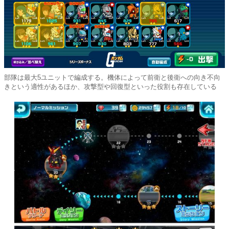
部隊は最大5ユニットで編成する。機体によって前衛と後衛への向き不向
きという適性があるほか、攻撃型や回復型といった役割も存在している