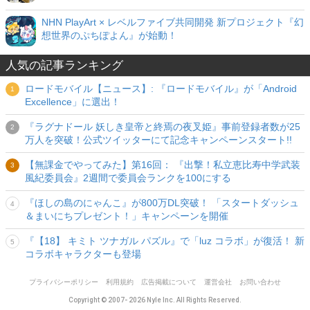
NHN PlayArt × レベルファイブ共同開発 新プロジェクト『幻
想世界のぷちぽよん』が始動！
人気の記事ランキング
ロードモバイル【ニュース】: 『ロードモバイル』が「Android
Excellence」に選出！
『ラグナドール 妖しき皇帝と終焉の夜叉姫』事前登録者数が25
万人を突破！公式ツイッターにて記念キャンペーンスタート!!
【無課金でやってみた】第16回： 『出撃！私立恵比寿中学武装
風紀委員会』2週間で委員会ランクを100にする
『ほしの島のにゃんこ』が800万DL突破！ 「スタートダッシュ
＆まいにちプレゼント！」キャンペーンを開催
『【18】 キミト ツナガル パズル』で「luz コラボ」が復活！ 新
コラボキャラクターも登場
プライバシーポリシー
利用規約
広告掲載について
運営会社
お問い合わせ
Copyright © 2007- 2026 Nyle Inc. All Rights Reserved.