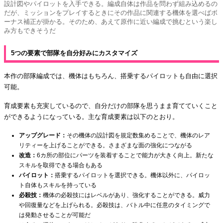
設計図やパイロットを入手できる。編成自体は作品を問わず組み込めるの
だが、ミッションをプレイするときにその作品に関連する機体を選べばボ
ーナス補正が掛かる。そのため、あえて原作に近い編成で挑むという楽し
み方もできそうだ
5つの要素で部隊を自分好みにカスタマイズ
本作の部隊編成では、機体はもちろん、搭乗するパイロットも自由に選択
可能。
育成要素も充実しているので、自分だけの部隊を思うまま育てていくこと
ができるようになっている。主な育成要素は以下のとおり。
アップグレード：
その機体の設計図を規定数集めることで、機体のレア
リティーを上げることができる。さまざまな面の強化につながる
改造：
6カ所の部位にパーツを装着することで能力が大きく向上。新たな
スキルを取得できる場合もある
パイロット：
搭乗するパイロットを選択できる。機体以外に、パイロッ
ト自体もスキルを持っている
必殺技：
機体の必殺技にはレベルがあり、強化することができる。威力
や回復量などを上げられる。必殺技は、バトル中に任意のタイミングで
は発動させることが可能だ