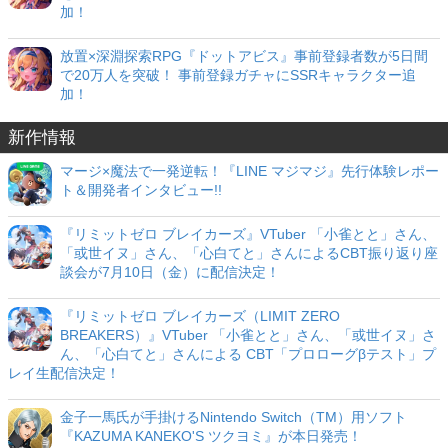
加！
放置×深淵探索RPG『ドットアビス』事前登録者数が5日間
で20万人を突破！ 事前登録ガチャにSSRキャラクター追
加！
新作情報
マージ×魔法で一発逆転！『LINE マジマジ』先行体験レポー
ト＆開発者インタビュー!!
『リミットゼロ ブレイカーズ』VTuber 「小雀とと」さん、
「或世イヌ」さん、「心白てと」さんによるCBT振り返り座
談会が7月10日（金）に配信決定！
『リミットゼロ ブレイカーズ（LIMIT ZERO
BREAKERS）』VTuber 「小雀とと」さん、「或世イヌ」さ
ん、「心白てと」さんによる CBT「プロローグβテスト」プ
レイ生配信決定！
金子一馬氏が手掛けるNintendo Switch（TM）用ソフト
『KAZUMA KANEKO'S ツクヨミ』が本日発売！