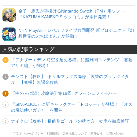
金子一馬氏が手掛けるNintendo Switch（TM）用ソフト
『KAZUMA KANEKO'S ツクヨミ』が本日発売！
NHN PlayArt × レベルファイブ共同開発 新プロジェクト『幻
想世界のぷちぽよん』が始動！
人気の記事ランキング
『アナザーエデン 時空を超える猫』に超難関コンテンツ「邂逅
アザミ編」が登場！
モンスト【攻略】: ドリルマックス降臨「復讐のブラックメタ
ル」【究極】無課金攻略
【中の人に聞く攻略法】第18回: クラッシュフィーバー
『SINoALICE』に新キャラクター「ドロシー」が登場！ 「オズ
の魔法使いガチャ」を開催
ナイクロ【攻略】: 目的別ゴールドの稼ぎ方！効率を徹底検証
プライバシーポリシー
利用規約
広告掲載について
運営会社
お問い合わせ