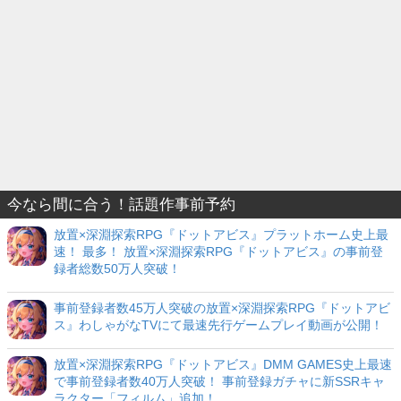
今なら間に合う！話題作事前予約
放置×深淵探索RPG『ドットアビス』プラットホーム史上最
速！ 最多！ 放置×深淵探索RPG『ドットアビス』の事前登
録者総数50万人突破！
事前登録者数45万人突破の放置×深淵探索RPG『ドットアビ
ス』わしゃがなTVにて最速先行ゲームプレイ動画が公開！
放置×深淵探索RPG『ドットアビス』DMM GAMES史上最速
で事前登録者数40万人突破！ 事前登録ガチャに新SSRキャ
ラクター「フィルム」追加！