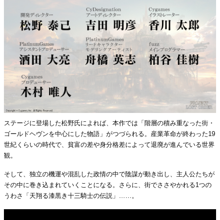
ステージに登場した松野氏によれば、本作では「階層の積み重なった街・
ゴールドヘヴンを中心にした物語」がつづられる。産業革命が終わった19
世紀くらいの時代で、貧富の差や身分格差によって退廃が進んでいる世界
観。
そして、独立の機運や混乱した政情の中で陰謀が動き出し、主人公たちが
その中に巻き込まれていくことになる。さらに、街でささやかれる1つの
うわさ「天翔る漆黒き十三騎士の伝説」……。