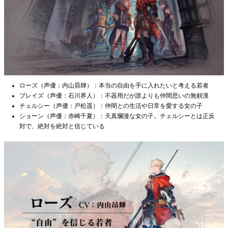
ローズ（声優：内山昴輝）：本当の自由を手に入れたいと考える若者
ブレイズ（声優：石川界人）：不器用だが誰よりも仲間思いの無頼漢
チェルシー（声優：戸松遥）：仲間との生活や日常を愛する女の子
ショーン（声優：赤崎千夏）：天真爛漫な女の子。チェルシーとは正反
対で、絶対を絶対と信じている