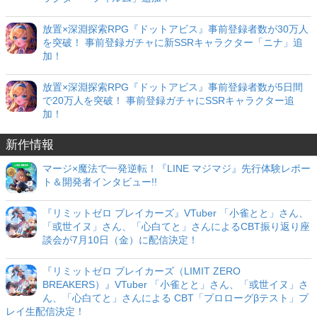
放置×深淵探索RPG『ドットアビス』事前登録者数が30万人
を突破！ 事前登録ガチャに新SSRキャラクター「ニナ」追
加！
放置×深淵探索RPG『ドットアビス』事前登録者数が5日間
で20万人を突破！ 事前登録ガチャにSSRキャラクター追
加！
新作情報
マージ×魔法で一発逆転！『LINE マジマジ』先行体験レポー
ト＆開発者インタビュー!!
『リミットゼロ ブレイカーズ』VTuber 「小雀とと」さん、
「或世イヌ」さん、「心白てと」さんによるCBT振り返り座
談会が7月10日（金）に配信決定！
『リミットゼロ ブレイカーズ（LIMIT ZERO
BREAKERS）』VTuber 「小雀とと」さん、「或世イヌ」さ
ん、「心白てと」さんによる CBT「プロローグβテスト」プ
レイ生配信決定！