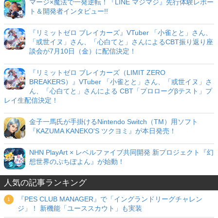
マージ×魔法で一発逆転！『LINE マジマジ』先行体験レポー
ト＆開発者インタビュー!!
『リミットゼロ ブレイカーズ』VTuber 「小雀とと」さん、
「或世イヌ」さん、「心白てと」さんによるCBT振り返り座
談会が7月10日（金）に配信決定！
『リミットゼロ ブレイカーズ（LIMIT ZERO
BREAKERS）』VTuber 「小雀とと」さん、「或世イヌ」さ
ん、「心白てと」さんによる CBT「プロローグβテスト」プ
レイ生配信決定！
金子一馬氏が手掛けるNintendo Switch（TM）用ソフト
『KAZUMA KANEKO'S ツクヨミ』が本日発売！
NHN PlayArt × レベルファイブ共同開発 新プロジェクト『幻
想世界のぷちぽよん』が始動！
人気の記事ランキング
『PES CLUB MANAGER』で「イングランドリーグチャレン
ジ」！ 新機能「ユーススカウト」も実装