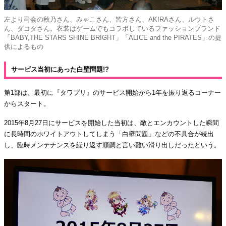
左より司会の秋乃さん、みゃこさん、皆方さん、AKIRAさん、ルウトさ
ん、ダコタさん。衣装はゲームでもコラボしているファッションブランド
「BABY,THE STARS SHINE BRIGHT」「ALICE and the PIRATES」の提
供によるもの
サービス当初にあった白壁問題!?
第1部は、最初に『タワプリ』のサービス開始から1年を振り返るコーナー
からスタート。
2015年8月27日にサービスを開始した当初は、敵とエンカウントした瞬間
に長時間のホワイトアウトしてしまう「白壁問題」などの不具合が続出
し、臨時メンテナンスを繰り返す順調と言い難い滑り出しだったという。