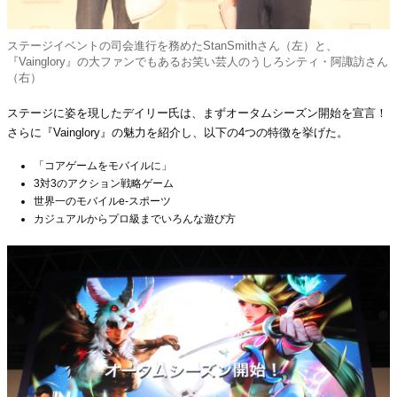
ステージイベントの司会進行を務めたStanSmithさん（左）と、
『Vainglory』の大ファンでもあるお笑い芸人のうしろシティ・阿諏訪さん
（右）
ステージに姿を現したデイリー氏は、まずオータムシーズン開始を宣言！
さらに『Vainglory』の魅力を紹介し、以下の4つの特徴を挙げた。
「コアゲームをモバイルに」
3対3のアクション戦略ゲーム
世界一のモバイルe-スポーツ
カジュアルからプロ級までいろんな遊び方