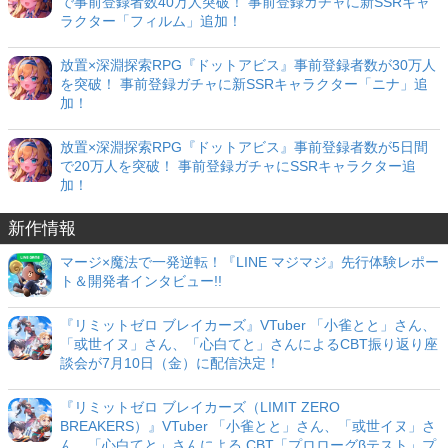
で事前登録者数40万人突破！ 事前登録ガチャに新SSRキャ
ラクター「フィルム」追加！
放置×深淵探索RPG『ドットアビス』事前登録者数が30万人
を突破！ 事前登録ガチャに新SSRキャラクター「ニナ」追
加！
放置×深淵探索RPG『ドットアビス』事前登録者数が5日間
で20万人を突破！ 事前登録ガチャにSSRキャラクター追
加！
新作情報
マージ×魔法で一発逆転！『LINE マジマジ』先行体験レポー
ト＆開発者インタビュー!!
『リミットゼロ ブレイカーズ』VTuber 「小雀とと」さん、
「或世イヌ」さん、「心白てと」さんによるCBT振り返り座
談会が7月10日（金）に配信決定！
『リミットゼロ ブレイカーズ（LIMIT ZERO
BREAKERS）』VTuber 「小雀とと」さん、「或世イヌ」さ
ん、「心白てと」さんによる CBT「プロローグβテスト」プ