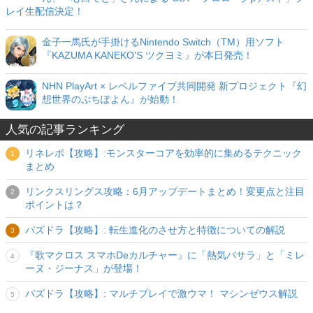
レイ生配信決定！
金子一馬氏が手掛けるNintendo Switch（TM）用ソフト
『KAZUMA KANEKO'S ツクヨミ』が本日発売！
NHN PlayArt × レベルファイブ共同開発 新プロジェクト『幻
想世界のぷちぽよん』が始動！
人気の記事ランキング
リネレボ【攻略】:モンスターコアを効率的に集めるテクニック
まとめ
リンクスリングス攻略：6月アップデートまとめ！変更点と注目
ポイントは？
パズドラ【攻略】: 転生進化のさせ方と特徴についての解説
『歌マクロス スマホDeカルチャー』に「熱気バサラ」と「ミレ
ーヌ・ジーナス」が登場！
パズドラ【攻略】: マルチプレイで激ウマ！ マシンゼウス解説