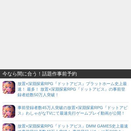
今なら間に合う！話題作事前予約
放置×深淵探索RPG『ドットアビス』プラットホーム史上最
速！ 最多！ 放置×深淵探索RPG『ドットアビス』の事前登
録者総数50万人突破！
事前登録者数45万人突破の放置×深淵探索RPG『ドットアビ
ス』わしゃがなTVにて最速先行ゲームプレイ動画が公開！
放置×深淵探索RPG『ドットアビス』DMM GAMES史上最速