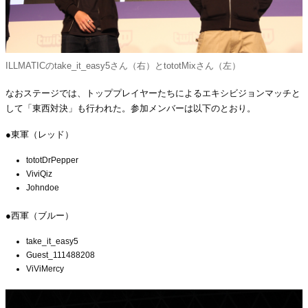
ILLMATICのtake_it_easy5さん（右）とtototMixさん（左）
なおステージでは、トッププレイヤーたちによるエキシビジョンマッチと
して「東西対決」も行われた。参加メンバーは以下のとおり。
●東軍（レッド）
tototDrPepper
ViviQiz
Johndoe
●西軍（ブルー）
take_it_easy5
Guest_111488208
ViViMercy