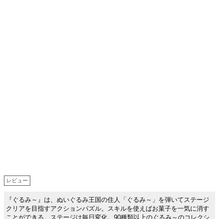
レビュー
『ぐるみ～』は、ぬいぐるみ王国の住人「ぐるみ～」を弾いてステージ
クリアを目指すアクションパズル。スキルを使えばお菓子を一気に消す
ことができる。ステージは毎日変化。90種類以上のぐるみ～のコレクシ