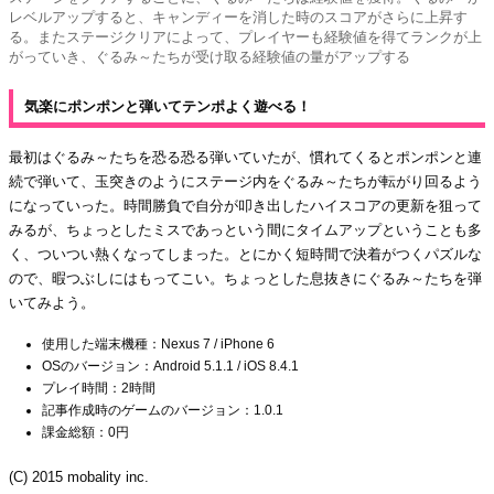
レベルアップすると、キャンディーを消した時のスコアがさらに上昇す
る。またステージクリアによって、プレイヤーも経験値を得てランクが上
がっていき、ぐるみ～たちが受け取る経験値の量がアップする
気楽にポンポンと弾いてテンポよく遊べる！
最初はぐるみ～たちを恐る恐る弾いていたが、慣れてくるとポンポンと連
続で弾いて、玉突きのようにステージ内をぐるみ～たちが転がり回るよう
になっていった。時間勝負で自分が叩き出したハイスコアの更新を狙って
みるが、ちょっとしたミスであっという間にタイムアップということも多
く、ついつい熱くなってしまった。とにかく短時間で決着がつくパズルな
ので、暇つぶしにはもってこい。ちょっとした息抜きにぐるみ～たちを弾
いてみよう。
使用した端末機種：Nexus 7 / iPhone 6
OSのバージョン：Android 5.1.1 / iOS 8.4.1
プレイ時間：2時間
記事作成時のゲームのバージョン：1.0.1
課金総額：0円
(C) 2015 mobality inc.