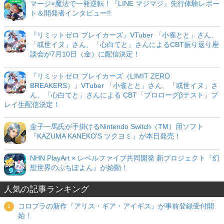
マージ×魔法で一発逆転！『LINE マジマジ』先行体験レポー
ト＆開発者インタビュー!!
『リミットゼロ ブレイカーズ』VTuber 「小雀とと」さん、
「或世イヌ」さん、「心白てと」さんによるCBT振り返り座
談会が7月10日（金）に配信決定！
『リミットゼロ ブレイカーズ（LIMIT ZERO
BREAKERS）』VTuber 「小雀とと」さん、「或世イヌ」さ
ん、「心白てと」さんによる CBT「プロローグβテスト」プ
レイ生配信決定！
金子一馬氏が手掛けるNintendo Switch（TM）用ソフト
『KAZUMA KANEKO'S ツクヨミ』が本日発売！
NHN PlayArt × レベルファイブ共同開発 新プロジェクト『幻
想世界のぷちぽよん』が始動！
人気の記事ランキング
コロプラの新作『アリス・ギア・アイギス』が事前登録受付開
始！