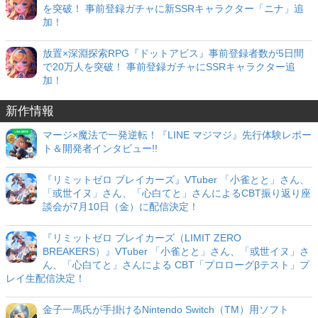
を突破！ 事前登録ガチャに新SSRキャラクター「ニナ」追
加！
放置×深淵探索RPG『ドットアビス』事前登録者数が5日間
で20万人を突破！ 事前登録ガチャにSSRキャラクター追
加！
新作情報
マージ×魔法で一発逆転！『LINE マジマジ』先行体験レポー
ト＆開発者インタビュー!!
『リミットゼロ ブレイカーズ』VTuber 「小雀とと」さん、
「或世イヌ」さん、「心白てと」さんによるCBT振り返り座
談会が7月10日（金）に配信決定！
『リミットゼロ ブレイカーズ（LIMIT ZERO
BREAKERS）』VTuber 「小雀とと」さん、「或世イヌ」さ
ん、「心白てと」さんによる CBT「プロローグβテスト」プ
レイ生配信決定！
金子一馬氏が手掛けるNintendo Switch（TM）用ソフト