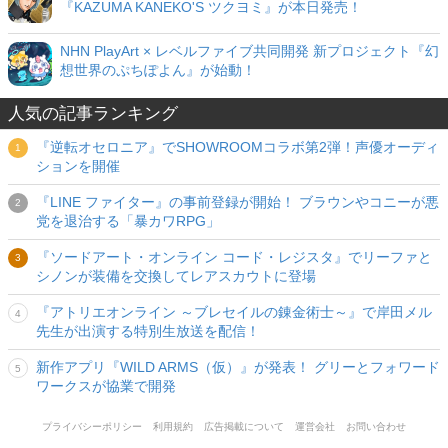
『KAZUMA KANEKO'S ツクヨミ』が本日発売！
NHN PlayArt × レベルファイブ共同開発 新プロジェクト『幻
想世界のぷちぽよん』が始動！
人気の記事ランキング
『逆転オセロニア』でSHOWROOMコラボ第2弾！声優オーディ
ションを開催
『LINE ファイター』の事前登録が開始！ ブラウンやコニーが悪
党を退治する「暴カワRPG」
『ソードアート・オンライン コード・レジスタ』でリーファと
シノンが装備を交換してレアスカウトに登場
『アトリエオンライン ～ブレセイルの錬金術士～』で岸田メル
先生が出演する特別生放送を配信！
新作アプリ『WILD ARMS（仮）』が発表！ グリーとフォワード
ワークスが協業で開発
プライバシーポリシー
利用規約
広告掲載について
運営会社
お問い合わせ