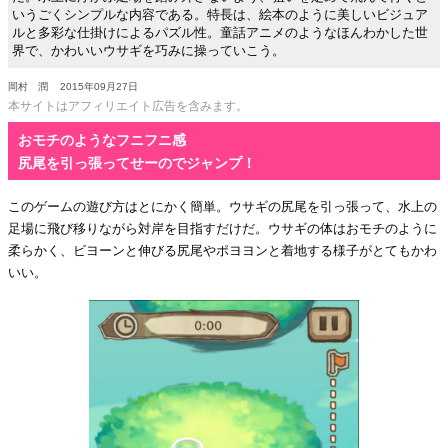
いうごくシンプルな内容である。特長は、絵本のように美しいビジュア
ルと多彩な仕掛けによるパズル性。童話アニメのようなほんわかした世
界で、かわいいウサギを巧みに操っていこう。
岡村 潤
2015年09月27日
本サイトはアフィリエイト広告を含みます。
おモチのようなフニフニ感
尻尾を引っ張ってせーのでジャンプ！
このゲームの遊び方はとにかく簡単。ウサギの尻尾を引っ張って、水上の
足場に飛び移りながら対岸を目指すだけだ。ウサギの体はおモチのように
柔らかく、ビヨーンと伸びる尻尾やポヨヨンと着地する様子がとてもかわ
いい。