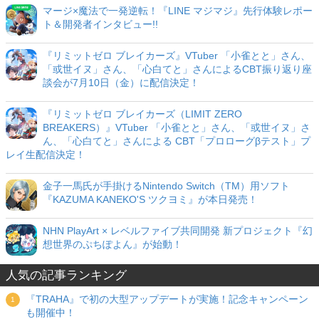
マージ×魔法で一発逆転！『LINE マジマジ』先行体験レポー
ト＆開発者インタビュー!!
『リミットゼロ ブレイカーズ』VTuber 「小雀とと」さん、
「或世イヌ」さん、「心白てと」さんによるCBT振り返り座
談会が7月10日（金）に配信決定！
『リミットゼロ ブレイカーズ（LIMIT ZERO
BREAKERS）』VTuber 「小雀とと」さん、「或世イヌ」さ
ん、「心白てと」さんによる CBT「プロローグβテスト」プ
レイ生配信決定！
金子一馬氏が手掛けるNintendo Switch（TM）用ソフト
『KAZUMA KANEKO'S ツクヨミ』が本日発売！
NHN PlayArt × レベルファイブ共同開発 新プロジェクト『幻
想世界のぷちぽよん』が始動！
人気の記事ランキング
『TRAHA』で初の大型アップデートが実施！記念キャンペーン
も開催中！