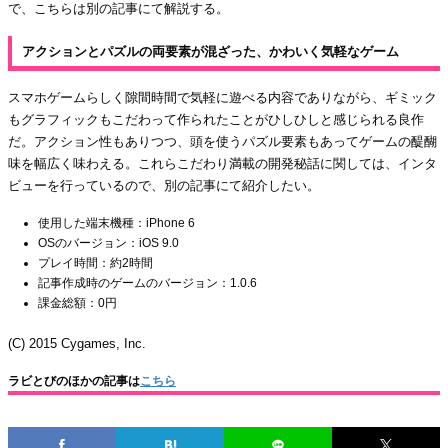
で、こちらは別の記事にて解説する。
アクションとパズルの両要素が混ざった、かわいく気軽なゲーム
スマホゲームらしく隙間時間で気軽に遊べる内容でありながら、ギミック
もグラフィックもこだわって作られたことがひしひしと感じられる良作
だ。アクション性もありつつ、頭を使うパズル要素もあってゲームの醍醐
味を幅広く味わえる。これらこだわり満載の開発秘話に関しては、インタ
ビューを行っているので、別の記事にて紹介したい。
使用した端末機種：iPhone 6
OSのバージョン：iOS 9.0
プレイ時間：約2時間
記事作成時のゲームのバージョン：1.0.6
課金総額：0円
(C) 2015 Cygames, Inc.
ラビとびのほかの記事は
こちら