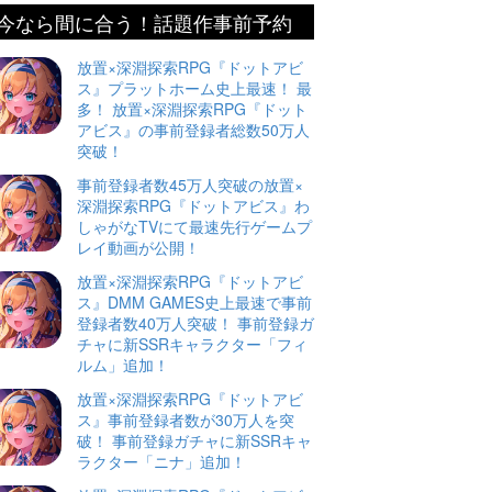
今なら間に合う！話題作事前予約
放置×深淵探索RPG『ドットアビ
ス』プラットホーム史上最速！ 最
多！ 放置×深淵探索RPG『ドット
アビス』の事前登録者総数50万人
突破！
事前登録者数45万人突破の放置×
深淵探索RPG『ドットアビス』わ
しゃがなTVにて最速先行ゲームプ
レイ動画が公開！
放置×深淵探索RPG『ドットアビ
ス』DMM GAMES史上最速で事前
登録者数40万人突破！ 事前登録ガ
チャに新SSRキャラクター「フィ
ルム」追加！
放置×深淵探索RPG『ドットアビ
ス』事前登録者数が30万人を突
破！ 事前登録ガチャに新SSRキャ
ラクター「ニナ」追加！