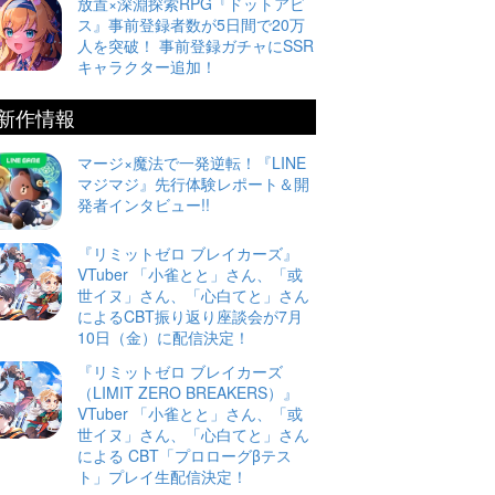
放置×深淵探索RPG『ドットアビ
ス』事前登録者数が5日間で20万
人を突破！ 事前登録ガチャにSSR
キャラクター追加！
新作情報
マージ×魔法で一発逆転！『LINE
マジマジ』先行体験レポート＆開
発者インタビュー!!
『リミットゼロ ブレイカーズ』
VTuber 「小雀とと」さん、「或
世イヌ」さん、「心白てと」さん
によるCBT振り返り座談会が7月
10日（金）に配信決定！
『リミットゼロ ブレイカーズ
（LIMIT ZERO BREAKERS）』
VTuber 「小雀とと」さん、「或
世イヌ」さん、「心白てと」さん
による CBT「プロローグβテス
ト」プレイ生配信決定！