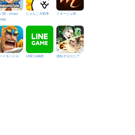
ノ国：Cross
にゃんこ大戦争
リネージュM
rlds
ードモバイル
LINE GAME
逆転オセロニア