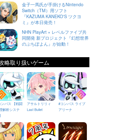
金子一馬氏が手掛けるNintendo
Switch（TM）用ソフト
『KAZUMA KANEKO'S ツクヨ
ミ』が本日発売！
NHN PlayArt × レベルファイブ共
同開発 新プロジェクト『幻想世界
のぷちぽよん』が始動！
攻略取り扱いゲーム
コンパス 【戦闘
アサルトリリィ
#コンパス ライブ
理解析システ
Last Bullet
アリーナ
】