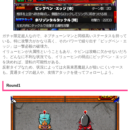
ガチャ限定超人なので、ネプチューンマンと同様高いステータスを持って
いる。特に攻撃力がかなり高く、そのパワーで繰り出す「ビッグベン・エ
ッジ」は一撃必殺の破壊力。
イリューヒンが火属性ということもあり、ケビンは攻略に欠かせないだろ
う。どんなに不利な状況でも、イリューヒンの弱点にビッグベン・エッジ
を決めれば、逆転の可能性がある。
反射タイプなため、状況によっては火装束悪魔超人が狙いにくいケース
も。貫通タイプの超人や、友情アタックを使ってフォローしよう。
Round1