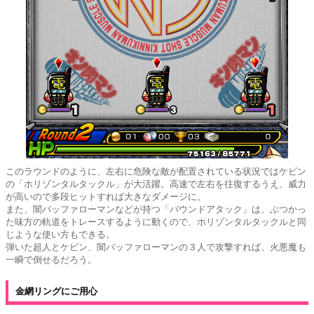
このラウンドのように、左右に危険な敵が配置されている状況ではケビン
の「ホリゾンタルタックル」が大活躍。高速で左右を往復するうえ、威力
が高いので多段ヒットすれば大きなダメージに。
また、闇バッファローマンなどが持つ「バウンドアタック」は、ぶつかっ
た味方の軌道をトレースするように動くので、ホリゾンタルタックルと同
じような使い方もできる。
弾いた超人とケビン、闇バッファローマンの３人で攻撃すれば、火悪魔も
一瞬で倒せるだろう。
金網リングにご用心