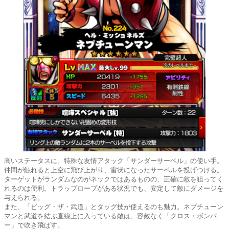
高いステータスに、特殊な友情アタック「サンダーサーベル」の使い手。
仲間が触れると上空に飛び上がり、雷状になったサーベルを投げつける。
ターゲットがランダムなのがネックではあるものの、正確に敵を狙ってく
れるのは便利。トラップロープがある状況でも、安定して敵にダメージを
与えられる。
また、「ビッグ・ザ・武道」とタッグ技が使えるのも魅力。ネプチューン
マンと武道を結ぶ直線上に入っている敵は、容赦なく「クロス・ボンバ
ー」で吹き飛ばす。