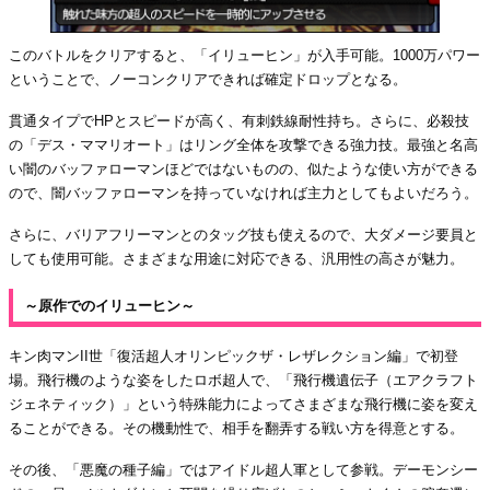
このバトルをクリアすると、「イリューヒン」が入手可能。1000万パワー
ということで、ノーコンクリアできれば確定ドロップとなる。
貫通タイプでHPとスピードが高く、有刺鉄線耐性持ち。さらに、必殺技
の「デス・ママリオート」はリング全体を攻撃できる強力技。最強と名高
い闇のバッファローマンほどではないものの、似たような使い方ができる
ので、闇バッファローマンを持っていなければ主力としてもよいだろう。
さらに、バリアフリーマンとのタッグ技も使えるので、大ダメージ要員と
しても使用可能。さまざまな用途に対応できる、汎用性の高さが魅力。
～原作でのイリューヒン～
キン肉マンII世「復活超人オリンピックザ・レザレクション編」で初登
場。飛行機のような姿をしたロボ超人で、「飛行機遺伝子（エアクラフト
ジェネティック）」という特殊能力によってさまざまな飛行機に姿を変え
ることができる。その機動性で、相手を翻弄する戦い方を得意とする。
その後、「悪魔の種子編」ではアイドル超人軍として参戦。デーモンシー