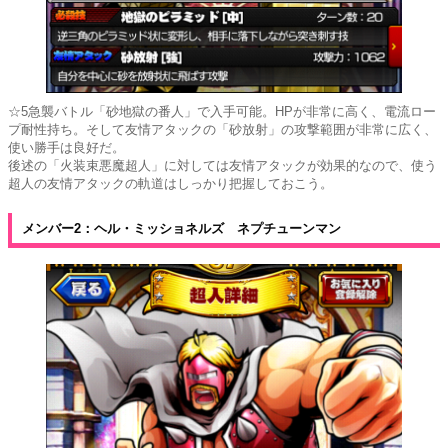
☆5急襲バトル「砂地獄の番人」で入手可能。HPが非常に高く、電流ロー
プ耐性持ち。そして友情アタックの「砂放射」の攻撃範囲が非常に広く、
使い勝手は良好だ。
後述の「火装束悪魔超人」に対しては友情アタックが効果的なので、使う
超人の友情アタックの軌道はしっかり把握しておこう。
メンバー2：ヘル・ミッショネルズ ネプチューンマン