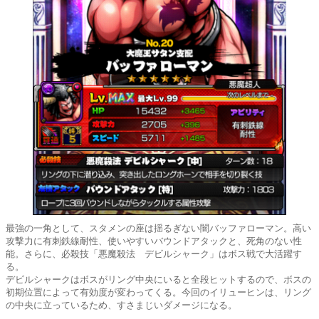
最強の一角として、スタメンの座は揺るぎない闇バッファローマン。高い
攻撃力に有刺鉄線耐性、使いやすいバウンドアタックと、死角のない性
能。さらに、必殺技「悪魔殺法 デビルシャーク」はボス戦で大活躍す
る。
デビルシャークはボスがリング中央にいると全段ヒットするので、ボスの
初期位置によって有効度が変わってくる。今回のイリューヒンは、リング
の中央に立っているため、すさまじいダメージになる。