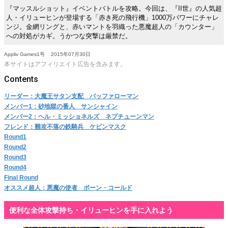
『マッスルショット』イベントバトルを攻略。今回は、『II世』の人気超
人・イリューヒンが登場する「赤き死の飛行機」1000万パワーにチャレ
ンジ。金網リングと、赤いマントを羽織った悪魔超人の「カウンター」
への対処がカギ。うかつな突撃は厳禁だ。
Appliv Games1号
2015年07月30日
本サイトはアフィリエイト広告を含みます。
リーダー：大魔王サタン支配 バッファローマン
メンバー1：砂地獄の番人 サンシャイン
メンバー2：ヘル・ミッショネルズ ネプチューンマン
フレンド：難攻不落の鉄騎兵 ケビンマスク
Round1
Round2
Round3
Round4
Final Round
オススメ超人：悪魔の使者 ボーン・コールド
便利な全体攻撃持ち・イリューヒンを手に入れよう