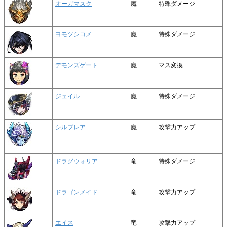
オーガマスク
魔
特殊ダメージ
ヨモツシコメ
魔
特殊ダメージ
デモンズゲート
魔
マス変換
ジェイル
魔
特殊ダメージ
シルブレア
魔
攻撃力アップ
ドラグウォリア
竜
特殊ダメージ
ドラゴンメイド
竜
攻撃力アップ
エイス
竜
攻撃力アップ