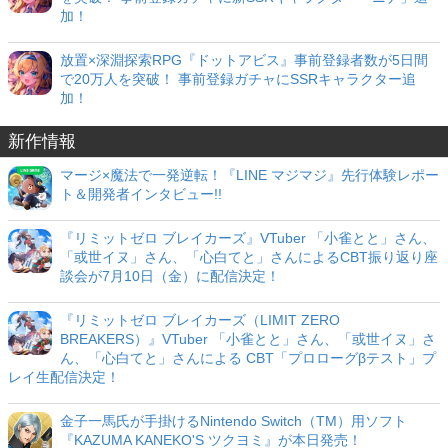
加！
放置×深淵探索RPG『ドットアビス』事前登録者数が5日間
で20万人を突破！ 事前登録ガチャにSSRキャラクター追
加！
新作情報
マージ×魔法で一発逆転！『LINE マジマジ』先行体験レポー
ト＆開発者インタビュー!!
『リミットゼロ ブレイカーズ』VTuber 「小雀とと」さん、
「或世イヌ」さん、「心白てと」さんによるCBT振り返り座
談会が7月10日（金）に配信決定！
『リミットゼロ ブレイカーズ（LIMIT ZERO
BREAKERS）』VTuber 「小雀とと」さん、「或世イヌ」さ
ん、「心白てと」さんによる CBT「プロローグβテスト」プ
レイ生配信決定！
金子一馬氏が手掛けるNintendo Switch（TM）用ソフト
『KAZUMA KANEKO'S ツクヨミ』が本日発売！