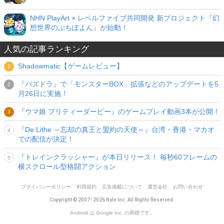
NHN PlayArt × レベルファイブ共同開発 新プロジェクト『幻
想世界のぷちぽよん』が始動！
人気の記事ランキング
Shadowmatic【ゲームレビュー】
『パズドラ』で「モンスターBOX」拡張などのアップデートを5
月26日に実施！
『ウマ娘 プリティーダービー』のゲームプレイ動画3本が公開！
『De:Lithe ～忘却の真王と盟約の天使～』台湾・香港・マカオ
での配信が決定！
『トレインクラッシャー』が本日リリース！ 毎秒60フレームの
横スクロール型格闘アクション
プライバシーポリシー
利用規約
広告掲載について
運営会社
お問い合わせ
Copyright © 2007- 2026 Nyle Inc. All Rights Reserved.
Android は Google Inc. の商標です。