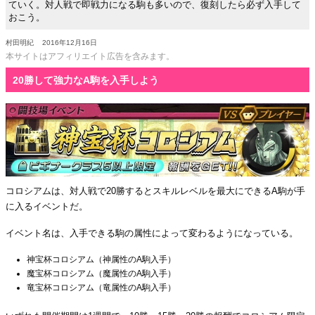
ていく。対人戦で即戦力になる駒も多いので、復刻したら必ず入手して
おこう。
村田明紀
2016年12月16日
本サイトはアフィリエイト広告を含みます。
20勝して強力なA駒を入手しよう
コロシアムは、対人戦で20勝するとスキルレベルを最大にできるA駒が手
に入るイベントだ。
イベント名は、入手できる駒の属性によって変わるようになっている。
神宝杯コロシアム（神属性のA駒入手）
魔宝杯コロシアム（魔属性のA駒入手）
竜宝杯コロシアム（竜属性のA駒入手）