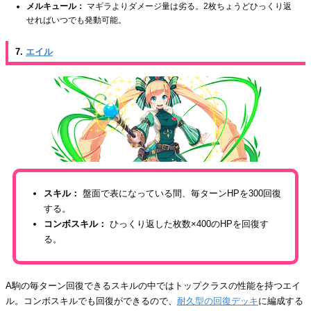
メルキュール：
マギラよりダメージ量は劣る。2枚ちょうどひっくり返
せればいつでも発動可能。
7.
エイル
スキル：
盤面で表になっている間、毎ターンHPを300回復
する。
コンボスキル：
ひっくり返した枚数×400のHPを回復す
る。
A駒の毎ターン回復できるスキルの中ではトップクラスの性能を持つエイ
ル。コンボスキルでも回復ができるので、
耐久型の回復デッキ
に編成する