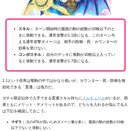
スキル：
ターン開始時の盤面の駒の総数が10枚以下のと
きに発動できる。通常攻撃が1.1倍になる。このターン与
える通常攻撃ダメージは、相手の防御・罠・カウンターの
効果を受けない。
コンボスキル：
自分のデッキに竜駒が10枚以上入ってい
ると発動できる。通常攻撃が1.7倍になる。
1.1という倍率は竜駒の中ではかなり低いが、カウンター・罠・防御を無
効化できる「貫通」は強力だ。
ガチャ限定以外で入手できる貫通スキル持ちに
メルキュール
がいるが、両
者ともにメリット・デメリットがあるので、どちらを入れるか悩んでる人
は下記を確認しておこう。
マギラ：
元のATKが高いためダメージ量が多い。盤面の駒の総数が10枚
以下でないと発動しない。