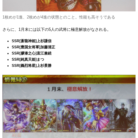
1枚めが1進、2枚めが4進の状態とのこと。性能も高そうである
さらに、1月末には以下の5人の武将に極意解放がなされる。
SSR[蒼龍神姫]上杉謙信
SSR[豊国女将軍]加藤清正
SSR[膠漆之心]直江兼続
SSR[純真天姫]まつ
SSR[義烈将星]上杉景勝