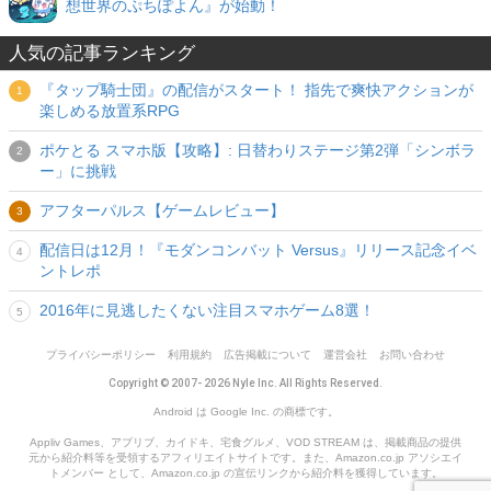
想世界のぷちぽよん』が始動！
人気の記事ランキング
『タップ騎士団』の配信がスタート！ 指先で爽快アクションが
楽しめる放置系RPG
ポケとる スマホ版【攻略】: 日替わりステージ第2弾「シンボラ
ー」に挑戦
アフターパルス【ゲームレビュー】
配信日は12月！『モダンコンバット Versus』リリース記念イベ
ントレポ
2016年に見逃したくない注目スマホゲーム8選！
プライバシーポリシー
利用規約
広告掲載について
運営会社
お問い合わせ
Copyright © 2007- 2026 Nyle Inc. All Rights Reserved.
Android は Google Inc. の商標です。
Appliv Games、アプリブ、カイドキ、宅食グルメ、VOD STREAM は、掲載商品の提供
元から紹介料等を受領するアフィリエイトサイトです。また、Amazon.co.jp アソシエイ
トメンバー として、Amazon.co.jp の宣伝リンクから紹介料を獲得しています。