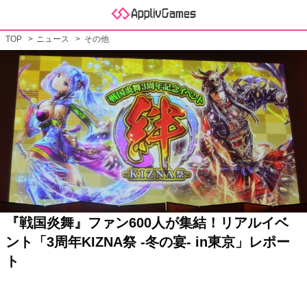
TOP
ニュース
その他
『戦国炎舞』ファン600人が集結！リアルイベ
ント「3周年KIZNA祭 -冬の宴- in東京」レポー
ト