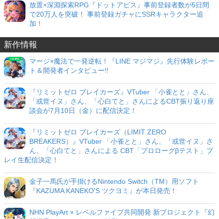
放置×深淵探索RPG『ドットアビス』事前登録者数が5日間
で20万人を突破！ 事前登録ガチャにSSRキャラクター追
加！
新作情報
マージ×魔法で一発逆転！『LINE マジマジ』先行体験レポー
ト＆開発者インタビュー!!
『リミットゼロ ブレイカーズ』VTuber 「小雀とと」さん、
「或世イヌ」さん、「心白てと」さんによるCBT振り返り座
談会が7月10日（金）に配信決定！
『リミットゼロ ブレイカーズ（LIMIT ZERO
BREAKERS）』VTuber 「小雀とと」さん、「或世イヌ」さ
ん、「心白てと」さんによる CBT「プロローグβテスト」プ
レイ生配信決定！
金子一馬氏が手掛けるNintendo Switch（TM）用ソフト
『KAZUMA KANEKO'S ツクヨミ』が本日発売！
NHN PlayArt × レベルファイブ共同開発 新プロジェクト『幻