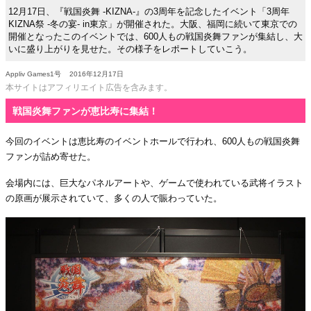
12月17日、『戦国炎舞 -KIZNA-』の3周年を記念したイベント「3周年
KIZNA祭 -冬の宴- in東京」が開催された。大阪、福岡に続いて東京での
開催となったこのイベントでは、600人もの戦国炎舞ファンが集結し、大
いに盛り上がりを見せた。その様子をレポートしていこう。
Appliv Games1号
2016年12月17日
本サイトはアフィリエイト広告を含みます。
戦国炎舞ファンが恵比寿に集結！
今回のイベントは恵比寿のイベントホールで行われ、600人もの戦国炎舞
ファンが詰め寄せた。
会場内には、巨大なパネルアートや、ゲームで使われている武将イラスト
の原画が展示されていて、多くの人で賑わっていた。