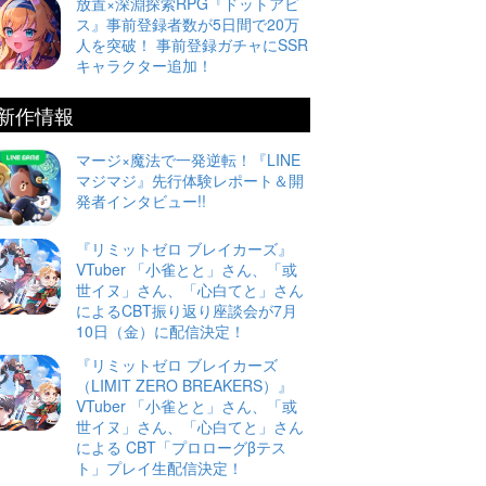
放置×深淵探索RPG『ドットアビ
ス』事前登録者数が5日間で20万
人を突破！ 事前登録ガチャにSSR
キャラクター追加！
新作情報
マージ×魔法で一発逆転！『LINE
マジマジ』先行体験レポート＆開
発者インタビュー!!
『リミットゼロ ブレイカーズ』
VTuber 「小雀とと」さん、「或
世イヌ」さん、「心白てと」さん
によるCBT振り返り座談会が7月
10日（金）に配信決定！
『リミットゼロ ブレイカーズ
（LIMIT ZERO BREAKERS）』
VTuber 「小雀とと」さん、「或
世イヌ」さん、「心白てと」さん
による CBT「プロローグβテス
ト」プレイ生配信決定！