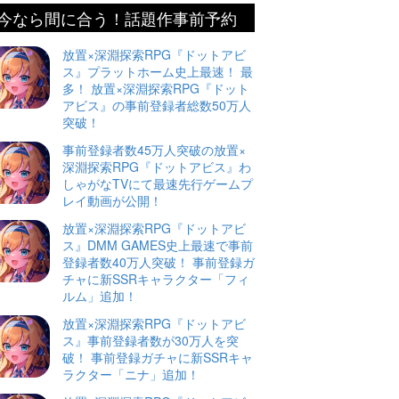
今なら間に合う！話題作事前予約
放置×深淵探索RPG『ドットアビ
ス』プラットホーム史上最速！ 最
多！ 放置×深淵探索RPG『ドット
アビス』の事前登録者総数50万人
突破！
事前登録者数45万人突破の放置×
深淵探索RPG『ドットアビス』わ
しゃがなTVにて最速先行ゲームプ
レイ動画が公開！
放置×深淵探索RPG『ドットアビ
ス』DMM GAMES史上最速で事前
登録者数40万人突破！ 事前登録ガ
チャに新SSRキャラクター「フィ
ルム」追加！
放置×深淵探索RPG『ドットアビ
ス』事前登録者数が30万人を突
破！ 事前登録ガチャに新SSRキャ
ラクター「ニナ」追加！