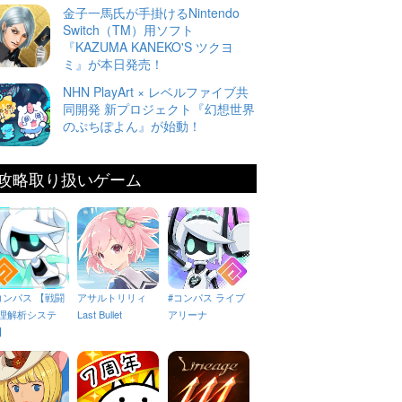
金子一馬氏が手掛けるNintendo
Switch（TM）用ソフト
『KAZUMA KANEKO'S ツクヨ
ミ』が本日発売！
NHN PlayArt × レベルファイブ共
同開発 新プロジェクト『幻想世界
のぷちぽよん』が始動！
攻略取り扱いゲーム
コンパス 【戦闘
アサルトリリィ
#コンパス ライブ
理解析システ
Last Bullet
アリーナ
】