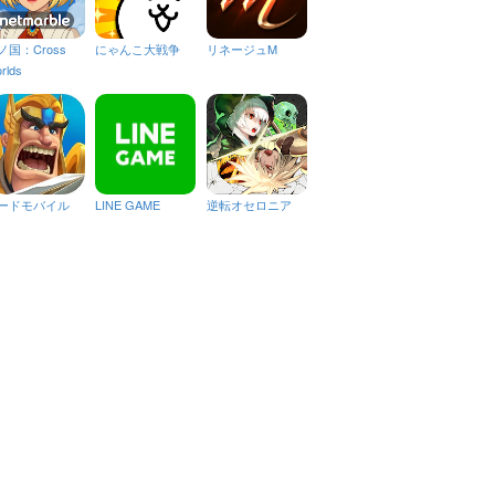
ノ国：Cross
にゃんこ大戦争
リネージュM
rlds
ードモバイル
LINE GAME
逆転オセロニア