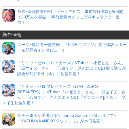
放置×深淵探索RPG『ドットアビス』事前登録者数が5日間
で20万人を突破！ 事前登録ガチャにSSRキャラクター追
加！
新作情報
マージ×魔法で一発逆転！『LINE マジマジ』先行体験レポー
ト＆開発者インタビュー!!
『リミットゼロ ブレイカーズ』VTuber 「小雀とと」さん、
「或世イヌ」さん、「心白てと」さんによるCBT振り返り座
談会が7月10日（金）に配信決定！
『リミットゼロ ブレイカーズ（LIMIT ZERO
BREAKERS）』VTuber 「小雀とと」さん、「或世イヌ」さ
ん、「心白てと」さんによる CBT「プロローグβテスト」プ
レイ生配信決定！
金子一馬氏が手掛けるNintendo Switch（TM）用ソフト
『KAZUMA KANEKO'S ツクヨミ』が本日発売！