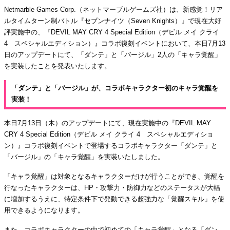
Netmarble Games Corp.（ネットマーブルゲームズ社）は、新感覚！リア
ルタイムターン制バトル『セブンナイツ（Seven Knights）』で現在大好
評実施中の、『DEVIL MAY CRY 4 Special Edition（デビル メイ クライ
4 スペシャルエディション）』コラボ復刻イベントにおいて、本日7月13
日のアップデートにて、「ダンテ」と「バージル」2人の「キャラ覚醒」
を実装したことを発表いたします。
「ダンテ」と「バージル」が、コラボキャラクター初のキャラ覚醒を
実装！
本日7月13日（木）のアップデートにて、現在実施中の『DEVIL MAY
CRY 4 Special Edition（デビル メイ クライ 4 スペシャルエディショ
ン）』コラボ復刻イベントで登場するコラボキャラクター「ダンテ」と
「バージル」の「キャラ覚醒」を実装いたしました。
「キャラ覚醒」は対象となるキャラクターだけが行うことができ、覚醒を
行なったキャラクターは、HP・攻撃力・防御力などのステータスが大幅
に増加するうえに、特定条件下で発動できる超強力な「覚醒スキル」を使
用できるようになります。
また、コラボキャラクターの中で初めての「キャラ覚醒」となる「ダン