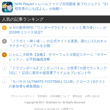
NHN PlayArt × レベルファイブ共同開発 新プロジェクト『幻
想世界のぷちぽよん』が始動！
人気の記事ランキング
セガの新作RPG『ワンダーグラビティ ～ピノと重力使い～』が
2018年リリース決定!!
『ノラガミ～神ト縁～』の公式サイトを更新。新たに2人のキャ
ラクタービジュアルを公開
にゃんこ大戦争【攻略】: サマーフェスタ限定ステージ「サマー
レッスン」お手軽編成攻略
『ドラゴンボールZ ドッカンバトル』が世界7カ国でランキング
1位に！ 記念に龍石や超貴重アイテムをプレゼント中
『モバサカ ULTIMATE FOOTBALL CLUB』クローズドβテスト
の参加者を募集開始！
プライバシーポリシー
利用規約
広告掲載について
運営会社
お問い合わせ
Copyright © 2007- 2026 Nyle Inc. All Rights Reserved.
Android は Google Inc. の商標です。