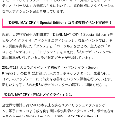
テ」と「バージル」の覚醒スキルにおいても、原作同様にスタイリッシュ
な声とアクションを完全再現しています。
『DEVIL MAY CRY 4 Special Edition』コラボ復刻イベント実施中！
現在、大好評実施中の期間限定『DEVIL MAY CRY 4 Special Edition（デ
ビル メイ クライ 4 スペシャルエディション）』復刻イベントでは、キ
ャラ覚醒を実装した「ダンテ」と「バージル」をはじめ、主人公の「ネ
ロ」と「レディ」に、「トリッシュ」を加えた、5人のデビルハンターの
出現確率がUPしているコラボ限定ガチャが登場しています。
2016年11月のコラボイベントで初めて『セブンナイツ（Seven
Knights）』の世界に登場した5人のコラボキャラクターは、先週7月6日
（木）のアップデートにて能力を改善するバランス調整を行っています。
新しい力を手に入れた5人のデビルハンターの活躍にご期待ください。
『DEVIL MAY CRY（デビル メイ クライ）』とは
全世界で累計出荷1,500万本以上を誇るスタイリッシュアクションゲー
ム。派手にカッコよく敵を倒す爽快感や奥深いアクション性、個性的なキ
ャラクターが人気のシリーズで、『DEVIL MAY CRY 4 Special