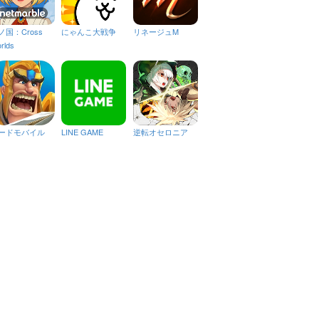
ノ国：Cross
にゃんこ大戦争
リネージュM
rlds
ードモバイル
LINE GAME
逆転オセロニア