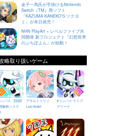
金子一馬氏が手掛けるNintendo
Switch（TM）用ソフト
『KAZUMA KANEKO'S ツクヨ
ミ』が本日発売！
NHN PlayArt × レベルファイブ共
同開発 新プロジェクト『幻想世界
のぷちぽよん』が始動！
攻略取り扱いゲーム
コンパス 【戦闘
アサルトリリィ
#コンパス ライブ
理解析システ
Last Bullet
アリーナ
】