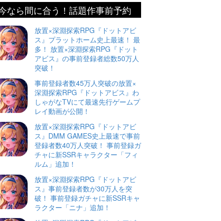
今なら間に合う！話題作事前予約
放置×深淵探索RPG『ドットアビ
ス』プラットホーム史上最速！ 最
多！ 放置×深淵探索RPG『ドット
アビス』の事前登録者総数50万人
突破！
事前登録者数45万人突破の放置×
深淵探索RPG『ドットアビス』わ
しゃがなTVにて最速先行ゲームプ
レイ動画が公開！
放置×深淵探索RPG『ドットアビ
ス』DMM GAMES史上最速で事前
登録者数40万人突破！ 事前登録ガ
チャに新SSRキャラクター「フィ
ルム」追加！
放置×深淵探索RPG『ドットアビ
ス』事前登録者数が30万人を突
破！ 事前登録ガチャに新SSRキャ
ラクター「ニナ」追加！