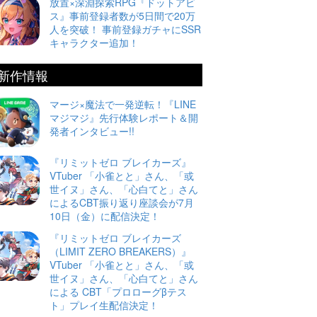
放置×深淵探索RPG『ドットアビ
ス』事前登録者数が5日間で20万
人を突破！ 事前登録ガチャにSSR
キャラクター追加！
新作情報
マージ×魔法で一発逆転！『LINE
マジマジ』先行体験レポート＆開
発者インタビュー!!
『リミットゼロ ブレイカーズ』
VTuber 「小雀とと」さん、「或
世イヌ」さん、「心白てと」さん
によるCBT振り返り座談会が7月
10日（金）に配信決定！
『リミットゼロ ブレイカーズ
（LIMIT ZERO BREAKERS）』
VTuber 「小雀とと」さん、「或
世イヌ」さん、「心白てと」さん
による CBT「プロローグβテス
ト」プレイ生配信決定！