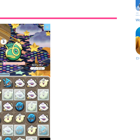
二
Wo
ロ