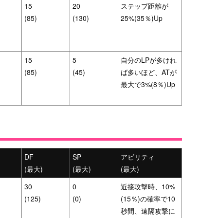
15
20
ステップ距離が
(85)
(130)
25%(35％)Up
15
5
自分のLPが多けれ
(85)
(45)
ば多いほど、ATが
最大で3%(8％)Up
DF
SP
アビリティ
(最大)
(最大)
(最大)
30
0
近接攻撃時、10%
(125)
(0)
(15％)の確率で10
秒間、遠隔攻撃に