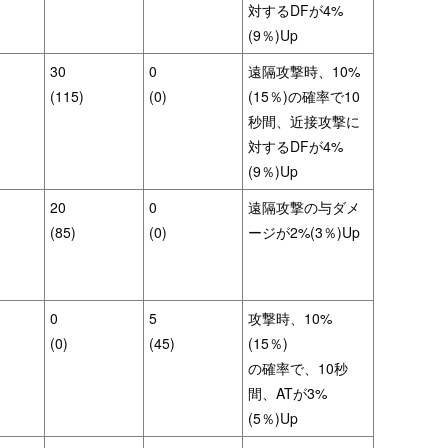
対するDFが4%
(9％)Up
30
0
遠隔攻撃時、10%
(115)
(0)
(15％)の確率で10
秒間、近接攻撃に
対するDFが4%
(9％)Up
20
0
遠隔攻撃の与ダメ
(85)
(0)
ージが2%(3％)Up
0
5
攻撃時、10%
(0)
(45)
(15％)
の確率で、10秒
間、ATが3%
(5％)Up