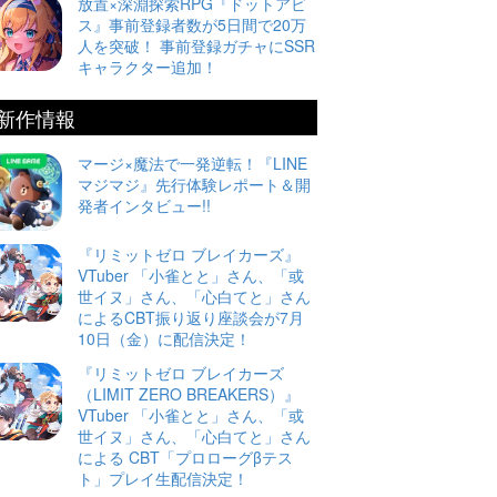
放置×深淵探索RPG『ドットアビ
ス』事前登録者数が5日間で20万
人を突破！ 事前登録ガチャにSSR
キャラクター追加！
新作情報
マージ×魔法で一発逆転！『LINE
マジマジ』先行体験レポート＆開
発者インタビュー!!
『リミットゼロ ブレイカーズ』
VTuber 「小雀とと」さん、「或
世イヌ」さん、「心白てと」さん
によるCBT振り返り座談会が7月
10日（金）に配信決定！
『リミットゼロ ブレイカーズ
（LIMIT ZERO BREAKERS）』
VTuber 「小雀とと」さん、「或
世イヌ」さん、「心白てと」さん
による CBT「プロローグβテス
ト」プレイ生配信決定！