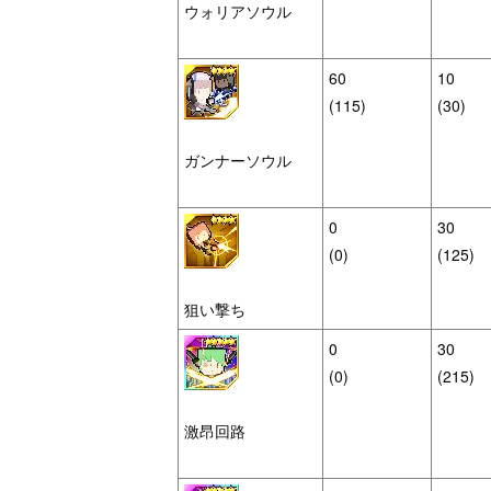
ウォリアソウル
60
10
(115)
(30)
ガンナーソウル
0
30
(0)
(125)
狙い撃ち
0
30
(0)
(215)
激昂回路