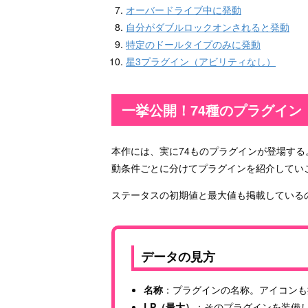
オーバードライブ中に発動
自分がダブルロックオンされると発動
特定のドールタイプのみに発動
星3プラグイン（アビリティなし）
一挙公開！74種のプラグイン
本作には、実に74ものプラグインが登場す
動条件ごとに分けてプラグインを紹介してい
ステータスの初期値と最大値も掲載している
データの見方
名称
：プラグインの名称。アイコンも
LP（最大）
：そのプラグインを装備し