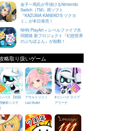
金子一馬氏が手掛けるNintendo
Switch（TM）用ソフト
『KAZUMA KANEKO'S ツクヨ
ミ』が本日発売！
NHN PlayArt × レベルファイブ共
同開発 新プロジェクト『幻想世界
のぷちぽよん』が始動！
攻略取り扱いゲーム
コンパス 【戦闘
アサルトリリィ
#コンパス ライブ
理解析システ
Last Bullet
アリーナ
】