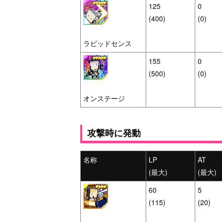
125
0
(400)
(0)
ラピッドセンス
155
0
(500)
(0)
オンステージ
攻撃時に発動
名称
LP
AT
(最大)
(最大)
60
5
(115)
(20)