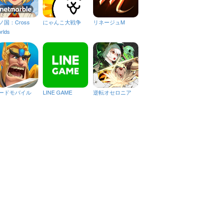
ノ国：Cross
にゃんこ大戦争
リネージュM
rlds
ードモバイル
LINE GAME
逆転オセロニア