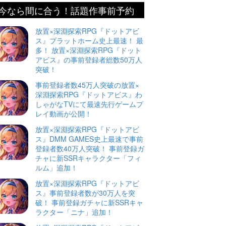
今なら間に合う！話題作事前予約
放置×深淵探索RPG『ドットアビ
ス』プラットホーム史上最速！ 最
多！ 放置×深淵探索RPG『ドット
アビス』の事前登録者総数50万人
突破！
事前登録者数45万人突破の放置×
深淵探索RPG『ドットアビス』わ
しゃがなTVにて最速先行ゲームプ
レイ動画が公開！
放置×深淵探索RPG『ドットアビ
ス』DMM GAMES史上最速で事前
登録者数40万人突破！ 事前登録ガ
チャに新SSRキャラクター「フィ
ルム」追加！
放置×深淵探索RPG『ドットアビ
ス』事前登録者数が30万人を突
破！ 事前登録ガチャに新SSRキャ
ラクター「ニナ」追加！