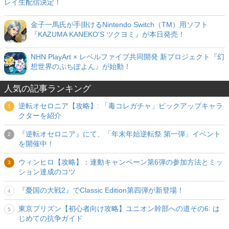
レイ生配信決定！
金子一馬氏が手掛けるNintendo Switch（TM）用ソフト
『KAZUMA KANEKO'S ツクヨミ』が本日発売！
NHN PlayArt × レベルファイブ共同開発 新プロジェクト『幻
想世界のぷちぽよん』が始動！
人気の記事ランキング
逆転オセロニア【攻略】: 「毒コレガチャ」ピックアップキャラ
クターを紹介
『逆転オセロニア』にて、「年末年始逆転祭 第一弾」イベント
を開催中！
ウィンヒロ【攻略】：連動キャンペーン第6弾の参加方法とミッ
ション達成のコツ
『憂国の大戦2』でClassic Edition第四弾が新登場！
東京プリズン【初心者向け攻略】ユニオン幹部への道その6: は
じめての抗争ガイド