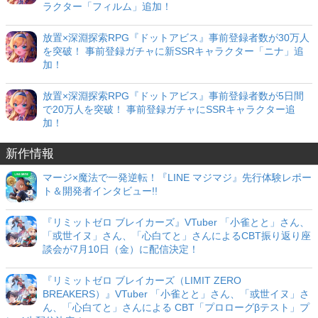
ラクター「フィルム」追加！
放置×深淵探索RPG『ドットアビス』事前登録者数が30万人
を突破！ 事前登録ガチャに新SSRキャラクター「ニナ」追
加！
放置×深淵探索RPG『ドットアビス』事前登録者数が5日間
で20万人を突破！ 事前登録ガチャにSSRキャラクター追
加！
新作情報
マージ×魔法で一発逆転！『LINE マジマジ』先行体験レポー
ト＆開発者インタビュー!!
『リミットゼロ ブレイカーズ』VTuber 「小雀とと」さん、
「或世イヌ」さん、「心白てと」さんによるCBT振り返り座
談会が7月10日（金）に配信決定！
『リミットゼロ ブレイカーズ（LIMIT ZERO
BREAKERS）』VTuber 「小雀とと」さん、「或世イヌ」さ
ん、「心白てと」さんによる CBT「プロローグβテスト」プ