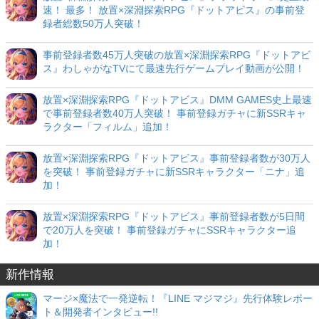
速！ 最多！ 放置×深淵探索RPG『ドットアビス』の事前登
録者総数50万人突破！
事前登録者数45万人突破の放置×深淵探索RPG『ドットアビ
ス』わしゃがなTVにて最速先行ゲームプレイ動画が公開！
放置×深淵探索RPG『ドットアビス』DMM GAMES史上最速
で事前登録者数40万人突破！ 事前登録ガチャに新SSRキャ
ラクター「フィルム」追加！
放置×深淵探索RPG『ドットアビス』事前登録者数が30万人
を突破！ 事前登録ガチャに新SSRキャラクター「ニナ」追
加！
放置×深淵探索RPG『ドットアビス』事前登録者数が5日間
で20万人を突破！ 事前登録ガチャにSSRキャラクター追
加！
新作情報
マージ×魔法で一発逆転！『LINE マジマジ』先行体験レポー
ト＆開発者インタビュー!!