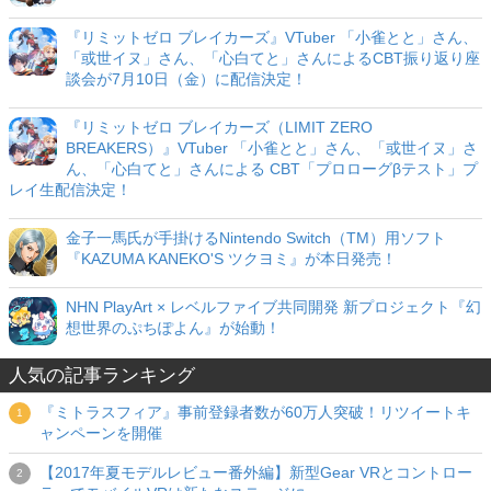
『リミットゼロ ブレイカーズ』VTuber 「小雀とと」さん、
「或世イヌ」さん、「心白てと」さんによるCBT振り返り座
談会が7月10日（金）に配信決定！
『リミットゼロ ブレイカーズ（LIMIT ZERO
BREAKERS）』VTuber 「小雀とと」さん、「或世イヌ」さ
ん、「心白てと」さんによる CBT「プロローグβテスト」プ
レイ生配信決定！
金子一馬氏が手掛けるNintendo Switch（TM）用ソフト
『KAZUMA KANEKO'S ツクヨミ』が本日発売！
NHN PlayArt × レベルファイブ共同開発 新プロジェクト『幻
想世界のぷちぽよん』が始動！
人気の記事ランキング
『ミトラスフィア』事前登録者数が60万人突破！リツイートキ
ャンペーンを開催
【2017年夏モデルレビュー番外編】新型Gear VRとコントロー