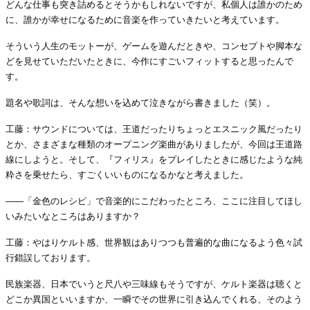
どんな仕事も突き詰めるとそうかもしれないですが、私個人は誰かのため
に、誰かが幸せになるために音楽を作っていきたいと考えています。
そういう人生のモットーが、ゲームを遊んだときや、コンセプトや脚本な
どを見せていただいたときに、今作にすごいフィットすると思ったんで
す。
題名や歌詞は、そんな想いを込めて泣きながら書きました（笑）。
工藤：サウンドについては、王道だったりちょっとエスニック風だったり
とか、さまざまな種類のオープニング楽曲がありましたが、今回は王道路
線にしようと。そして、『フィリス』をプレイしたときに感じたような純
粋さを乗せたら、すごくいいものになるかなと考えました。
――「金色のレシピ」で音楽的にこだわったところ、ここに注目してほし
いみたいなところはありますか？
工藤：やはりケルト感、世界観はありつつも普遍的な曲になるよう色々試
行錯誤しております。
民族楽器、日本でいうと尺八や三味線もそうですが、ケルト楽器は聴くと
どこか異国といいますか、一瞬でその世界に引き込んでくれる、そのよう