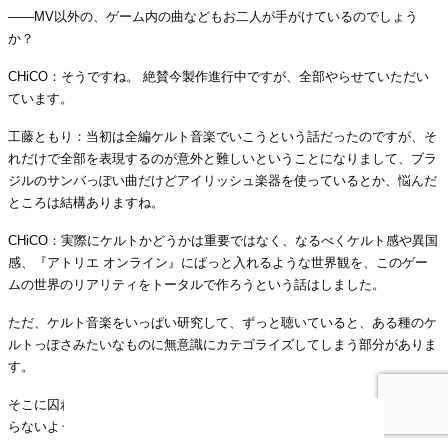
――MV以外の、ゲーム内の曲などもお二人が手がけているのでしょう
か？
CHiCO：そうですね。 絶賛今製作進行中ですが、全部やらせていただい
ています。
工藤ともり：当初は全編ケルト音楽でいこうという話だったのですが、そ
れだけで全部を表現するのが意外と難しいということになりまして、ブラ
ジルのサンバっぽい曲だけどアイリッシュ楽器を使っているとか、悩んだ
ところは結構ありますね。
CHiCO：実際にケルトかどうかは重要ではなく、なるべくケルト感や異国
感、『アトリエ オンライン』にぱっと入れるような世界観を、このゲー
ムの世界のリアリティをトータルで作ろうという話はしました。
ただ、ケルト音楽をいっぱい研究して、ずっと聴いていると、ある種のケ
ルトっぽさみたいなものに無意識にカテゴライズしてしまう部分がありま
す。
そこに囚われすぎてしまうと、音楽が狭くなってしまうと思って、そうな
らないようにすることに苦労しました。