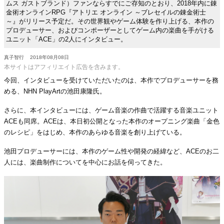
ムス ガストブランド）ファンならすでにご存知のとおり、2018年内に錬
金術オンラインRPG『アトリエ オンライン ～ブレセイルの錬金術士
～』がリリース予定だ。その世界観やゲーム体験を作り上げる、本作の
プロデューサー、およびコンポーザーとしてゲーム内の楽曲を手がける
ユニット「ACE」の2人にインタビュー。
真子智行
2018年08月08日
本サイトはアフィリエイト広告を含みます。
今回、インタビューを受けていただいたのは、本作でプロデューサーを務
める、NHN PlayArtの池田康隆氏。
さらに、本インタビューには、ゲーム音楽の作曲で活躍する音楽ユニット
ACEも同席。ACEは、本日初公開となった本作のオープニング楽曲「金色
のレシピ」をはじめ、本作のあらゆる音楽を創り上げている。
池田プロデューサーには、本作のゲーム性や開発の経緯など、ACEのお二
人には、楽曲制作についてを中心にお話を伺ってきた。