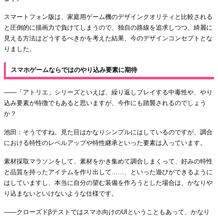
スマートフォン版は、家庭用ゲーム機のデザインクオリティと比較される
と圧倒的に描画力で負けてしまうので、独自の路線を追求しつつ、綺麗に
見える方法はどうするべきかを考えた結果、今のデザインコンセプトとな
りました。
スマホゲームならではのやり込み要素に期待
――「アトリエ」シリーズといえば、繰り返しプレイする中毒性や、やり
込み要素が特徴でもあると思いますが、今作にも踏襲されるのでしょう
か？
池田：そうですね。見た目はかなりシンプルにはしているのですが、調合
における特性のレベルアップや特性継承といった要素は入っています。
素材採取マラソンをして、素材をかき集めて調合しまくって、好みの特性
と品質を持ったアイテムを作り出して……、といった遊びができるように
はしていますし、本当に自分の望む装備を作ろうとした場合は、かなりや
り込まないといけないような仕様です。
――クローズドβテストではスマホ向けのUIということもあって、かなり