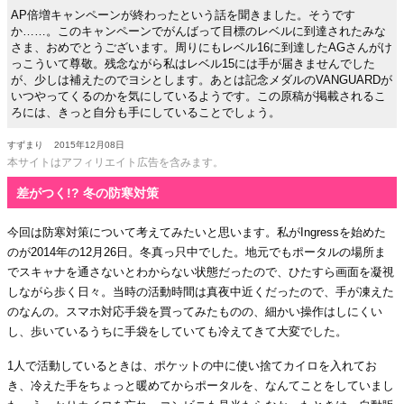
AP倍増キャンペーンが終わったという話を聞きました。そうです
か……。このキャンペーンでがんばって目標のレベルに到達されたみな
さま、おめでとうございます。周りにもレベル16に到達したAGさんがけ
っこういて尊敬。残念ながら私はレベル15には手が届きませんでした
が、少しは補えたのでヨシとします。あとは記念メダルのVANGUARDが
いつやってくるのかを気にしているようです。この原稿が掲載されるこ
ろには、きっと自分も手にしていることでしょう。
すずまり
2015年12月08日
本サイトはアフィリエイト広告を含みます。
差がつく!? 冬の防寒対策
今回は防寒対策について考えてみたいと思います。私がIngressを始めた
のが2014年の12月26日。冬真っ只中でした。地元でもポータルの場所ま
でスキャナを通さないとわからない状態だったので、ひたすら画面を凝視
しながら歩く日々。当時の活動時間は真夜中近くだったので、手が凍えた
のなんの。スマホ対応手袋を買ってみたものの、細かい操作はしにくい
し、歩いているうちに手袋をしていても冷えてきて大変でした。
1人で活動しているときは、ポケットの中に使い捨てカイロを入れてお
き、冷えた手をちょっと暖めてからポータルを、なんてことをしていまし