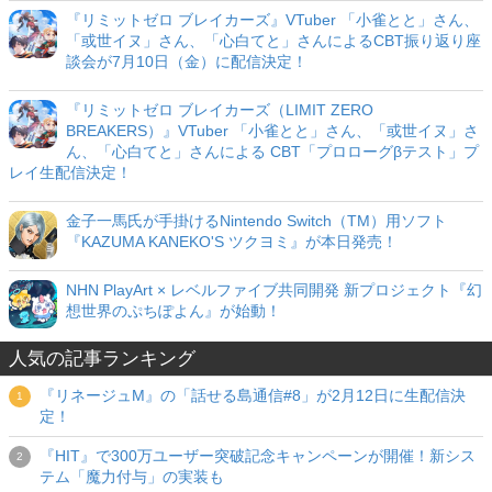
『リミットゼロ ブレイカーズ』VTuber 「小雀とと」さん、
「或世イヌ」さん、「心白てと」さんによるCBT振り返り座
談会が7月10日（金）に配信決定！
『リミットゼロ ブレイカーズ（LIMIT ZERO
BREAKERS）』VTuber 「小雀とと」さん、「或世イヌ」さ
ん、「心白てと」さんによる CBT「プロローグβテスト」プ
レイ生配信決定！
金子一馬氏が手掛けるNintendo Switch（TM）用ソフト
『KAZUMA KANEKO'S ツクヨミ』が本日発売！
NHN PlayArt × レベルファイブ共同開発 新プロジェクト『幻
想世界のぷちぽよん』が始動！
人気の記事ランキング
『リネージュM』の「話せる島通信#8」が2月12日に生配信決
定！
『HIT』で300万ユーザー突破記念キャンペーンが開催！新シス
テム「魔力付与」の実装も