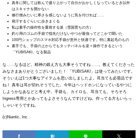
真冬に関しては飲んで盛り上がって自分がおかしくなっているとき以外
はスキャナを開かない
修行僧みたいに寒さを感じないように気を付ければ……
発汗するぐらいに歩きまくる
私は素手の操作性を重視する派（雪国育ちの方）
釣り用のゴムの手袋で指先だけないやつが最強ってどこかで聞いた
100円ショップのスマホ対応手袋が意外と快適です。特に裏起毛のもの
素手でも、手袋の上からでもタッチパネルを楽々操作できるという
「YUBISAKI」なる製品
な……なるほど。精神の鍛え方も大事そうですね……。教えてくださった
みなさまありがとうございました！ 「YUBISAKI」は使ってみたいです。
そういえば1つ大事なアイテムを思い出しましたよ。耳当ても必需品です
ね！ 真冬は耳が切れそうでした。今年はヘッドホンになっているやつに
しようかなあなどと考え中。手袋も、カイロも、耳当ても、そろそろ
Ingress専用とかあってもよさそうなんですけどね。作ってる方もいらっ
しゃいそうですね。
(c)Niantic, Inc.