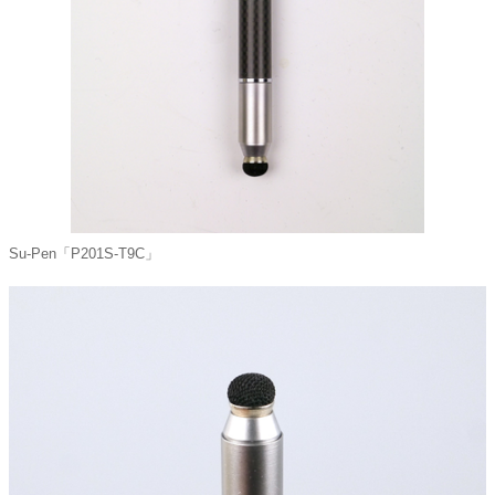
Su-Pen「P201S-T9C」