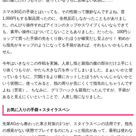
指の腹だけのつもりが、使っているうちに意味ない状態に……
スマホ対応の手袋とはいっても、その性能って微妙なんですよね。昔
1,000円もする製品買ったのに、全然反応しなかったこともがありまし
た。のんびり操作すればアイコンのタップやスワイプくらいならできて
も、素早い操作にはついてこないこともありました。だったら、100円シ
ョップで買った手袋の先をくり抜いたほうが確実だし安上がり！ 初めか
ら指先がキャップのようになってる手袋があれば、それもいいかもしれま
せん。
今年はいきなりこの作戦を実施。人差し指と親指の腹の部分だけ上手にく
り抜くつもりが、やたら大きな穴を作ってしまいました。まぁいいかと使
っているうちに、穴開けるより横にカットしたほうがいいんじゃないかと
いう状態に。使ってみると、指の周りが見にくくて指先出しちゃうんです
よね（苦笑）。 ちなみに、グリフハックも親指だったんですが、手袋が
あると見えにくいということで、人差し指になりました。
お気に入りの手袋＋スタイラスペン
先輩AGから教わった寒さ対策の1つが、スタイラスペンの活用です。指先
の感覚がない状態でプレイするのにちょっと抵抗があって、最初は使わな