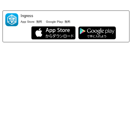
Ingress
App Store:
無料
Google Play:
無料