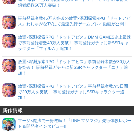
録者総数50万人突破！
事前登録者数45万人突破の放置×深淵探索RPG『ドットアビ
ス』わしゃがなTVにて最速先行ゲームプレイ動画が公開！
放置×深淵探索RPG『ドットアビス』DMM GAMES史上最速
で事前登録者数40万人突破！ 事前登録ガチャに新SSRキャ
ラクター「フィルム」追加！
放置×深淵探索RPG『ドットアビス』事前登録者数が30万人
を突破！ 事前登録ガチャに新SSRキャラクター「ニナ」追
加！
放置×深淵探索RPG『ドットアビス』事前登録者数が5日間
で20万人を突破！ 事前登録ガチャにSSRキャラクター追
加！
新作情報
マージ×魔法で一発逆転！『LINE マジマジ』先行体験レポー
ト＆開発者インタビュー!!