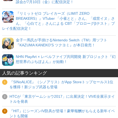
談会が7月10日（金）に配信決定！
『リミットゼロ ブレイカーズ（LIMIT ZERO
BREAKERS）』VTuber 「小雀とと」さん、「或世イヌ」さ
ん、「心白てと」さんによる CBT「プロローグβテスト」プ
レイ生配信決定！
金子一馬氏が手掛けるNintendo Switch（TM）用ソフト
『KAZUMA KANEKO'S ツクヨミ』が本日発売！
NHN PlayArt × レベルファイブ共同開発 新プロジェクト『幻
想世界のぷちぽよん』が始動！
人気の記事ランキング
『SINoALICE』（シノアリス）がApp Storeトップセールス1位
を獲得！新ジョブ武器も登場
HTCが「東京ゲームショウ2017」に出展決定！VIVE全展示タイ
トルを発表
『HIT』にシーズンIV防具が登場！豪華報酬がもらえる新年イベ
ントも開催