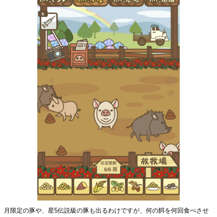
月限定の豚や、星5伝説級の豚も出るわけですが、何の餌を何回食べさせ