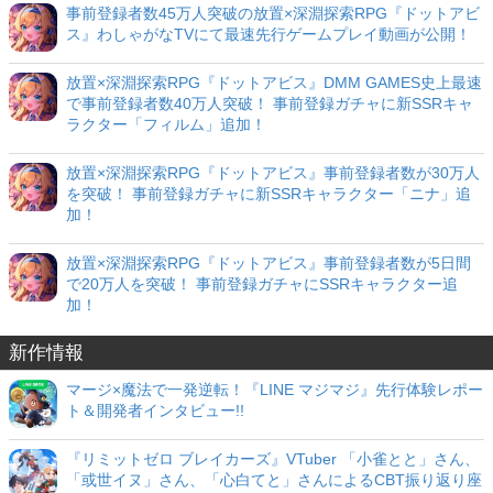
事前登録者数45万人突破の放置×深淵探索RPG『ドットアビ
ス』わしゃがなTVにて最速先行ゲームプレイ動画が公開！
放置×深淵探索RPG『ドットアビス』DMM GAMES史上最速
で事前登録者数40万人突破！ 事前登録ガチャに新SSRキャ
ラクター「フィルム」追加！
放置×深淵探索RPG『ドットアビス』事前登録者数が30万人
を突破！ 事前登録ガチャに新SSRキャラクター「ニナ」追
加！
放置×深淵探索RPG『ドットアビス』事前登録者数が5日間
で20万人を突破！ 事前登録ガチャにSSRキャラクター追
加！
新作情報
マージ×魔法で一発逆転！『LINE マジマジ』先行体験レポー
ト＆開発者インタビュー!!
『リミットゼロ ブレイカーズ』VTuber 「小雀とと」さん、
「或世イヌ」さん、「心白てと」さんによるCBT振り返り座