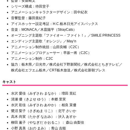
監督：安齋剛文
シリーズ構成：待田堂子
アニメーションキャラクターデザイン：田中紀衣
音響監督：藤田亜紀子
アイスホッケー設定考証：H.C.栃木日光アイスバックス
音楽：MONACA／木皿陽平（StrayCats）
オープニング主題歌『ファイオー・ファイト！』／SMILE PRINCESS
エンディング主題歌『オレンジ』／May’n
アニメーション制作統括：山田良輔（C2C）
アニメーションプロデューサー：早坂一将（C2C）
アニメーション制作：C2C
協力：栃木県／日光市／株式会社下野新聞社／株式会社とちぎテレビ／
株式会社エフエム栃木／CRT栃木放送／株式会社新朝プレス
キャスト
水沢 愛佳（みずさわ まなか）：増田 里紅
清瀬 優（きよせ ゆう）：本郷 里実
水沢 彩佳（みずさわ あやか）：相良 茉優
鷺沼 梨子（さぎぬま りこ）：北守 さいか
高木 尚実（たかぎ なおみ）：汐入 あすか
柳田 薫子（やなぎだ かおるこ）： 森山 由梨佳
小野 真美（おの まみ）：青山 吉能