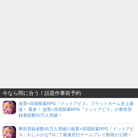
今なら間に合う！話題作事前予約
放置×深淵探索RPG『ドットアビス』プラットホーム史上最
速！ 最多！ 放置×深淵探索RPG『ドットアビス』の事前登
録者総数50万人突破！
事前登録者数45万人突破の放置×深淵探索RPG『ドットアビ
ス』わしゃがなTVにて最速先行ゲームプレイ動画が公開！