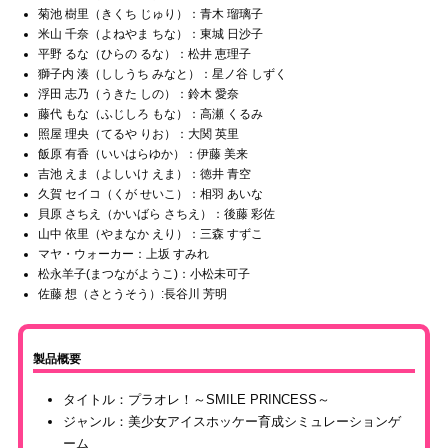
菊池 樹里（きくち じゅり）：青木 瑠璃子
米山 千奈（よねやま ちな）：東城 日沙子
平野 るな（ひらの るな）：松井 恵理子
獅子内 湊（ししうち みなと）：星ノ谷 しずく
浮田 志乃（うきた しの）：鈴木 愛奈
藤代 もな（ふじしろ もな）：高瀬 くるみ
照屋 理央（てるや りお）：大関 英里
飯原 有香（いいはらゆか）：伊藤 美来
吉池 えま（よしいけ えま）：徳井 青空
久賀 セイコ（くが せいこ）：相羽 あいな
貝原 さちえ（かいばら さちえ）：後藤 彩佐
山中 依里（やまなか えり）：三森 すずこ
マヤ・ウォーカー：上坂 すみれ
松永羊子(まつながようこ)：小松未可子
佐藤 想（さとうそう）:長谷川 芳明
製品概要
タイトル：プラオレ！～SMILE PRINCESS～
ジャンル：美少女アイスホッケー育成シミュレーションゲ
ーム