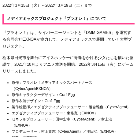
2022年3月15日（火）～2022年3月19日（土）まで
メディアミックスプロジェクト『プラオレ！』について
『プラオレ！』は、サイバーエージェントと「DMM GAMES」を運営す
る合同会社EXNOAが協力して、メディアミックスで展開していく大型プ
ロジェクト。
栃木県日光市を舞台にアイスホッケーに青春をかける少女たちを描いた物
語で、2021年10月よりアニメ放送を開始、2022年3月15日（火）にゲーム
リリースしました。
原作：プラオレ！メディアミックスパートナーズ
（CyberAgent/EXNOA）
原作キャラクターデザイン：Craft Egg
原作衣装デザイン：Craft Egg
製作総指揮／エグゼクティブプロデューサー：落合雅也（CyberAgent）
エグゼクティブプロデューサー：東條寛（EXNOA）
ゼネラルプロデューサー：田中宏幸（CyberAgent）／村上浩一
（EXNOA）
プロデューサー：村上貴志（CyberAgent）／瀧田弘（EXNOA）