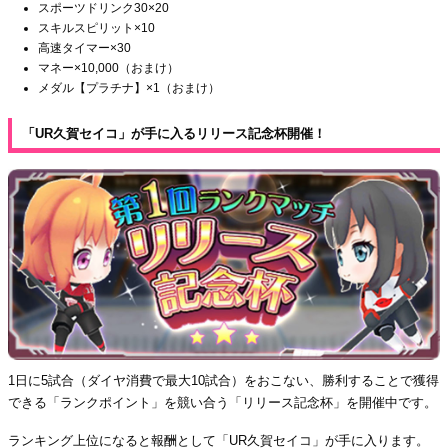
スポーツドリンク30×20
スキルスピリット×10
高速タイマー×30
マネー×10,000（おまけ）
メダル【プラチナ】×1（おまけ）
「UR久賀セイコ」が手に入るリリース記念杯開催！
1日に5試合（ダイヤ消費で最大10試合）をおこない、勝利することで獲得
できる「ランクポイント」を競い合う「リリース記念杯」を開催中です。
ランキング上位になると報酬として「UR久賀セイコ」が手に入ります。