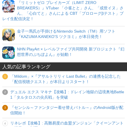
『リミットゼロ ブレイカーズ（LIMIT ZERO
BREAKERS）』VTuber 「小雀とと」さん、「或世イヌ」さ
ん、「心白てと」さんによる CBT「プロローグβテスト」プ
レイ生配信決定！
金子一馬氏が手掛けるNintendo Switch（TM）用ソフト
『KAZUMA KANEKO'S ツクヨミ』が本日発売！
NHN PlayArt × レベルファイブ共同開発 新プロジェクト『幻
想世界のぷちぽよん』が始動！
人気の記事ランキング
「Mildom」×『アサルトリリィ Last Bullet』の連携を記念した
「配信視聴クエスト」が本日よりスタート！
デュエル エクス マキナ【攻略】: ドレイン地獄の辺境奥地Battle
1「タルタロスの尖兵戦」を突破
『センシル～ファンタジー着せ替えバトル～』のAndroid版が配
信開始！
リネレボ【攻略】: 高難易度の血盟ダンジョン「クイーンアント