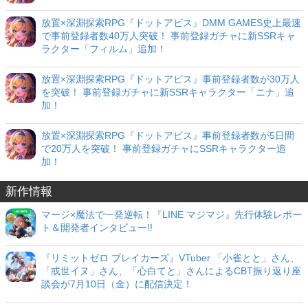
放置×深淵探索RPG『ドットアビス』DMM GAMES史上最速
で事前登録者数40万人突破！ 事前登録ガチャに新SSRキャ
ラクター「フィルム」追加！
放置×深淵探索RPG『ドットアビス』事前登録者数が30万人
を突破！ 事前登録ガチャに新SSRキャラクター「ニナ」追
加！
放置×深淵探索RPG『ドットアビス』事前登録者数が5日間
で20万人を突破！ 事前登録ガチャにSSRキャラクター追
加！
新作情報
マージ×魔法で一発逆転！『LINE マジマジ』先行体験レポー
ト＆開発者インタビュー!!
『リミットゼロ ブレイカーズ』VTuber 「小雀とと」さん、
「或世イヌ」さん、「心白てと」さんによるCBT振り返り座
談会が7月10日（金）に配信決定！