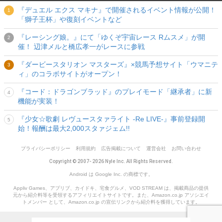
『デュエル エクス マキナ』で開催されるイベント情報が公開！
「獅子王杯」や復刻イベントなど
『レーシング娘。』にて「ゆくぞ宇宙レース Rムスメ」が開
催！ 辺津メルと橋広孝一がレースに参戦
『ダービースタリオン マスターズ』×競馬予想サイト「ウマニテ
ィ」のコラボサイトがオープン！
『コード：ドラゴンブラッド』のプレイモード「継承者」に新
機能が実装！
『少女☆歌劇 レヴュースタァライト -Re LIVE-』事前登録開
始！報酬は最大2,000スタァジェム!!
プライバシーポリシー
利用規約
広告掲載について
運営会社
お問い合わせ
Copyright © 2007- 2026 Nyle Inc. All Rights Reserved.
Android は Google Inc. の商標です。
Appliv Games、アプリブ、カイドキ、宅食グルメ、VOD STREAM は、掲載商品の提供
元から紹介料等を受領するアフィリエイトサイトです。また、Amazon.co.jp アソシエイ
トメンバー として、Amazon.co.jp の宣伝リンクから紹介料を獲得しています。