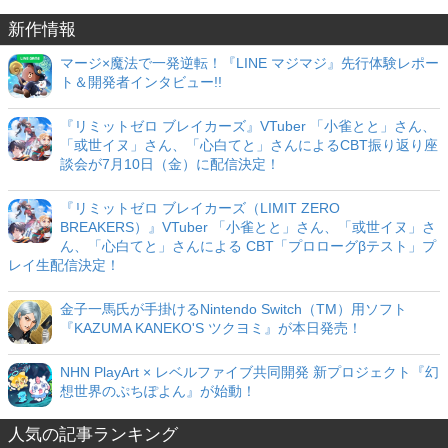
新作情報
マージ×魔法で一発逆転！『LINE マジマジ』先行体験レポー
ト＆開発者インタビュー!!
『リミットゼロ ブレイカーズ』VTuber 「小雀とと」さん、
「或世イヌ」さん、「心白てと」さんによるCBT振り返り座
談会が7月10日（金）に配信決定！
『リミットゼロ ブレイカーズ（LIMIT ZERO
BREAKERS）』VTuber 「小雀とと」さん、「或世イヌ」さ
ん、「心白てと」さんによる CBT「プロローグβテスト」プ
レイ生配信決定！
金子一馬氏が手掛けるNintendo Switch（TM）用ソフト
『KAZUMA KANEKO'S ツクヨミ』が本日発売！
NHN PlayArt × レベルファイブ共同開発 新プロジェクト『幻
想世界のぷちぽよん』が始動！
人気の記事ランキング