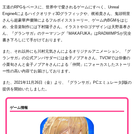
王道のRPGをベースに、世界中で愛されるゲームにすべく、Unreal
Engine4によるハイクオリティ3Dグラフィックや、梶裕貴さん、⻤頭明⾥
さんら超豪華声優陣によるフルボイスストーリー、ゲーム内BGMをはじ
め、全⾳楽制作には下村陽⼦さん、イラストやロゴデザインは天野喜孝さ
ん、『グランサガ』のテーマソング『MAKAFUKA』はRADWIMPSが完全
書き下ろしにて⼿がけております。
また、それ以外にも川村元気さんによるオリジナルアニメーション、『グ
ランサガ』の公式アンバサダーには金子ノブアキさん、TVCMでは俳優の
小栗旬さんと金子ノブアキさんによる「仲間」にフォーカスしたストーリ
ー性の高い内容でお届けしております。
また、2021年11月26日（金）より、『グランサガ』PCエミュレータβ版の
提供を開始いたしました。
ゲーム情報