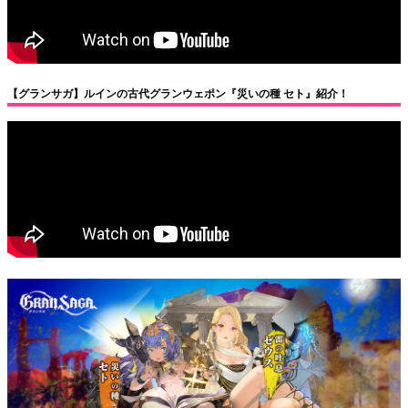
【グランサガ】ルインの古代グランウェポン『災いの種 セト』紹介！