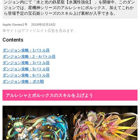
ンジョン内にて「水と光の鉄星龍【水属性強化】 」を開催中。このダン
ジョンでは、星機神シリーズのアルレシャにポルックス、加えてこれか
ら登場予定の宝石姫シリーズのスキル上げ素材が入手できる。
Appliv Games1号
2016年02月16日
本サイトはアフィリエイト広告を含みます。
ダンジョン攻略：1バトル目
ダンジョン攻略：2・4バトル目
ダンジョン攻略：3バトル目
ダンジョン攻略：5バトル目
ダンジョン攻略：6バトル目
ダンジョン攻略：ボス戦
アルレシャとポルックスのスキルを上げよう