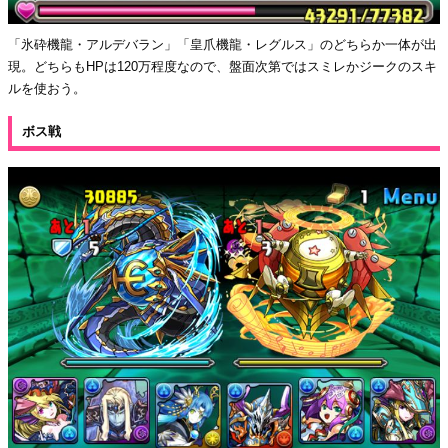
「氷砕機龍・アルデバラン」「皇爪機龍・レグルス」のどちらか一体が出
現。どちらもHPは120万程度なので、盤面次第ではスミレかジークのスキ
ルを使おう。
ボス戦