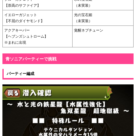
【崇高のサファイア】
（未実装）
イエローガジェット
光の宝石姫
【不屈のダイヤモンド】
（未実装）
アクアキーパー
覚醒ネプチューン
【ヘブンズシュトローム】
※まれに出現
青ソニアパーティーで挑戦
パーティー編成