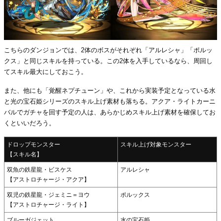
こちらのダンジョンでは、2体のボスがそれぞれ「アルレシャ」「ポルッ
クス」と同じスキルを持っている。この2体を入手しているなら、周回し
てスキル最大にしておこう。
また、他にも「覚醒ネプチューン」や、これから実装予定となっている水
と光の宝石姫シリーズのスキル上げ素材も落ちる。アクア・ライトカーニ
バルでガチャを回す予定の人は、あらかじめスキル上げ素材を確保してお
くといいだろう。
ドロップモンスター
スキル上げ対象モンスター
【スキル名】
双魚の鉄星龍・ビスケス
アルレシャ
【アストロチャージ・アクア】
双児の鉄星龍・ジェミニ＝ヨウ
ポルックス
【アストロチャージ・ライト】
ブルーガジェット
水の宝石姫