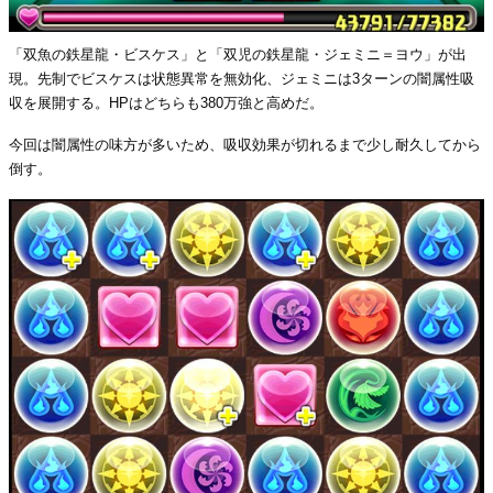
「双魚の鉄星龍・ビスケス」と「双児の鉄星龍・ジェミニ＝ヨウ」が出
現。先制でビスケスは状態異常を無効化、ジェミニは3ターンの闇属性吸
収を展開する。HPはどちらも380万強と高めだ。
今回は闇属性の味方が多いため、吸収効果が切れるまで少し耐久してから
倒す。