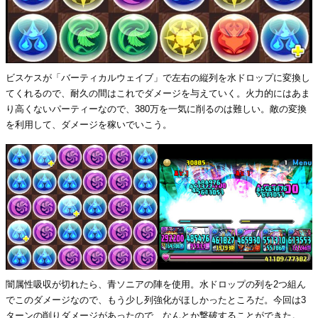
ビスケスが「バーティカルウェイブ」で左右の縦列を水ドロップに変換し
てくれるので、耐久の間はこれでダメージを与えていく。火力的にはあま
り高くないパーティーなので、380万を一気に削るのは難しい。敵の変換
を利用して、ダメージを稼いでいこう。
闇属性吸収が切れたら、青ソニアの陣を使用。水ドロップの列を2つ組ん
でこのダメージなので、もう少し列強化がほしかったところだ。今回は3
ターンの削りダメージがあったので、なんとか撃破することができた。