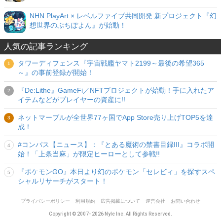
NHN PlayArt × レベルファイブ共同開発 新プロジェクト『幻
想世界のぷちぽよん』が始動！
人気の記事ランキング
タワーディフェンス『宇宙戦艦ヤマト2199～最後の希望365
～』の事前登録が開始！
『De:Lithe』GameFi／NFTプロジェクトが始動！手に入れたア
イテムなどがプレイヤーの資産に!!
ネットマーブルが全世界77ヶ国でApp Store売り上げTOP5を達
成！
#コンパス【ニュース】：『とある魔術の禁書目録III』コラボ開
始！「上条当麻」が限定ヒーローとして参戦!!
『ポケモンGO』本日より幻のポケモン「セレビィ」を探すスペ
シャルリサーチがスタート！
プライバシーポリシー
利用規約
広告掲載について
運営会社
お問い合わせ
Copyright © 2007- 2026 Nyle Inc. All Rights Reserved.