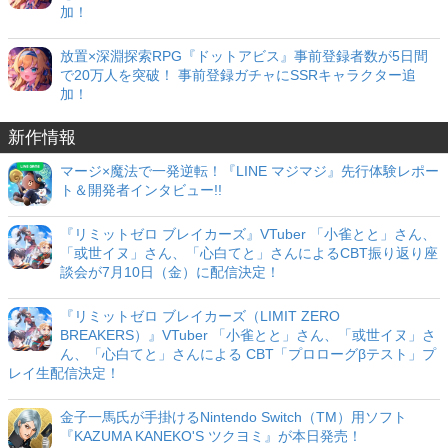
加！
放置×深淵探索RPG『ドットアビス』事前登録者数が5日間
で20万人を突破！ 事前登録ガチャにSSRキャラクター追
加！
新作情報
マージ×魔法で一発逆転！『LINE マジマジ』先行体験レポー
ト＆開発者インタビュー!!
『リミットゼロ ブレイカーズ』VTuber 「小雀とと」さん、
「或世イヌ」さん、「心白てと」さんによるCBT振り返り座
談会が7月10日（金）に配信決定！
『リミットゼロ ブレイカーズ（LIMIT ZERO
BREAKERS）』VTuber 「小雀とと」さん、「或世イヌ」さ
ん、「心白てと」さんによる CBT「プロローグβテスト」プ
レイ生配信決定！
金子一馬氏が手掛けるNintendo Switch（TM）用ソフト
『KAZUMA KANEKO'S ツクヨミ』が本日発売！