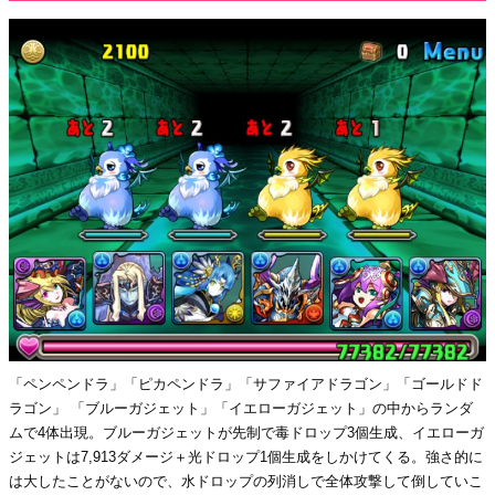
「ペンペンドラ」「ピカペンドラ」「サファイアドラゴン」「ゴールドド
ラゴン」 「ブルーガジェット」「イエローガジェット」の中からランダ
ムで4体出現。ブルーガジェットが先制で毒ドロップ3個生成、イエローガ
ジェットは7,913ダメージ＋光ドロップ1個生成をしかけてくる。強さ的に
は大したことがないので、水ドロップの列消しで全体攻撃して倒していこ