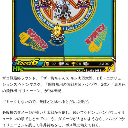
ザコ戦最終ラウンド。「ザ・坊ちゃんズ キン肉万太郎」とB・エボリュー
ションズ ケビンマスク、「問答無用の面剥ぎ師 ハンゾウ」2体と「赤き死
の飛行機 イリューヒン」が1体出現。
ギミックもないので、先ほどと比べるとだいぶ楽だ。
必殺技のダメージが高い万太郎から倒し、続いてケビン→ハンゾウ→イリ
ューヒンの順でしとめていこう。ダメージが大きいようなら、ハンゾウか
イリューヒンを残して牛丼待ちをし、ボス戦に備えておく。