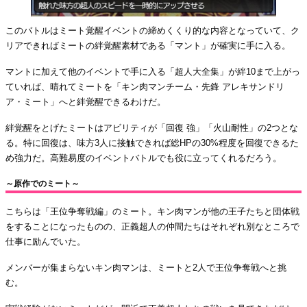
このバトルはミート覚醒イベントの締めくくり的な内容となっていて、ク
リアできればミートの絆覚醒素材である「マント」が確実に手に入る。
マントに加えて他のイベントで手に入る「超人大全集」が絆10まで上がっ
ていれば、晴れてミートを「キン肉マンチーム・先鋒 アレキサンドリ
ア・ミート」へと絆覚醒できるわけだ。
絆覚醒をとげたミートはアビリティが「回復 強」「火山耐性」の2つとな
る。特に回復は、味方3人に接触できれば総HPの30%程度を回復できるた
め強力だ。高難易度のイベントバトルでも役に立ってくれるだろう。
～原作でのミート～
こちらは「王位争奪戦編」のミート。キン肉マンが他の王子たちと団体戦
をすることになったものの、正義超人の仲間たちはそれぞれ別なところで
仕事に励んでいた。
メンバーが集まらないキン肉マンは、ミートと2人で王位争奪戦へと挑
む。