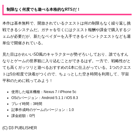
制限なく何度でも遊べる本格的なRTSだ！
本作は基本無料で、開放されているクエストは何の制限もなく繰り返し挑
戦できるシステムだ。ガチャを引くにはクエスト報酬や課金で購入するジ
ェムが必要だが、新たなベイダーを入手できるイベントクエストなども週
単位で開催されている。
見た目はかわいいSD風のキャラクターが勢ぞろいしており、誰でもすん
なりとゲームの世界観に入り込むことができるはず。一方で、戦略性がと
ても高くガッツリと遊べるおすすめの1本に仕上がっている。1つのクエス
トは5分程度で決着がつくので、ちょっとした空き時間を利用して、宇宙
平和のために戦ってみよう！
使用した端末機種：Nexus 7 / iPhone 5c
OSのバージョン：Android 5.1.1 / iOS 8.3
プレイ時間：3時間
記事作成時のゲームのバージョン：1.0
課金総額：0円
(C) D3 PUBLISHER