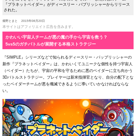
『プラネットベイダー』がディースリー・パブリッシャーからリリース
された。
畑野とまと
2015年08月20日
本サイトはアフィリエイト広告を含みます。
かわいい宇宙人チームが悪の魔の手から宇宙を救う？
5vs5のガチバトルが展開する本格ストラテジー
『SIMPLE』シリーズなどで知られるディースリー・パッブリッシャーの
新作『プラネットベイダー』は、かわいくてユニークな個性を持つ宇宙人
（ベイダー）たちが、宇宙の平和を守るために悪のベイダーに立ち向かう
3Dバトルストラテジー。プレイヤーは新米指揮官となり、自分の配下とな
ったベイダーチームが悪を殲滅できるように導いていかなければならな
い。