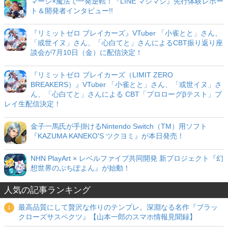
マージ×魔法で一発逆転！『LINE マジマジ』先行体験レポー
ト＆開発者インタビュー!!
『リミットゼロ ブレイカーズ』VTuber 「小雀とと」さん、
「或世イヌ」さん、「心白てと」さんによるCBT振り返り座
談会が7月10日（金）に配信決定！
『リミットゼロ ブレイカーズ（LIMIT ZERO
BREAKERS）』VTuber 「小雀とと」さん、「或世イヌ」さ
ん、「心白てと」さんによる CBT「プロローグβテスト」プ
レイ生配信決定！
金子一馬氏が手掛けるNintendo Switch（TM）用ソフト
『KAZUMA KANEKO'S ツクヨミ』が本日発売！
NHN PlayArt × レベルファイブ共同開発 新プロジェクト『幻
想世界のぷちぽよん』が始動！
人気の記事ランキング
最高品質にして贅沢な作りのテンプレ。深淵なる名作『ブラッ
クローズサスペクツ』【山本一郎のスマホ情報見聞録】